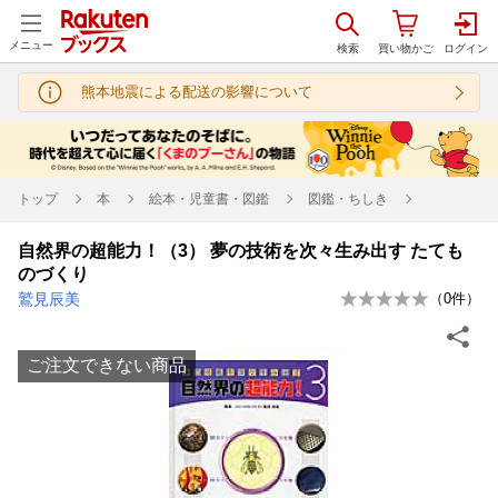
メニュー
熊本地震による配送の影響について
トップ
本
絵本・児童書・図鑑
図鑑・ちしき
自然界の超能力！（3） 夢の技術を次々生み出す たても
のづくり
鷲見辰美
（
0
件）
ご注文できない商品