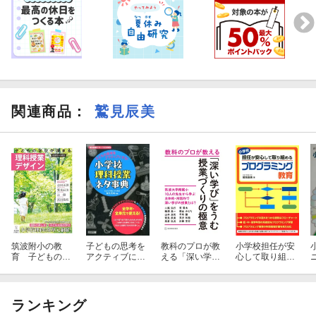
関連商品
：
鷲見辰美
筑波附小の教
子どもの思考を
教科のプロが教
小学校担任が安
育 子どもの学
アクティブにす
える「深い学
心して取り組め
びが深まる理科
る！小学校理科
び」をうむ授業
るプログラミン
授業デザイン
授業ネタ事典
づくりの極意
グ教育
ランキング