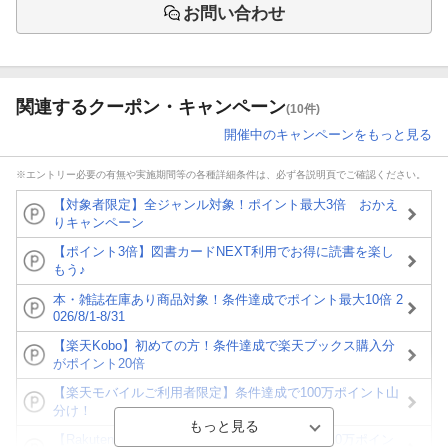
お問い合わせ
関連するクーポン・キャンペーン
(10件)
開催中のキャンペーンをもっと見る
※エントリー必要の有無や実施期間等の各種詳細条件は、必ず各説明頁でご確認ください。
【対象者限定】全ジャンル対象！ポイント最大3倍 おかえ
りキャンペーン
【ポイント3倍】図書カードNEXT利用でお得に読書を楽し
もう♪
本・雑誌在庫あり商品対象！条件達成でポイント最大10倍 2
026/8/1-8/31
【楽天Kobo】初めての方！条件達成で楽天ブックス購入分
がポイント20倍
【楽天モバイルご利用者限定】条件達成で100万ポイント山
分け！
【Rakuten Fashion×楽天ブックス】条件達成で10万ポイン