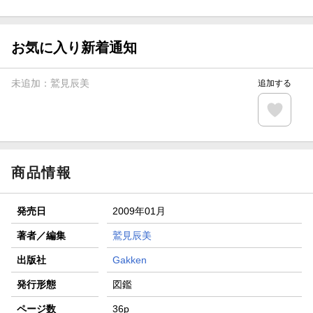
ト山分け
【スタンプカード】楽天ポイントもらえる＆抽選で豪華景品
が当たる！
お気に入り新着通知
エントリー＆3,000円以上購入で無料データSIM（3GB/月プ
ラン）が当たる！
未追加：
鷲見辰美
追加する
楽天モバイル紹介キャンペーンの拡散で300円OFFクーポン
進呈
条件達成で楽天限定・宝塚歌劇 宙組貸切公演ペアチケット
が当たる
商品情報
発売日
2009年01月
著者／編集
鷲見辰美
出版社
Gakken
発行形態
図鑑
ページ数
36p