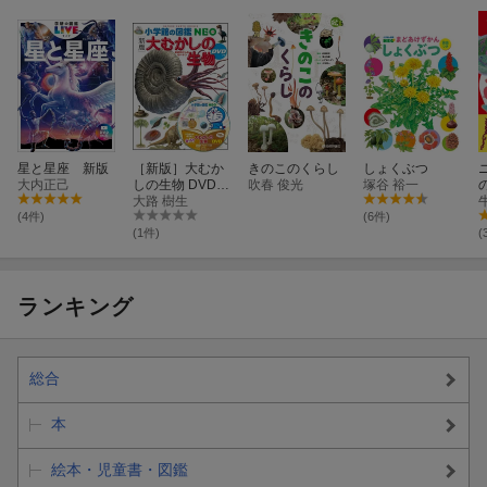
星と星座 新版
［新版］大むか
きのこのくらし
しょくぶつ
大内正己
しの生物 DVDつ
吹春 俊光
塚谷 裕一
き
大路 樹生
(4件)
(6件)
(1件)
(
ランキング
総合
本
絵本・児童書・図鑑