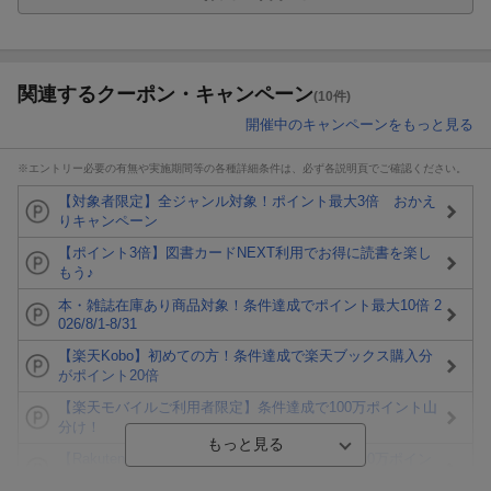
関連するクーポン・キャンペーン
(10件)
開催中のキャンペーンをもっと見る
※エントリー必要の有無や実施期間等の各種詳細条件は、必ず各説明頁でご確認ください。
【対象者限定】全ジャンル対象！ポイント最大3倍 おかえ
りキャンペーン
【ポイント3倍】図書カードNEXT利用でお得に読書を楽し
もう♪
本・雑誌在庫あり商品対象！条件達成でポイント最大10倍 2
026/8/1-8/31
【楽天Kobo】初めての方！条件達成で楽天ブックス購入分
がポイント20倍
【楽天モバイルご利用者限定】条件達成で100万ポイント山
分け！
【Rakuten Fashion×楽天ブックス】条件達成で10万ポイン
ト山分け