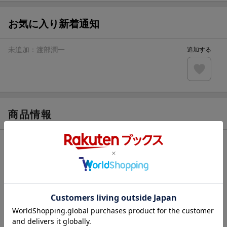
【スタンプカード】楽天ポイントもらえる＆抽選で豪華景品
が当たる！
お気に入り新着通知
エントリー＆3,000円以上購入で無料データSIM（3GB/月プ
ラン）が当たる！
未追加：
渡部潤一
追加する
楽天モバイル紹介キャンペーンの拡散で300円OFFクーポン
進呈
条件達成で楽天限定・宝塚歌劇 宙組貸切公演ペアチケット
が当たる
商品情報
発売日
2009年02月
著者／編集
渡部潤一
出版社
Gakken
発行形態
単行本
ページ数
48p