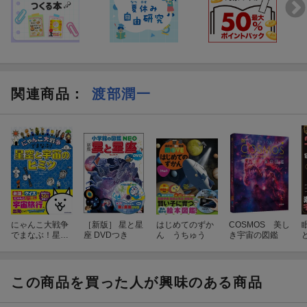
関連商品
：
渡部潤一
にゃんこ大戦争
［新版］ 星と星
はじめてのずか
COSMOS 美し
でまなぶ！星空
座 DVDつき
ん うちゅう
き宇宙の図鑑
と宇宙のヒミツ
この商品を買った人が興味のある商品