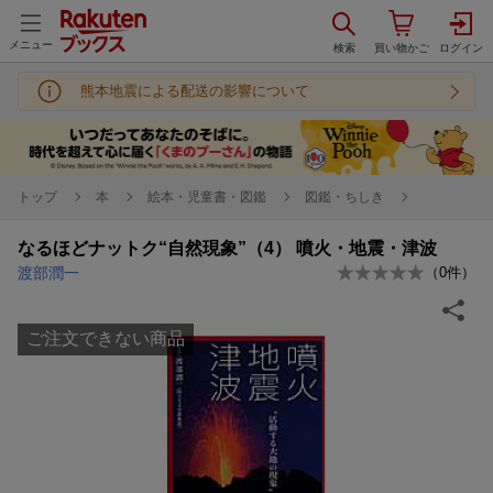
メニュー
熊本地震による配送の影響について
トップ
本
絵本・児童書・図鑑
図鑑・ちしき
なるほどナットク“自然現象”（4） 噴火・地震・津波
渡部潤一
（
0
件）
ご注文できない商品