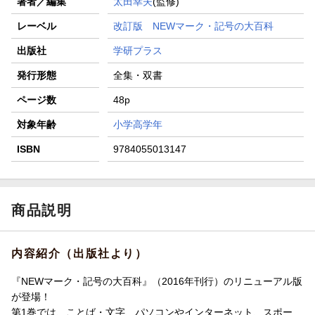
著者／編集
太田幸夫
(監修)
レーベル
改訂版 NEWマーク・記号の大百科
出版社
学研プラス
発行形態
全集・双書
ページ数
48p
対象年齢
小学高学年
ISBN
9784055013147
商品説明
内容紹介（出版社より）
『NEWマーク・記号の大百科』（2016年刊行）のリニューアル版
が登場！
第1巻では、ことば・文字、パソコンやインターネット、スポー