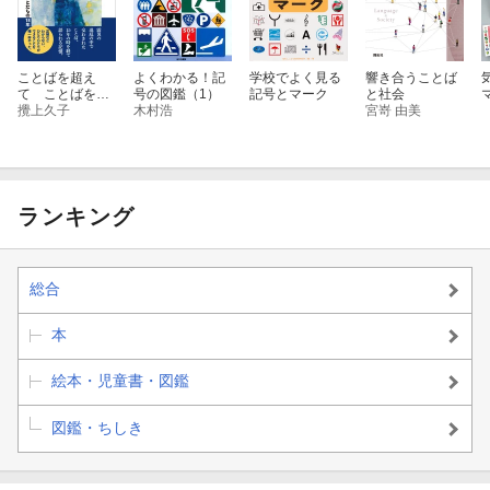
ことばを超え
よくわかる！記
学校でよく見る
響き合うことば
て ことばを残
号の図鑑（1）
記号とマーク
と社会
す
攪上久子
木村浩
宮嵜 由美
ランキング
総合
本
絵本・児童書・図鑑
図鑑・ちしき