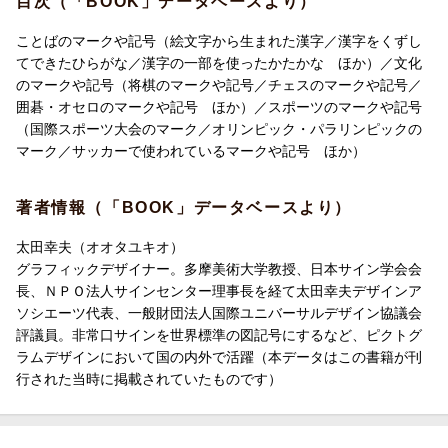
目次（「BOOK」データベースより）
手旗で文字を表す手旗信号
パソコンの表示や操作などのマーク
ことばのマークや記号（絵文字から生まれた漢字／漢字をくずし
スマートフォンや携帯電話のマーク
てできたひらがな／漢字の一部を使ったかたかな ほか）／文化
メールを楽しくする顔文字
のマークや記号（将棋のマークや記号／チェスのマークや記号／
囲碁・オセロのマークや記号 ほか）／スポーツのマークや記号
＜ 文化のマークや記号 ＞
（国際スポーツ大会のマーク／オリンピック・パラリンピックの
将棋のマークや記号
マーク／サッカーで使われているマークや記号 ほか）
チェスのマークや記号
囲碁・オセロのマークや記号
著者情報（「BOOK」データベースより）
トランプのマーク
音楽で使われる記号
太田幸夫（オオタユキオ）
うらないのマークや記号
グラフィックデザイナー。多摩美術大学教授、日本サイン学会会
本に関するいろいろな記号
長、ＮＰＯ法人サインセンター理事長を経て太田幸夫デザインア
祝日や記念日のマーク・記号
ソシエーツ代表、一般財団法人国際ユニバーサルデザイン協議会
評議員。非常口サインを世界標準の図記号にするなど、ピクトグ
＜ スポーツのマークや記号 ＞
ラムデザインにおいて国の内外で活躍（本データはこの書籍が刊
国際スポーツ大会のマーク
行された当時に掲載されていたものです）
オリンピック・パラリンピックのマーク
サッカーで使われているマークや記号
野球で使われているマークや記号