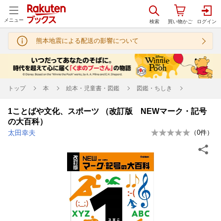
メニュー
熊本地震による配送の影響について
トップ
本
絵本・児童書・図鑑
図鑑・ちしき
1ことばや文化、スポーツ （改訂版 NEWマーク・記号
の大百科）
太田幸夫
（
0
件）