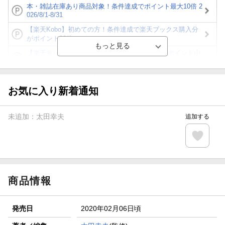
本・雑誌在庫あり商品対象！条件達成でポイント最大10倍 2
026/8/1-8/31
【楽天Kobo】初めての方！条件達成で楽天ブックス購入分
がポイント20倍
【楽天モバイルご利用者限定】条件達成で100万ポイント山
分け！
【Rakuten Fashion×楽天ブックス】条件達成で10万ポイン
ト山分け
お気に入り新着通知
【スタンプカード】楽天ポイントもらえる＆抽選で豪華景品
が当たる！
未追加：
太田幸夫
追加する
エントリー＆3,000円以上購入で無料データSIM（3GB/月プ
ラン）が当たる！
楽天モバイル紹介キャンペーンの拡散で300円OFFクーポン
進呈
商品情報
発売日
2020年02月06日頃