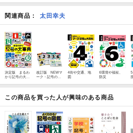
関連商品
：
太田幸夫
決定版 まるわ
改訂版 NEWマ
4街や交通、地
6環境や福祉、
かり記号の大事
ーク・記号の大
図
防災
典
百科 全6巻
この商品を買った人が興味のある商品