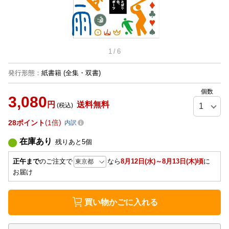
1
/
6
発行形態
：
紙書籍
(全集・双書)
個数
3,080
円
送料無料
(税込)
28
ポイント
1倍
内訳
在庫あり
残りあと
5
個
正午まで
のご注文で
なら
8月12日(水)～8月13日(木)頃
に
お届け
買い物かごに入れる