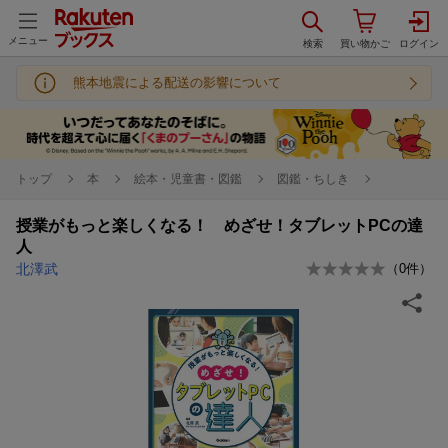
メニュー
熊本地震による配送の影響について
トップ
本
絵本・児童書・図鑑
図鑑・ちしき
授業がもっと楽しくなる！ めざせ！タブレットPCの達
人
北澤武
（
0
件）