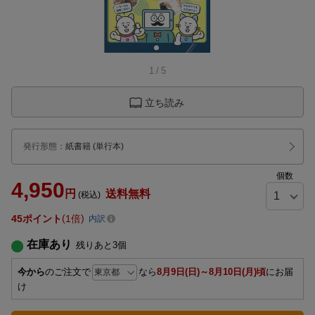
1
/
5
立ち読み
発行形態
：
紙書籍
(単行本)
個数
4,950
円
送料無料
(税込)
45
ポイント
1倍
内訳
在庫あり
残りあと
3
個
今から
のご注文で
なら
8月9日(日)～8月10日(月)頃
にお届
け