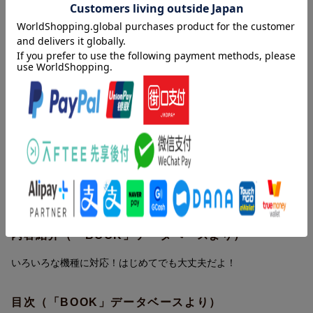
内容紹介（JPROより）
／
学校の授業や、家での勉強がグレードアップする！
「タブレットPC」の上手な活用法をビジュアルでわかりやすくご
紹介
＼
■豊富なイラストではじめてでもわかりやすい！
教科ごとの授業を例として、タブレットPCのさまざまな機能や、
その具体的な操作方法をビジュアルでわかりやすくご紹介。タブ
レットPCの操作についての説明は、イラストでわかりやすく、ま
たどの端末（機種）でも対応できるような内容にしています。
■子どもたちが楽しめるチャレンジページも！
第3章では「音楽をつくってみよう」「WEBサイトをつくってみ
内容紹介（「BOOK」データベースより）
よう」など、授業に限らずタブレットPCをたのしめる方法を紹
介。完成物はQRコードを読み取るだけで確認でき、お手本として
いろいろな機種に対応！はじめてでも大丈夫だよ！
参照することができます。
目次（「BOOK」データベースより）
■タイピングの基本や情報モラルも学べる！