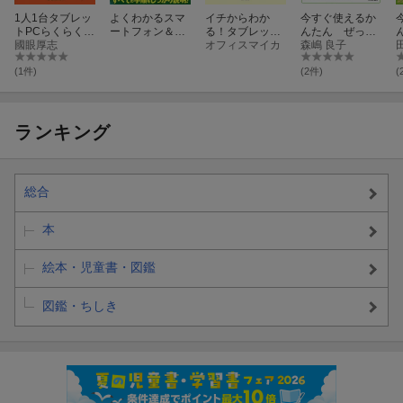
1人1台タブレッ
よくわかるスマ
イチからわか
今すぐ使えるか
トPCらくらく活
ートフォン＆タ
る！タブレット
んたん ぜった
用授業
國眼厚志
ブレット
の楽しみ方
オフィスマイカ
いデキます！
森嶋 良子
タブレット超入
門 Android対
(1件)
(2件)
(
応版［改訂第3
版］
ランキング
総合
本
絵本・児童書・図鑑
図鑑・ちしき