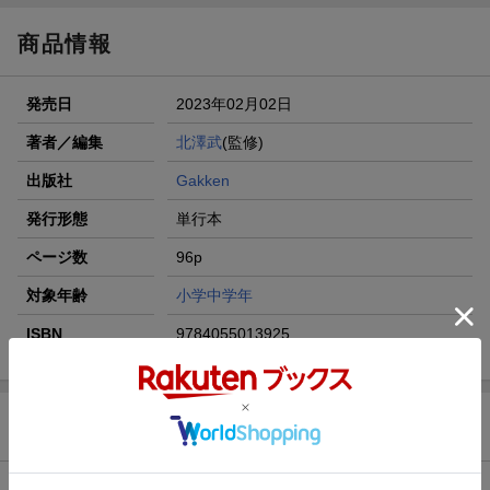
商品情報
発売日
2023年02月02日
著者／編集
北澤武
(監修)
出版社
Gakken
発行形態
単行本
ページ数
96p
対象年齢
小学中学年
ISBN
9784055013925
商品説明