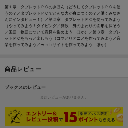
タイピングの基本がわかるページや、「タブレットPCを使うとき
第１章 タブレットＰＣのきほん（どうしてタブレットＰＣを使
の注意点」や「タブレットPCを効果的に操作する方法」など、子
うの？／タブレットＰＣでどんな力が身につくの？／働くみなさ
どもたちがタブレットPCを使うにあたって抱える悩みや疑問に答
んにインタビュー！）／第２章 タブレットＰＣを使ってみよう
える、Q＆Aを収録。
（やってみよう！タイピング／算数 身のまわりの図形を探そう
第1章 タブレットPCのきほん
／国語 物語について意見を集めよう ほか）／第３章 タブレ
ー タブレットPCが使われるようになった理由や、将来の生活・
ットＰＣをもっと楽しもう（コマどりアニメを作ってみよう／音
仕事にどう役立つのか、などを紹介しています。
楽を作ってみよう／ｗｅｂサイトを作ってみよう ほか）
第2章 みんなのタブレットPCの使い方
ー さまざまな教科の授業を例として、どのようなタブレットPC
の機能が使えるかを紹介しています。
第3章 タブレットPCをもっと楽しもう
商品レビュー
ー 音楽やWEBサイト作りなど、タブレットPCでできる、
より発展的な取り組みを5つ紹介しています。
ブックスのレビュー
まだレビューがありません。