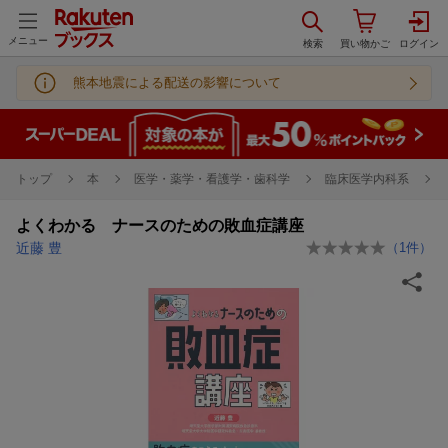
メニュー
熊本地震による配送の影響について
トップ
本
医学・薬学・看護学・歯科学
臨床医学内科系
よくわかる ナースのための敗血症講座
近藤 豊
（
1
件）