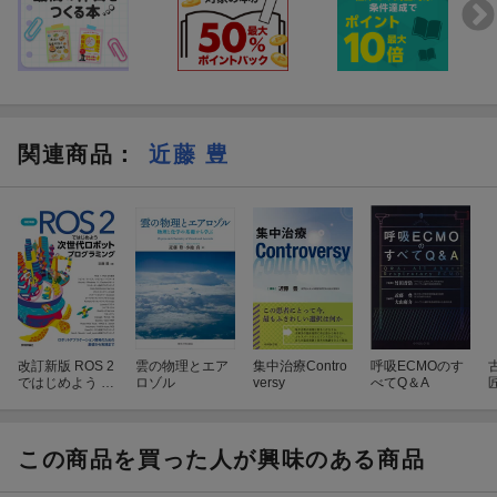
関連商品
：
近藤 豊
改訂新版 ROS 2
雲の物理とエア
集中治療Contro
呼吸ECMOのす
ではじめよう 次
ロゾル
versy
べてQ＆A
世代ロボットプ
ログラミング〜
ロボットアプリ
ケーション開発
この商品を買った人が興味のある商品
のための基礎か
ら実践まで