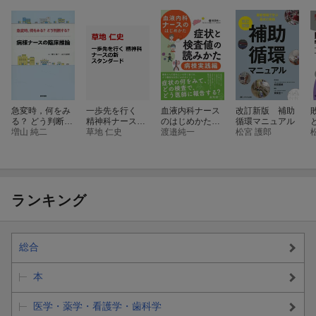
急変時，何をみ
一歩先を行く
血液内科ナース
改訂新版 補助
る？ どう判断す
精神科ナースの
のはじめかた
循環マニュアル
る？ 病棟ナース
増山 純二
新スタンダード
草地 仁史
症状と検査値の
渡邉純一
松宮 護郎
の臨床推論
読みかた 病棟
実践編
ランキング
総合
本
医学・薬学・看護学・歯科学