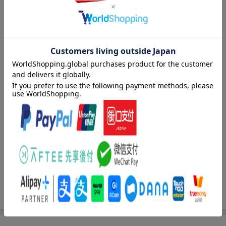
【目次】
第1章 敗血症とは
1．まるっとケアがわかる！ 日本版敗血症診療ガイドライン202
0を解説
2．「敗血症かな？」と思ったらこうする！ 敗血症の探偵になろ
内容紹介（「BOOK」データベースより）
う！
3．特に注意すべき患者とは？
敗血症のエキスパート、Ｄｒ．近藤が書き尽くしました！「敗血
4．外傷後敗血症のケア
症」を疑う基準は？急変・ショックもつながってわかる。今の自
5．熱傷後敗血症のケア ほか
分よりさらに敗血症に自信が持てるようになる。
第2章 事例で学ぶ敗血症〜病棟別〜
著者情報（「BOOK」データベースより）
0．ショックとその対応
1．消化器外科手術後，熱が下がらない＞＜； 急変が不安です
近藤豊（コンドウユタカ）
2．呼吸外科手術後，胸腔ドレーンの排液が増えた．熱も出て
順天堂大学医学部附属浦安病院救急診療科。順天堂大学大学院医
る……
学研究科救急・災害医学准教授（本データはこの書籍が刊行され
3．消化器内科病棟で，腹痛を訴えた後にショック状態．高熱も出
た当時に掲載されていたものです）
ています……
4．呼吸器内科病棟で，患者さんが呼吸苦を訴え左肺音が聴取でき
ない ほか