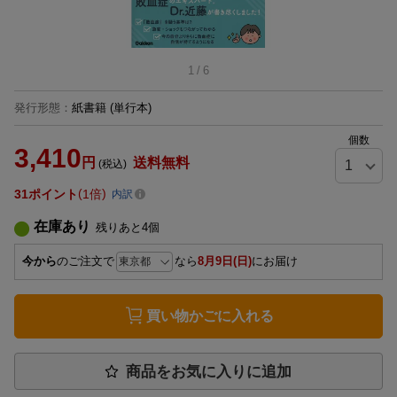
1
/
6
発行形態
：
紙書籍
(単行本)
個数
3,410
円
送料無料
(税込)
31
ポイント
1倍
内訳
在庫あり
残りあと
4
個
今から
のご注文で
なら
8月9日(日)
にお届け
買い物かごに入れる
商品をお気に入りに追加