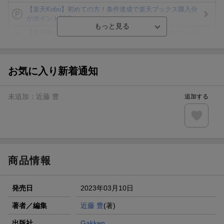
【楽天Kobo】初めての方！条件達成で楽天ブックス購入分
がポイント20倍
【楽天モバイルご利用者限定】条件達成で100万ポイント山
分け！
【Rakuten Fashion×楽天ブックス】条件達成で10万ポイン
ト山分け
お気に入り新着通知
【スタンプカード】楽天ポイントもらえる＆抽選で豪華景品
が当たる！
未追加：
近藤 豊
追加する
エントリー＆3,000円以上購入で無料データSIM（3GB/月プ
ラン）が当たる！
楽天モバイル紹介キャンペーンの拡散で300円OFFクーポン
進呈
商品情報
発売日
2023年03月10日
著者／編集
近藤 豊
(著)
出版社
Gakken