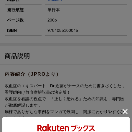
発行形態
単行本
ページ数
200p
ISBN
9784055100045
商品説明
内容紹介（JPROより）
敗血症のエキスパート，Dr.近藤がナースのために書き尽くした，
看護師向け敗血症解説書の決定版！
敗血症を看護の視点で，「正しく恐れる」ための知識を，専門医
が徹底解説します．
病棟でありがちな事例をマンガで展開し，簡潔にわかりやすくひ
もときます．
急変・ショックもつながってスルスルわかる，病棟看護師必携の
一冊です．