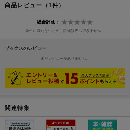
商品レビュー（1件）
第3章 事例で学ぶ敗血症〜症状別〜
0．敗血症を疑う基準
総合評価：
1．排尿時痛，尿混濁，発熱，腎盂腎炎からの敗血症
2．咳嗽，喀痰増加，熱はないけど〜肺炎による敗血症
条件に満たないため、評価は表示できません。
3．右膝関節の痛み，発熱から右膝化膿性関節炎による敗血症
4．目が黄色？ 意識も悪い．閉塞性胆管炎による敗血症 ほか
ブックスのレビュー
まだレビューがありません。
関連特集