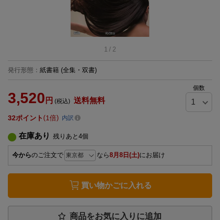
1
/
2
発行形態
：
紙書籍
(全集・双書)
個数
3,520
円
送料無料
(税込)
32
ポイント
1倍
内訳
在庫あり
残りあと
4
個
今から
のご注文で
なら
8月8日(土)
にお届け
買い物かごに入れる
商品をお気に入りに追加