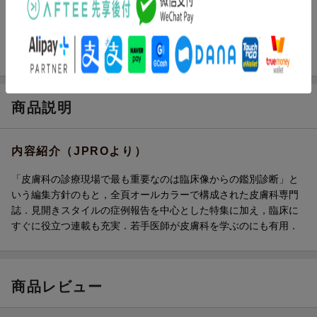
ページ数
110p
ISBN
9784055200394
商品説明
内容紹介（JPROより）
「皮膚科の診療現場で最も重要なのは臨床像からの鑑別診断」と
いう編集方針のもと，全頁オールカラーで構成された皮膚科専門
誌．見開きスタイルの症例報告を中心とした特集に加え，臨床に
すぐに役立つ連載も充実．若手医師が皮膚科を学ぶのにも有用．
商品レビュー