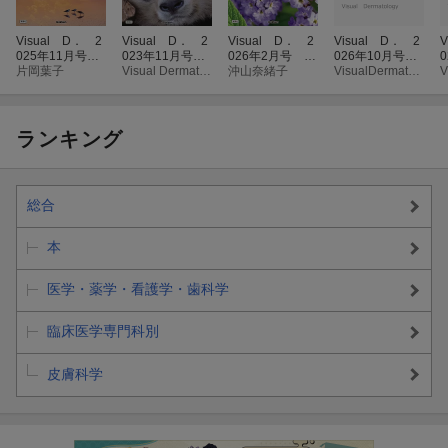
Visual D． 2
Visual D． 2
Visual D． 2
Visual D． 2
V
025年11月号 V
023年11月号 V
026年2月号 Vo
026年10月号 V
ol．24 No．11
片岡葉子
ol．22 No．11
Visual Dermatologyology編集委員会
l．25 No．2
沖山奈緒子
ol．25 No．10
VisualDermatology編集委員会
ランキング
総合
本
医学・薬学・看護学・歯科学
臨床医学専門科別
皮膚科学