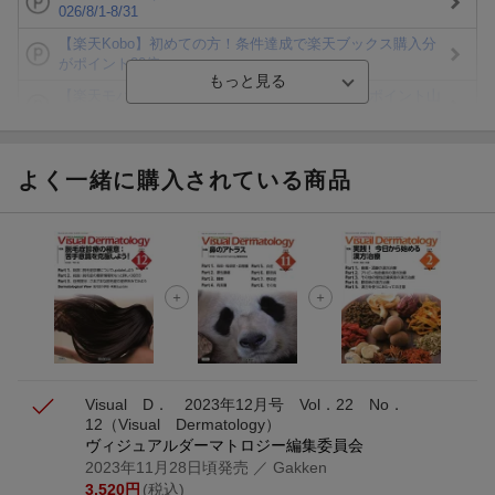
026/8/1-8/31
【楽天Kobo】初めての方！条件達成で楽天ブックス購入分
がポイント20倍
【楽天モバイルご利用者限定】条件達成で100万ポイント山
分け！
【Rakuten Fashion×楽天ブックス】条件達成で10万ポイン
ト山分け
よく一緒に購入されている商品
【スタンプカード】楽天ポイントもらえる＆抽選で豪華景品
が当たる！
楽天モバイル紹介キャンペーンの拡散で300円OFFクーポン
進呈
条件達成で楽天限定・宝塚歌劇 宙組貸切公演ペアチケット
が当たる
Visual D． 2023年12月号 Vol．22 No．
12
（Visual Dermatology）
ヴィジュアルダーマトロジー編集委員会
2023年11月28日頃発売
／ Gakken
3,520
円
(税込)