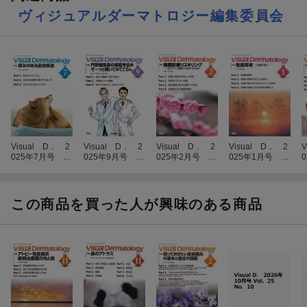
ヴィジュアルダーマトロジー編集委員会
Visual D． 2
Visual D． 2
Visual D． 2
Visual D． 2
V
025年7月号 Vo
025年9月号 Vo
025年2月号 Vo
025年1月号 Vo
l．24 No．7
l．24 No．9
l．24 No．2
l．24 No．1
この商品を買った人が興味のある商品