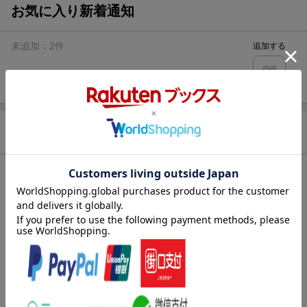
お気に入り新着通知
未追加：
2
件
追加する
商品情報
発売日
2023年11月28日頃
著者／編集
ヴィジュアルダーマトロジー編集委員会
(監
修)
シリーズ
Visual D.
レーベル
Visual Dermatology
出版社
Gakken
発行形態
全集・双書