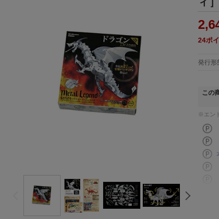
ィ
2,6
24
ポ
発行形
この
※エン