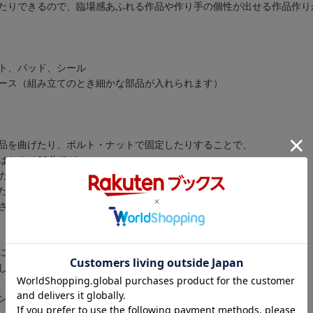
たりできるので、臨場感あふれる作品や作り手の個性が出せる作品作り
ト、パッド、シール
ース（組み立てのとき細かな部品が入れられます）
品を曲げたり、ボルト・ナットで固定したりすることで、
はおよそ90分ほど。
ください。
た、西洋のドラゴンと東洋のドラゴン、さまざまなドラゴン、
されています。
にお楽しみください。
したり、自在に曲がる首の位置を調整したりすることで、
ンのことを調べてレポートにまとめれば、