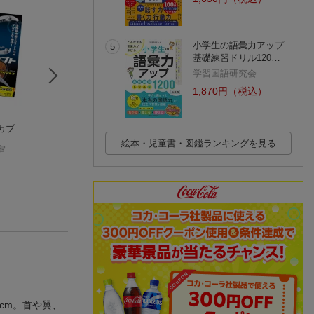
小学生の語彙力アップ
5
基礎練習ドリル120…
学習国語研究会
1,870円（税込）
カブ
プテラノドン
クワガタムシ増補改
ギラファノコギリ
学研・科学編集室
訂版
ワガタ
絵本・児童書・図鑑ランキングを見る
室
学研・科学編集室
学研・科学編集室
(1件)
cm。首や翼、