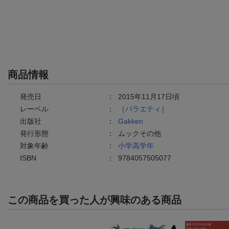
商品情報
発売日
：
2015年11月17日頃
レーベル
：
［バラエティ］
出版社
：
Gakken
発行形態
：
ムックその他
対象年齢
：
小学高学年
ISBN
：
9784057505077
この商品を買った人が興味のある商品