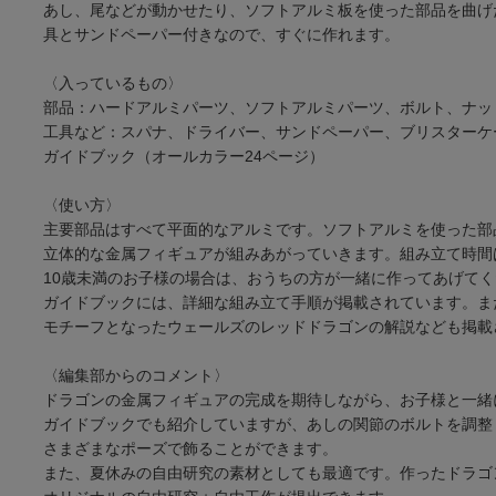
あし、尾などが動かせたり、ソフトアルミ板を使った部品を曲げ
具とサンドペーパー付きなので、すぐに作れます。
〈入っているもの〉
部品：ハードアルミパーツ、ソフトアルミパーツ、ボルト、ナッ
工具など：スパナ、ドライバー、サンドペーパー、ブリスターケ
ガイドブック（オールカラー24ページ）
〈使い方〉
主要部品はすべて平面的なアルミです。ソフトアルミを使った部
立体的な金属フィギュアが組みあがっていきます。組み立て時間
10歳未満のお子様の場合は、おうちの方が一緒に作ってあげて
ガイドブックには、詳細な組み立て手順が掲載されています。ま
モチーフとなったウェールズのレッドドラゴンの解説なども掲載
〈編集部からのコメント〉
ドラゴンの金属フィギュアの完成を期待しながら、お子様と一緒
ガイドブックでも紹介していますが、あしの関節のボルトを調整
さまざまなポーズで飾ることができます。
また、夏休みの自由研究の素材としても最適です。作ったドラゴ