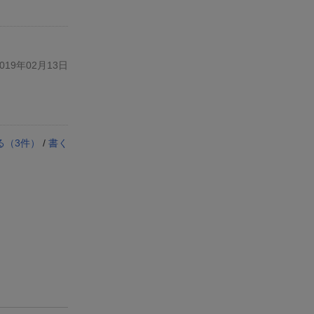
19年02月13日
る（
3
件）
/
書く