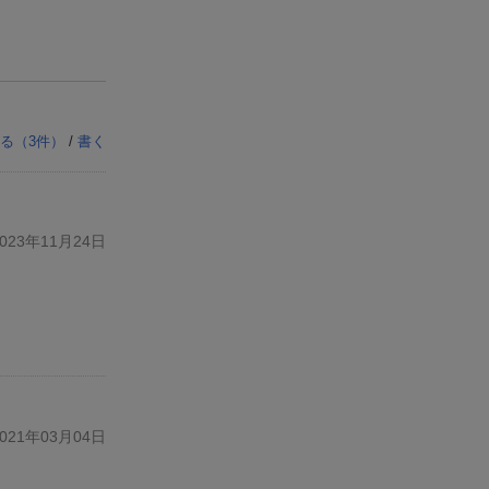
る（
3
件）
/
書く
23年11月24日
21年03月04日