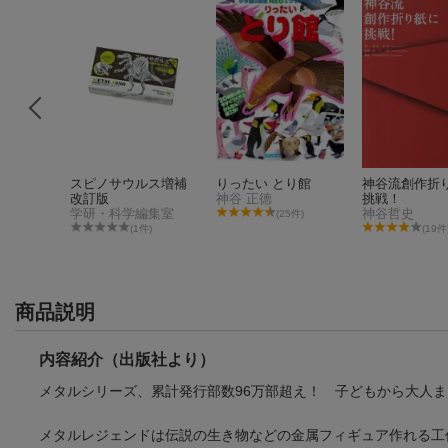
Y 12
スピノサウルス増補
りったい とり館
神谷流創作折
改訂版
神谷 正徳
挑戦！
学研・科学編集室
神谷哲史
40件)
(25件)
(1件)
(19件
商品説明
内容紹介（出版社より）
メタルシリーズ、累計発行部数96万部超え！ 子どもから大人
メタルレジェンドは伝説の生き物などの金属フィギュア作れる工