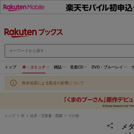
トップ
本・コミック
雑誌
音楽CD
DVD・ブルーレイ
熊本地震による配送の影響について
現
トップ
>
本
>
絵本・児童書・図鑑
>
その他
在
地
メ