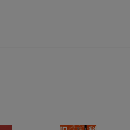
条件達成で楽天限定・宝塚歌劇 宙組貸切公演ペアチケットが当たる
エントリー＆条件達成で『鬼滅の刃』オリジナルきんちゃく袋が当たる！