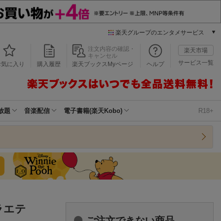
楽天グループのエンタメサービス
本/ゲーム/CD/DVD
注文内容の確認・
楽天市場
キャンセル
楽天ブックス
サービス一覧
お気に入り
購入履歴
楽天ブックスMyページ
ヘルプ
電子書籍
楽天Kobo
雑誌読み放題
楽天マガジン
放題
音楽配信
電子書籍(楽天Kobo)
R18+
音楽配信
楽天ミュージック
動画配信
楽天TV
動画配信ガイド
Rakuten PLAY
無料テレビ
Rチャンネル
ラエテ
チケット
ご注文できない商品