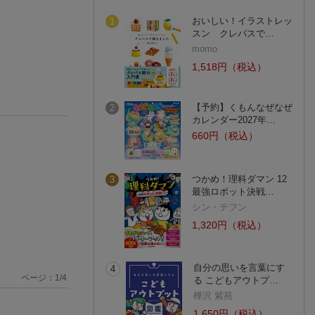
おいしい！イラストレッ
1
スン クレパスで…
momo
1,518円（税込）
【予約】くもんなぜなぜ
2
カレンダー2027年…
660円（税込）
つかめ！理科ダマン 12
3
最強ロボット決戦…
シン・テフン
1,320円（税込）
自分の思いを言葉にす
4
ページ：
1
/
4
る こどもアウトプ…
樺沢 紫苑
1,650円（税込）