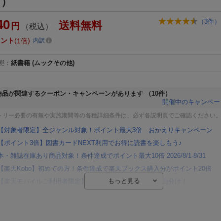
］）
40
（
3
件）
送料無料
円
（税込）
イント
1倍
内訳
態
：
紙書籍
(ムックその他)
商品が関連するクーポン・キャンペーンがあります
（10件）
開催中のキャンペー
トリー必要の有無や実施期間等の各種詳細条件は、必ず各説明頁でご確認ください
【対象者限定】全ジャンル対象！ポイント最大3倍 おかえりキャンペーン
【ポイント3倍】図書カードNEXT利用でお得に読書を楽しもう♪
本・雑誌在庫あり商品対象！条件達成でポイント最大10倍 2026/8/1-8/31
【楽天Kobo】初めての方！条件達成で楽天ブックス購入分がポイント20倍
【楽天モバイルご利用者限定】条件達成で100万ポイント山分け！
【Rakuten Fashion×楽天ブックス】条件達成で10万ポイント山分け
【スタンプカード】楽天ポイントもらえる＆抽選で豪華景品が当たる！
楽天モバイル紹介キャンペーンの拡散で300円OFFクーポン進呈