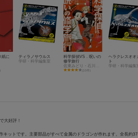
り紙に
ティラノサウルス
科学探偵VS．呪いの
ヘラクレスオオ
学研・科学編集室
修学旅行
ト
佐東みどり・石川北二・木滝りま
学研・科学編集
)
(10件)
まで大好評！
作キットです。主要部品がすべて金属のドラゴンが作れます。全長約37