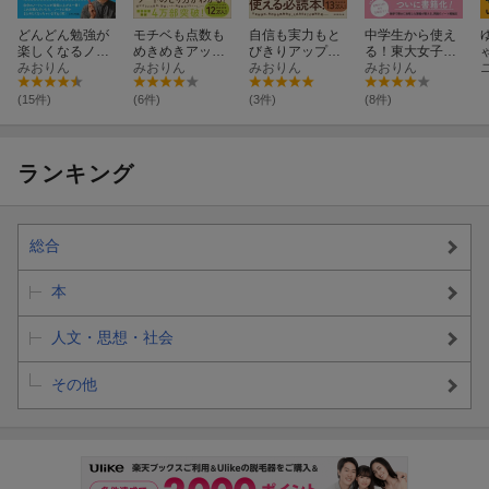
どんどん勉強が
モチベも点数も
自信も実力もと
中学生から使え
楽しくなるノー
めきめきアッ
びきりアップ！
る！東大女子の
ト術 いますぐ
みおりん
プ！ 中学生の
みおりん
中学生のおう
みおりん
ノート術 成績が
みおりん
使えて一生役立
おうちノート術
ち高校受験勉強
みるみる上がる
つアイデア77
法
教科別勉強法
(15件)
(6件)
(3件)
(8件)
ランキング
総合
本
人文・思想・社会
その他