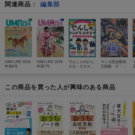
関連商品
：
編集部
UMA LIFE 2026
UMA LIFE 2026
でんしゃのひら
マンガ昆虫最強
年第8号
年第7号
がな・カタカナ
王図鑑 ザ・ス
れんしゅうちょ
トーリー5
う デラックス
この商品を買った人が興味のある商品