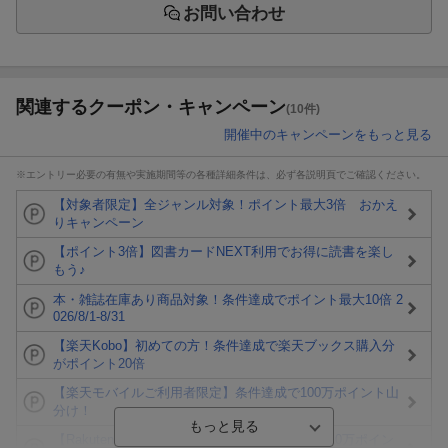
お問い合わせ
関連するクーポン・キャンペーン
(10件)
開催中のキャンペーンをもっと見る
※エントリー必要の有無や実施期間等の各種詳細条件は、必ず各説明頁でご確認ください。
【対象者限定】全ジャンル対象！ポイント最大3倍 おかえ
りキャンペーン
【ポイント3倍】図書カードNEXT利用でお得に読書を楽し
もう♪
本・雑誌在庫あり商品対象！条件達成でポイント最大10倍 2
026/8/1-8/31
【楽天Kobo】初めての方！条件達成で楽天ブックス購入分
がポイント20倍
【楽天モバイルご利用者限定】条件達成で100万ポイント山
分け！
【Rakuten Fashion×楽天ブックス】条件達成で10万ポイン