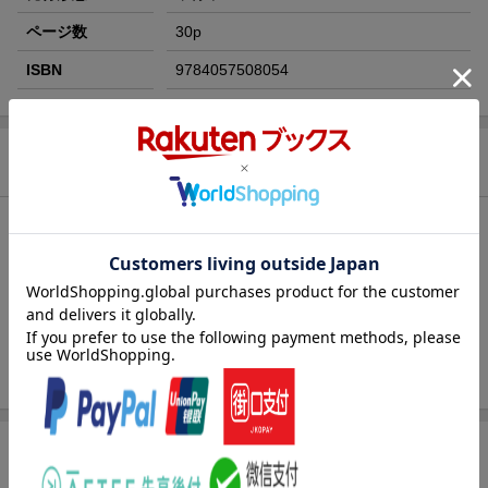
ページ数
30p
ISBN
9784057508054
商品説明
内容紹介（JPROより）
「ひとつひとつわかりやすく」シリーズに、効率とやる気がアッ
プするふせんが登場。やることふせん（やるべきことを書きこん
で整理）、段どりふせん（ゴールまでの道のりを小さな目標に分
け、見える化）、できたふせん（目標の達成状況がわかる）の3
種。
商品レビュー