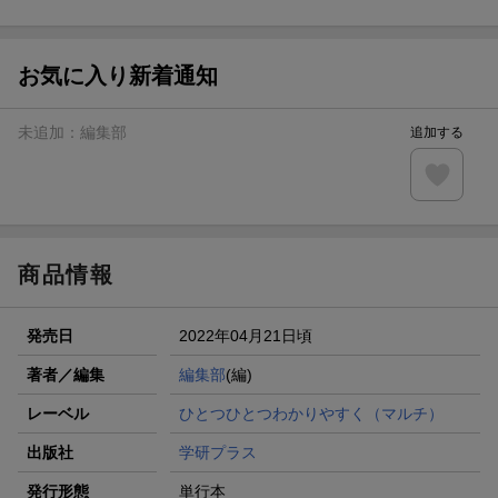
ト山分け
【スタンプカード】楽天ポイントもらえる＆抽選で豪華景品
が当たる！
お気に入り新着通知
エントリー＆3,000円以上購入で無料データSIM（3GB/月プ
ラン）が当たる！
未追加：
編集部
追加する
楽天モバイル紹介キャンペーンの拡散で300円OFFクーポン
進呈
条件達成で楽天限定・宝塚歌劇 宙組貸切公演ペアチケット
が当たる
商品情報
発売日
2022年04月21日頃
著者／編集
編集部
(編)
レーベル
ひとつひとつわかりやすく（マルチ）
出版社
学研プラス
発行形態
単行本