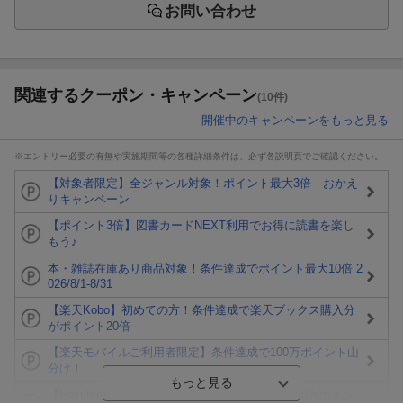
お問い合わせ
関連するクーポン・キャンペーン
(10件)
開催中のキャンペーンをもっと見る
※エントリー必要の有無や実施期間等の各種詳細条件は、必ず各説明頁でご確認ください。
【対象者限定】全ジャンル対象！ポイント最大3倍 おかえ
りキャンペーン
【ポイント3倍】図書カードNEXT利用でお得に読書を楽し
もう♪
本・雑誌在庫あり商品対象！条件達成でポイント最大10倍 2
026/8/1-8/31
【楽天Kobo】初めての方！条件達成で楽天ブックス購入分
がポイント20倍
【楽天モバイルご利用者限定】条件達成で100万ポイント山
分け！
【Rakuten Fashion×楽天ブックス】条件達成で10万ポイン