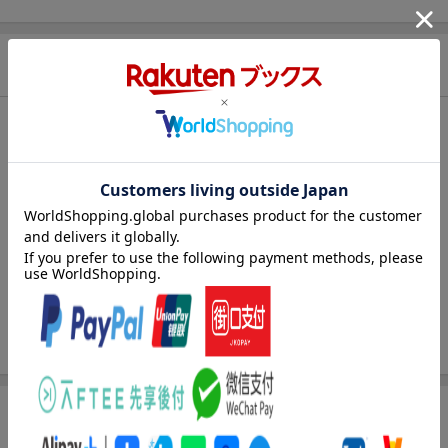
ト山分け
【スタンプカード】楽天ポイントもらえる＆抽選で豪華景品
が当たる！
商品情報
楽天モバイル紹介キャンペーンの拡散で300円OFFクーポン
進呈
発売日
2002年07月
条件達成で楽天限定・宝塚歌劇 宙組貸切公演ペアチケット
が当たる
レーベル
立風ベストムック
エントリー＆条件達成で『鬼滅の刃』オリジナルきんちゃく
発行元
立風書房
袋が当たる！
発売元
Gakken
発行形態
ムックその他
ページ数
144p
ISBN
9784651007113
商品レビュー