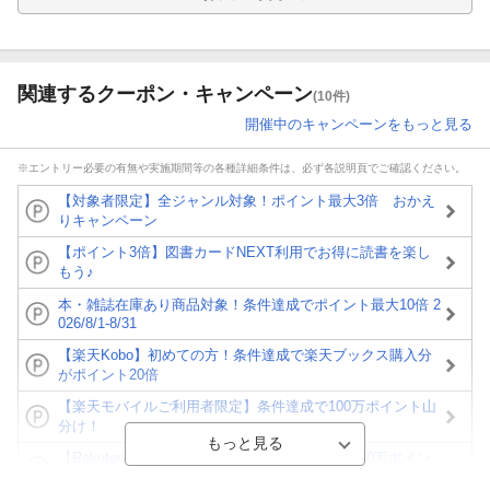
関連するクーポン・キャンペーン
(10件)
開催中のキャンペーンをもっと見る
※エントリー必要の有無や実施期間等の各種詳細条件は、必ず各説明頁でご確認ください。
【対象者限定】全ジャンル対象！ポイント最大3倍 おかえ
りキャンペーン
【ポイント3倍】図書カードNEXT利用でお得に読書を楽し
もう♪
本・雑誌在庫あり商品対象！条件達成でポイント最大10倍 2
026/8/1-8/31
【楽天Kobo】初めての方！条件達成で楽天ブックス購入分
がポイント20倍
【楽天モバイルご利用者限定】条件達成で100万ポイント山
分け！
【Rakuten Fashion×楽天ブックス】条件達成で10万ポイン
ト山分け