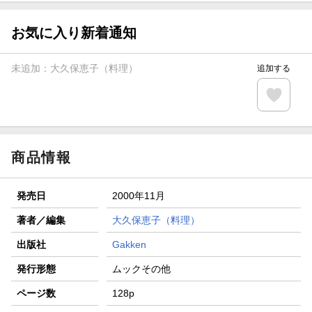
【スタンプカード】楽天ポイントもらえる＆抽選で豪華景品
が当たる！
お気に入り新着通知
エントリー＆3,000円以上購入で無料データSIM（3GB/月プ
ラン）が当たる！
未追加：
大久保恵子（料理）
追加する
楽天モバイル紹介キャンペーンの拡散で300円OFFクーポン
進呈
条件達成で楽天限定・宝塚歌劇 宙組貸切公演ペアチケット
が当たる
商品情報
発売日
2000年11月
著者／編集
大久保恵子（料理）
出版社
Gakken
発行形態
ムックその他
ページ数
128p