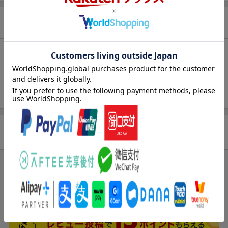
【スタンプカード】楽天ポイントもらえる＆抽選で豪華景品
が当たる！
商品情報
エントリー＆3,000円以上購入で無料データSIM（3GB/月プ
ラン）が当たる！
発売日
2002年03月
楽天モバイル紹介キャンペーンの拡散で300円OFFクーポン
進呈
出版社
Gakken
条件達成で楽天限定・宝塚歌劇 宙組貸切公演ペアチケット
ISBN
9784056027914
が当たる
商品レビュー
ブックスのレビュー
まだレビューがありません。