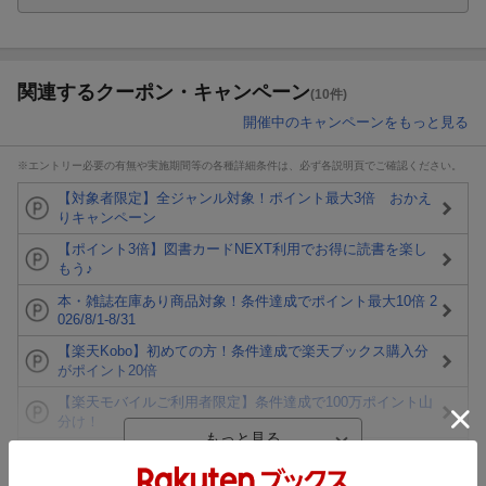
関連するクーポン・キャンペーン
(10件)
開催中のキャンペーンをもっと見る
※エントリー必要の有無や実施期間等の各種詳細条件は、必ず各説明頁でご確認ください。
【対象者限定】全ジャンル対象！ポイント最大3倍 おかえ
りキャンペーン
【ポイント3倍】図書カードNEXT利用でお得に読書を楽し
もう♪
本・雑誌在庫あり商品対象！条件達成でポイント最大10倍 2
026/8/1-8/31
【楽天Kobo】初めての方！条件達成で楽天ブックス購入分
がポイント20倍
【楽天モバイルご利用者限定】条件達成で100万ポイント山
分け！
【Rakuten Fashion×楽天ブックス】条件達成で10万ポイン
ト山分け