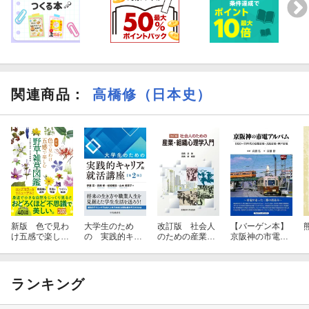
関連商品
：
高橋修（日本史）
新版 色で見わ
大学生のため
改訂版 社会人
【バーゲン本】
け五感で楽しむ
の 実践的キャ
のための産業・
京阪神の市電ア
野草・雑草図鑑
リア＆就活講座
組織心理学入門
ルバムー1950〜
〈第2版〉
70年代の京都市
電・大阪市電・
神戸市電
ランキング