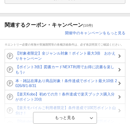
関連するクーポン・キャンペーン
(10件)
開催中のキャンペーンをもっと見る
※エントリー必要の有無や実施期間等の各種詳細条件は、必ず各説明頁でご確認ください。
【対象者限定】全ジャンル対象！ポイント最大3倍 おかえ
りキャンペーン
【ポイント3倍】図書カードNEXT利用でお得に読書を楽し
もう♪
本・雑誌在庫あり商品対象！条件達成でポイント最大10倍 2
026/8/1-8/31
【楽天Kobo】初めての方！条件達成で楽天ブックス購入分
がポイント20倍
【楽天モバイルご利用者限定】条件達成で100万ポイント山
分け！
【Rakuten Fashion×楽天ブックス】条件達成で10万ポイン
ト山分け