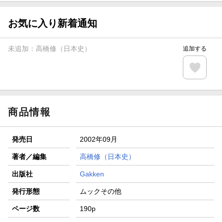
【スタンプカード】楽天ポイントもらえる＆抽選で豪華景品
が当たる！
お気に入り新着通知
エントリー＆3,000円以上購入で無料データSIM（3GB/月プ
ラン）が当たる！
未追加：
高橋修（日本史）
追加する
楽天モバイル紹介キャンペーンの拡散で300円OFFクーポン
進呈
条件達成で楽天限定・宝塚歌劇 宙組貸切公演ペアチケット
が当たる
商品情報
発売日
2002年09月
著者／編集
高橋修（日本史）
出版社
Gakken
発行形態
ムックその他
ページ数
190p