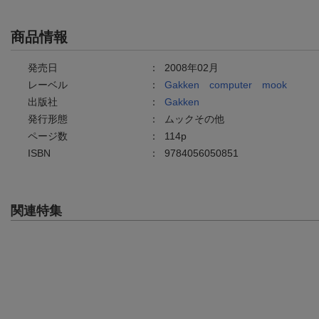
商品情報
発売日
：
2008年02月
レーベル
：
Gakken computer mook
出版社
：
Gakken
発行形態
：
ムックその他
ページ数
：
114p
ISBN
：
9784056050851
関連特集