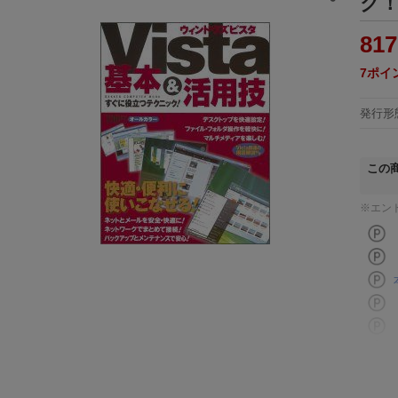
ク！
817
7
ポイ
発行形
この
※エン