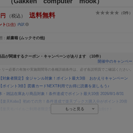
 （Gakken computer mook）
（
0
件）
送料無料
円
（税込）
ント
1倍
内訳
態
：
紙書籍
(ムックその他)
商品が関連するクーポン・キャンペーンがあります
（10件）
開催中のキャンペー
トリー必要の有無や実施期間等の各種詳細条件は、必ず各説明頁でご確認ください
【対象者限定】全ジャンル対象！ポイント最大3倍 おかえりキャンペーン
【ポイント3倍】図書カードNEXT利用でお得に読書を楽しもう♪
本・雑誌在庫あり商品対象！条件達成でポイント最大10倍 2026/8/1-8/31
【楽天Kobo】初めての方！条件達成で楽天ブックス購入分がポイント20倍
【楽天モバイルご利用者限定】条件達成で100万ポイント山分け！
【Rakuten Fashion×楽天ブックス】条件達成で10万ポイント山分け
【スタンプカード】楽天ポイントもらえる＆抽選で豪華景品が当たる！
楽天モバイル紹介キャンペーンの拡散で300円OFFクーポン進呈