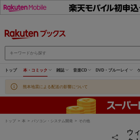
トップ
本・コミック
雑誌
音楽CD
DVD・ブルーレイ
熊本地震による配送の影響について
現
トップ
>
本
>
パソコン・システム開発
>
その他
在
地
ウィ