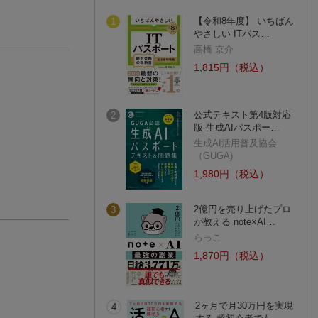
【令和8年度】 いちばん
1
やさしい ITパス…
高橋 京介
1,815円（税込）
公式テキスト第4版対応
2
版 生成AIパスポー…
生成AI活用普及協会
（GUGA)
1,980円（税込）
2億円を売り上げたプロ
3
が教える note×AI…
らっこ
1,870円（税込）
2ヶ月で月30万円を実現
4