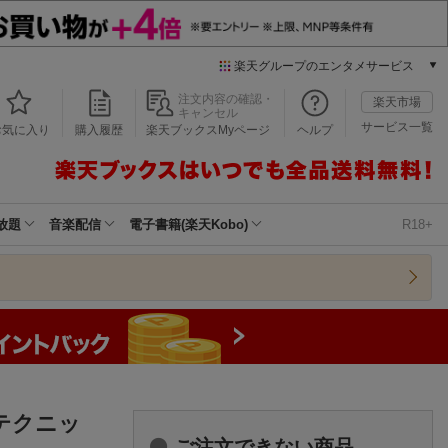
楽天グループのエンタメサービス
本/ゲーム/CD/DVD
注文内容の確認・
楽天市場
キャンセル
楽天ブックス
サービス一覧
お気に入り
購入履歴
楽天ブックスMyページ
ヘルプ
電子書籍
楽天Kobo
雑誌読み放題
楽天マガジン
放題
音楽配信
電子書籍(楽天Kobo)
R18+
音楽配信
楽天ミュージック
動画配信
楽天TV
動画配信ガイド
Rakuten PLAY
無料テレビ
Rチャンネル
テクニッ
チケット
ご注文できない商品