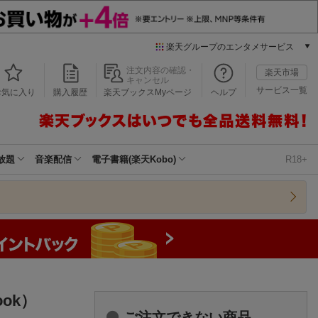
楽天グループのエンタメサービス
本/ゲーム/CD/DVD
注文内容の確認・
楽天市場
キャンセル
楽天ブックス
サービス一覧
お気に入り
購入履歴
楽天ブックスMyページ
ヘルプ
電子書籍
楽天Kobo
雑誌読み放題
楽天マガジン
放題
音楽配信
電子書籍(楽天Kobo)
R18+
音楽配信
楽天ミュージック
動画配信
楽天TV
動画配信ガイド
Rakuten PLAY
無料テレビ
Rチャンネル
ok）
チケット
ご注文できない商品