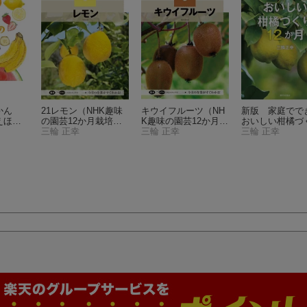
かん
21レモン
（NHK趣味
キウイフルーツ
（NH
新版 家庭でで
えほ
の園芸12か月栽培ナ
K趣味の園芸12か月栽
おいしい柑橘づ
ビ）
三輪 正幸
培ナビ(17) 17）
三輪 正幸
2か月
三輪 正幸