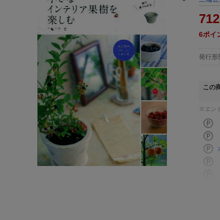
712
6
ポイ
発行形
この
※エン