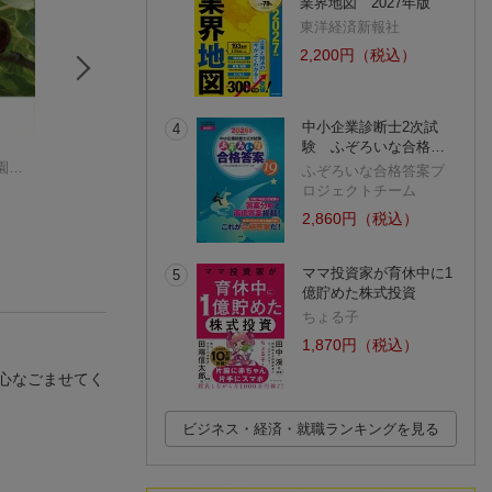
業界地図 2027年版
東洋経済新報社
2,200円（税込）
中小企業診断士2次試
4
験 ふぞろいな合格…
果樹栽培 実つきが
家庭でできるおいし
超わかりやすい 
大森直樹（果樹園芸研究家）
よくなる 「コツ」
いブドウづくり12か
るちゃんの 果樹
ふぞろいな合格答案プ
の科学
三輪 正幸
月
大森直樹（果樹園芸研究家）
せん定完全攻略
鶴 竣之祐
ロジェクトチーム
(5件)
(7件)
(3件)
2,860円（税込）
ママ投資家が育休中に1
5
億貯めた株式投資
ちょる子
1,870円（税込）
心なごませてく
ビジネス・経済・就職ランキングを見る