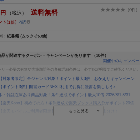
（
0
件）
送料無料
円
（税込）
ント
1倍
内訳
態
：
紙書籍
(ムックその他)
商品が関連するクーポン・キャンペーンがあります
（10件）
開催中のキャンペー
トリー必要の有無や実施期間等の各種詳細条件は、必ず各説明頁でご確認ください
【対象者限定】全ジャンル対象！ポイント最大3倍 おかえりキャンペーン
【ポイント3倍】図書カードNEXT利用でお得に読書を楽しもう♪
本・雑誌在庫あり商品対象！条件達成でポイント最大10倍 2026/8/1-8/31
【楽天Kobo】初めての方！条件達成で楽天ブックス購入分がポイント20倍
【楽天モバイルご利用者限定】条件達成で100万ポイント山分け！
【Rakuten Fashion×楽天ブックス】条件達成で10万ポイント山分け
【スタンプカード】楽天ポイントもらえる＆抽選で豪華景品が当たる！
楽天モバイル紹介キャンペーンの拡散で300円OFFクーポン進呈