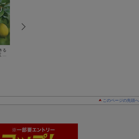
きる
かんきつ類
（NHK趣
庭でも鉢でも育てら
カキ
（NHK趣味
くり1
味の園芸12か月栽培
れる 果樹の育て方
芸12か月栽培ナビ(
ナビ）
三輪正幸
三輪 正幸
14）
三輪 正幸
このページの先頭へ