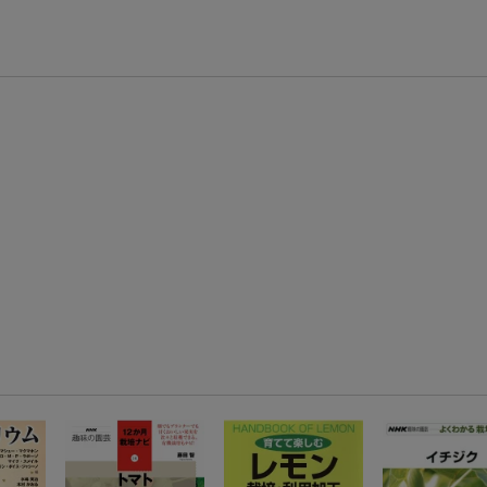
条件達成で楽天限定・宝塚歌劇 宙組貸切公演ペアチケットが当たる
エントリー＆条件達成で『鬼滅の刃』オリジナルきんちゃく袋が当たる！