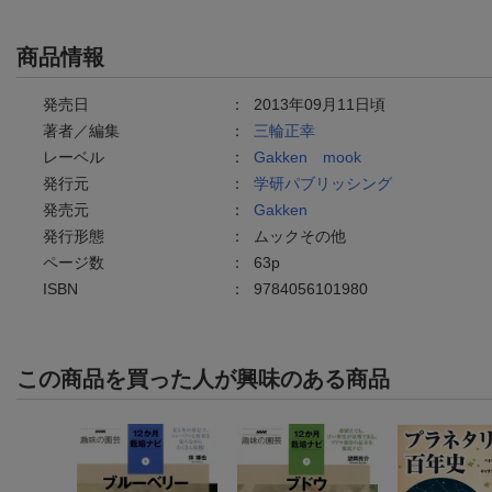
商品情報
発売日
：
2013年09月11日頃
著者／編集
：
三輪正幸
レーベル
：
Gakken mook
発行元
：
学研パブリッシング
発売元
：
Gakken
発行形態
：
ムックその他
ページ数
：
63p
ISBN
：
9784056101980
この商品を買った人が興味のある商品