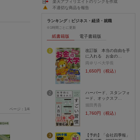
楽天アフィリエイトのリンクを作成
不適切な商品を報告
ランキング：ビジネス・経済・就職
※1時間ごとに更新
紙書籍版
電子書籍版
改訂版 本当の自由を手
1
に入れる お金の…
両＠リベ大学長
1,650円（税込）
ハーバード、スタンフォ
2
ード、オックスフ…
堀田秀吾
ページ：
1
/
4
1,760円（税込）
【予約】「会社四季報」
3