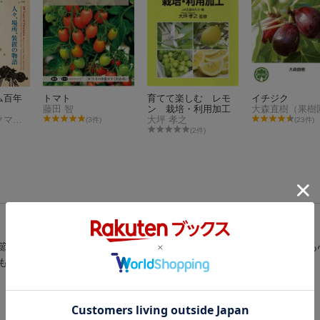
ム百年
トマト
育てて楽しむ レモ
イチジク
藤田 智
ン 栽培・利用加工
マシュー・マクマホン
大坪 孝之
(3件)
(23件)
(2件)
節を取り込んでみませんか？ 果実の収穫ができ、インテリアとしても
も簡単に果樹のある生活を満喫できます。