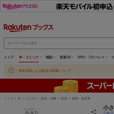
トップ
本・コミック
雑誌
音楽CD
DVD・ブルーレイ
熊本地震による配送の影響について
現
トップ
>
本
>
ビジネス・経済・就職
>
産業
>
農業・畜産業
在
地
小さ
三輪正