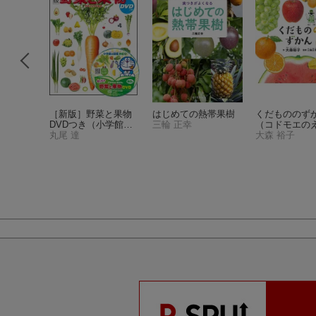
本】おい
［新版］野菜と果物
はじめての熱帯果樹
くだもののず
はじめて
DVDつき
（小学館の
三輪 正幸
（コドモエの
NHK趣
図鑑NEO）
丸尾 達
ん）
大森 裕子
ギナー