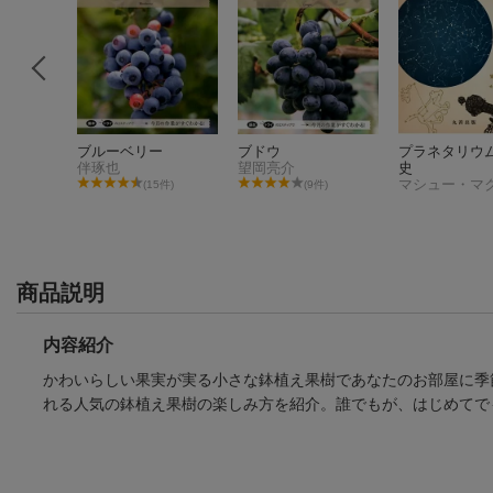
むユズ・
ブルーベリー
ブドウ
プラネタリウ
伴琢也
望岡亮介
史
(15件)
(9件)
件)
商品説明
内容紹介
かわいらしい果実が実る小さな鉢植え果樹であなたのお部屋に季
れる人気の鉢植え果樹の楽しみ方を紹介。誰でもが、はじめてで