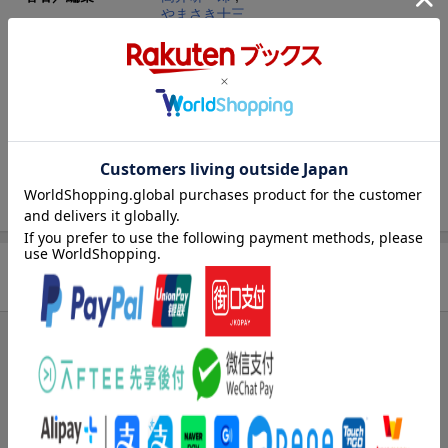
やまさき十三
レーベル
GSコミックス
出版社
Gakken
発行形態
コミック
ページ数
206p
ISBN
9784056027433
商品レビュー
ブックスのレビュー
まだレビューがありません。