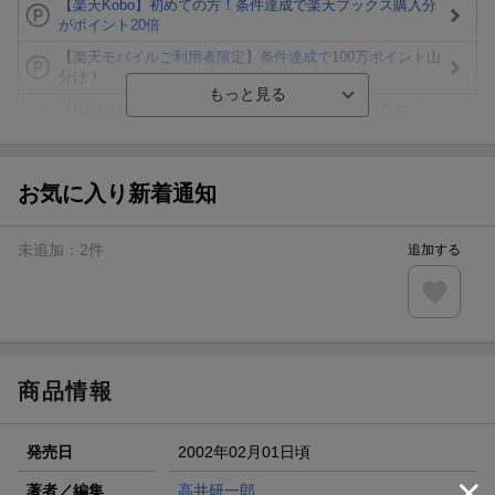
【楽天Kobo】初めての方！条件達成で楽天ブックス購入分
がポイント20倍
【楽天モバイルご利用者限定】条件達成で100万ポイント山
分け！
【Rakuten Fashion×楽天ブックス】条件達成で10万ポイン
ト山分け
【スタンプカード】楽天ポイントもらえる＆抽選で豪華景品
が当たる！
お気に入り新着通知
エントリー＆3,000円以上購入で無料データSIM（3GB/月プ
ラン）が当たる！
未追加：
2
件
追加する
楽天モバイル紹介キャンペーンの拡散で300円OFFクーポン
進呈
条件達成で楽天限定・宝塚歌劇 宙組貸切公演ペアチケット
が当たる
商品情報
発売日
2002年02月01日頃
著者／編集
高井研一郎
,