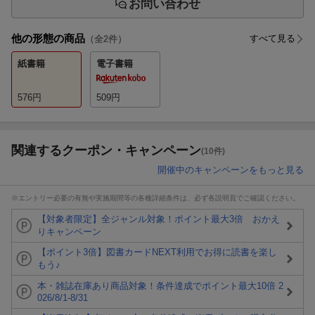
お問い合わせ
他の形態の商品
すべて見る
（全
2
件）
紙書籍
電子書籍
576
円
509
円
関連するクーポン・キャンペーン
(10件)
開催中のキャンペーンをもっと見る
※エントリー必要の有無や実施期間等の各種詳細条件は、必ず各説明頁でご確認ください。
【対象者限定】全ジャンル対象！ポイント最大3倍 おかえ
りキャンペーン
【ポイント3倍】図書カードNEXT利用でお得に読書を楽し
もう♪
本・雑誌在庫あり商品対象！条件達成でポイント最大10倍 2
026/8/1-8/31