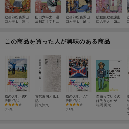
総務部総務課山
山口六平太 温
総務部総務課山
総務部総務課山
口六平太 睦
故知新！文月の
口六平太 踊る
口六平太 如
月、新たな希望
青空は、どこま
笛太鼓！神無
月、じっと春を
を胸に抱いて！
でも晴れわた
月、秋祭り！！
待つ！梅見月
る！！
この商品を買った人が興味のある商品
風の大地（80）
古代東国と風土
風の大地（77）
自由っていうの
坂田 信弘
記
坂田 信弘
は失うものがな
阿久津久
にもないことさ
福岡 風太
(12件)
(11件)
(