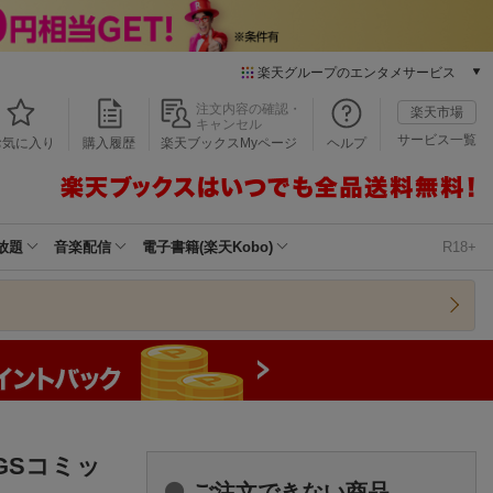
楽天グループのエンタメサービス
本/ゲーム/CD/DVD
注文内容の確認・
楽天市場
キャンセル
楽天ブックス
サービス一覧
お気に入り
購入履歴
楽天ブックスMyページ
ヘルプ
電子書籍
楽天Kobo
雑誌読み放題
楽天マガジン
放題
音楽配信
電子書籍(楽天Kobo)
R18+
音楽配信
楽天ミュージック
動画配信
楽天TV
動画配信ガイド
Rakuten PLAY
無料テレビ
Rチャンネル
GSコミッ
チケット
ご注文できない商品