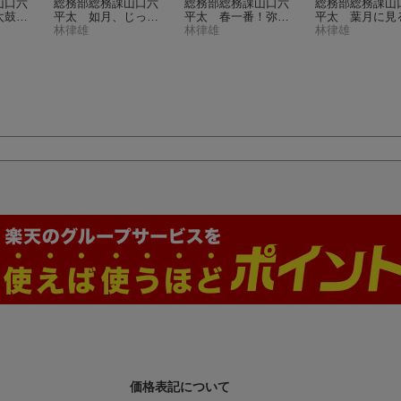
山口六
総務部総務課山口六
総務部総務課山口六
総務部総務課山
太鼓！
平太 如月、じっと
平太 春一番！弥生
平太 葉月に見
り！！
春を待つ！梅見月
林律雄
（M
の風に想いを乗せ
林律雄
夢、愛し懐かし
林律雄
BIG）
y First BIG）
て・・・
（My First
の夏よ！！
（My
BIG）
st BIG）
価格表記について