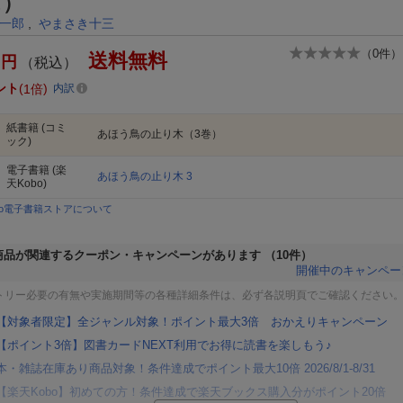
ス）
一郎
,
やまさき十三
（
0
件）
送料無料
円
（税込）
ント
1倍
内訳
紙書籍
(コミ
あほう鳥の止り木（3巻）
ック)
電子書籍
(楽
あほう鳥の止り木 3
天Kobo)
bo電子書籍ストアについて
商品が関連するクーポン・キャンペーンがあります
（10件）
開催中のキャンペー
トリー必要の有無や実施期間等の各種詳細条件は、必ず各説明頁でご確認ください
【対象者限定】全ジャンル対象！ポイント最大3倍 おかえりキャンペーン
【ポイント3倍】図書カードNEXT利用でお得に読書を楽しもう♪
本・雑誌在庫あり商品対象！条件達成でポイント最大10倍 2026/8/1-8/31
【楽天Kobo】初めての方！条件達成で楽天ブックス購入分がポイント20倍