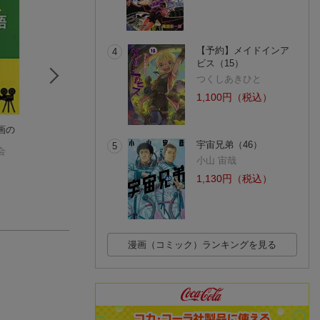
【予約】メイドインア
4
ビス（15）
つくしあきひと
1,100円（税込）
画の
韓国 堕落の2000年
きみは「3．11」をし
教養のための植物
史
っていますか？
図鑑
宇宙兄弟（46）
5
会
崔 基鎬
細野 不二彦
福田 健二
小山 宙哉
(2件)
(1件)
1,130円（税込）
漫画（コミック）ランキングを見る