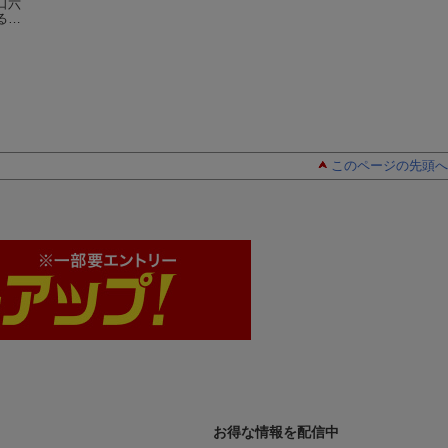
口六
総務部総務課山口六
総務部総務課山口六
総務部総務課山口
る
平太 卯月、こいつ
平太 ありがとう、
平太 おぼろ月夜
！あ
ぁ春から縁起がいい
林律雄
鍋奉行！ホッと一
林律雄
弥生の夕暮れに君
林律雄
 Fir
っす！
（My First
息、師走の夜
（My
う・・・
（My Fi
BIG）
First BIG）
BIG）
このページの先頭へ
お得な情報を配信中