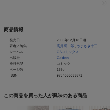
商品情報
発売日
：
2003年12月18日頃
著者／編集
：
高井研一郎
,
やまさき十三
レーベル
：
GSコミックス
出版社
：
Gakken
発行形態
：
コミック
ページ数
：
159p
ISBN
：
9784056033571
この商品を買った人が興味のある商品