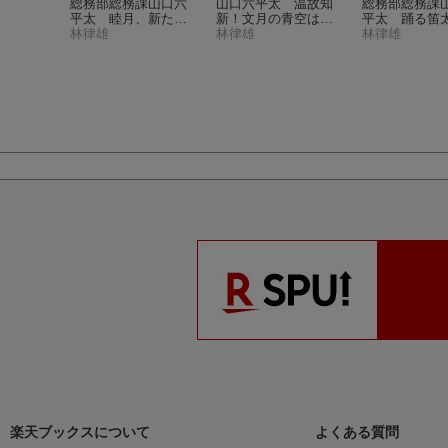
 山口六
総務部総務課山口六
山口六平太 温故知
総務部総務課
（ビッグ
平太 睦月、新たな
新！文月の青空は、
平太 踊る笛
）
希望を胸に抱いて！
林律雄
どこまでも晴れわた
林律雄
神無月、秋祭
林律雄
（My First BIG）
る！！
（My First
（My First 
BIG）
楽天ブックスについて
よくある質問