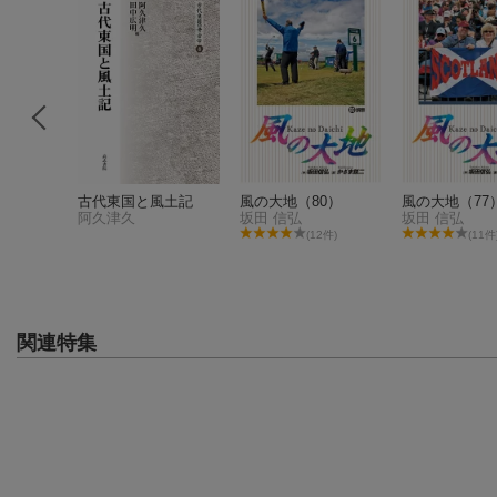
たい日本
古代東国と風土記
風の大地（80）
風の大地（77
（夏の料
阿久津久
坂田 信弘
坂田 信弘
(12件)
(11件
関連特集