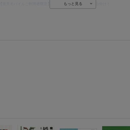
【楽天モバイルご利用者限定】条件達成で100万ポイント山分け！
【Rakuten Fashion×楽天ブックス】条件達成で10万ポイント山分け
【スタンプカード】楽天ポイントもらえる＆抽選で豪華景品が当たる！
エントリー＆3,000円以上購入で無料データSIM（3GB/月プラン）が当たる！
楽天モバイル紹介キャンペーンの拡散で300円OFFクーポン進呈
条件達成で楽天限定・宝塚歌劇 宙組貸切公演ペアチケットが当たる