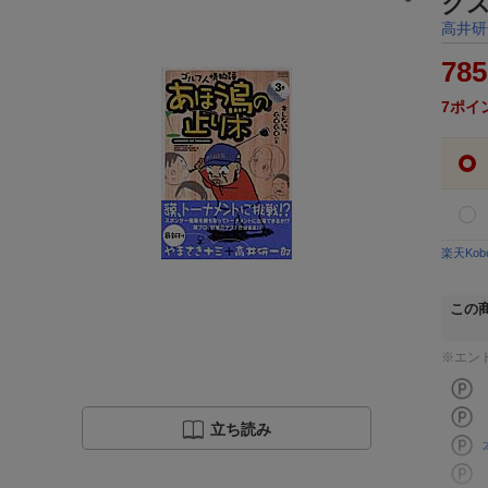
ク
高井研
785
7
ポイ
楽天Ko
この
※エン
立ち読み