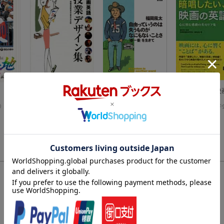
）
映画英語授業デザイ
自由っていうのは失
暗唱したい、映
ン集
うものがなにもない
英語
映画英語教育学会
ことさ
福岡 風太
映画英語教育学
)
(2件)
(1件)