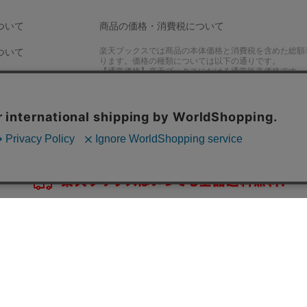
ついて
商品の価格・消費税について
楽天ブックスでは商品の本体価格と消費税を含めた総額
ついて
ります。価格の種類については以下の通りです。
【通常価格】楽天ブックスにおける通常販売価格です。
【参考小売価格】出版社、製造元等が設定した小売価格
【旧定価】出版社が出版時に設定した定価です。
楽天ブックスアプリ
ル・変更について
iPhoneアプリ
て
Androidアプリ
ご要望・ご意見はこちら
ップ
楽天Kobo電子書籍ストアトップ
アフィリエイト