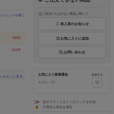
楽天チケット
エンタメニュース
推し楽
ご注文いただけない商品に関して
|
レビューを書く
再入荷のお知らせ
785
円
612
円
お問い合わせ
お気に入り新着通知
追加する
ンをもっと見る
未追加：
2
件
。
楽天アフィリエイトのリンクを作成
不適切な商品を報告