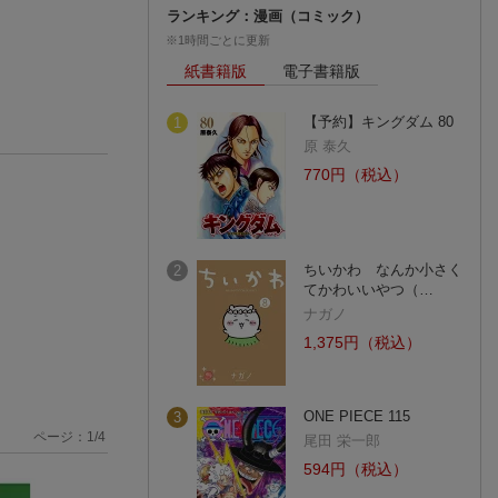
ランキング：漫画（コミック）
※1時間ごとに更新
紙書籍版
電子書籍版
【予約】キングダム 80
1
原 泰久
770円（税込）
ちいかわ なんか小さく
2
てかわいいやつ（…
ナガノ
1,375円（税込）
ONE PIECE 115
3
ページ：
1
/
4
尾田 栄一郎
594円（税込）