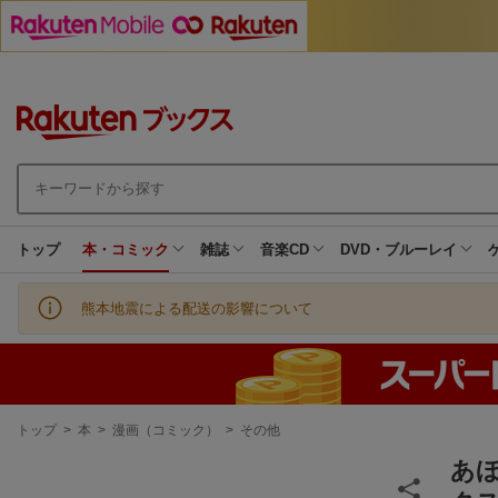
トップ
本・コミック
雑誌
音楽CD
DVD・ブルーレイ
熊本地震による配送の影響について
現
トップ
>
本
>
漫画（コミック）
>
その他
在
地
あ