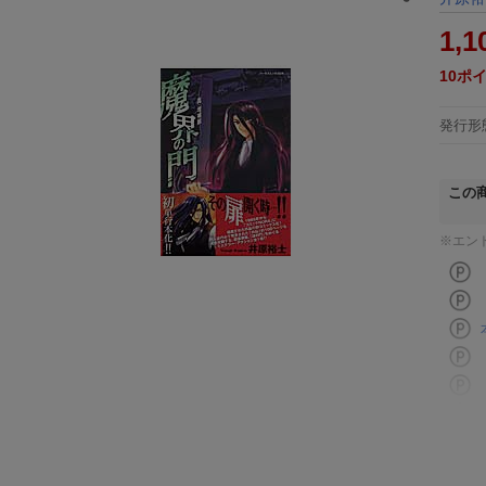
1,1
10
ポ
発行形
この
※エン