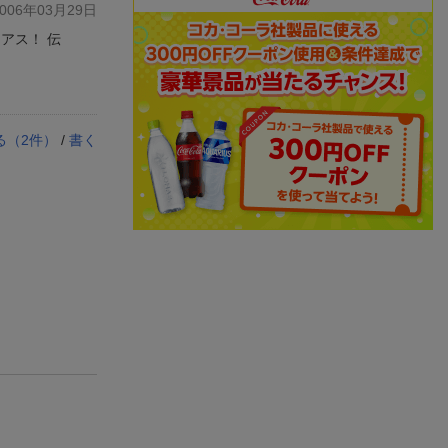
06年03月29日
アス！ 伝
る（
2
件）
/
書く