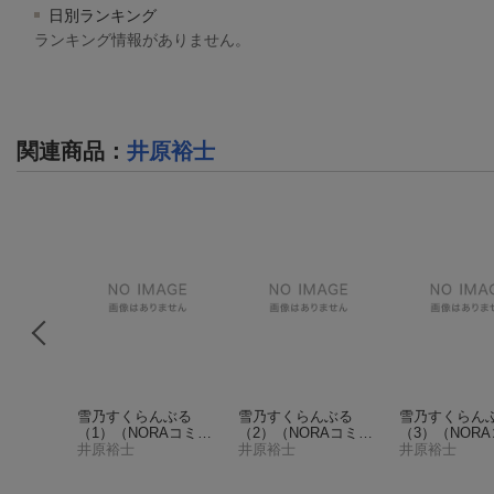
日別ランキング
ランキング情報がありません。
関連商品
：
井原裕士
ちゃん2
雪乃すくらんぶる
雪乃すくらんぶる
雪乃すくらん
ミック
（1）
（NORAコミッ
（2）
（NORAコミッ
（3）
（NOR
クス）
井原裕士
クス）
井原裕士
クス）
井原裕士