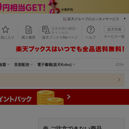
楽天グループのエンタメサービス
本/ゲーム/CD/DVD
注文内容の確認・
楽天市場
キャンセル
楽天ブックス
サービス一覧
お気に入り
購入履歴
楽天ブックスMyページ
ヘルプ
電子書籍
楽天Kobo
雑誌読み放題
楽天マガジン
放題
音楽配信
電子書籍(楽天Kobo)
R18+
音楽配信
楽天ミュージック
動画配信
楽天TV
動画配信ガイド
Rakuten PLAY
無料テレビ
Rチャンネル
チケット
ご注文できない商品