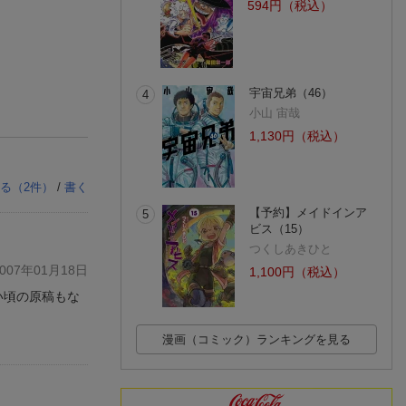
594円（税込）
宇宙兄弟（46）
4
小山 宙哉
1,130円（税込）
る（
2
件）
/
書く
【予約】メイドインア
5
ビス（15）
つくしあきひと
07年01月18日
1,100円（税込）
い頃の原稿もな
漫画（コミック）ランキングを見る