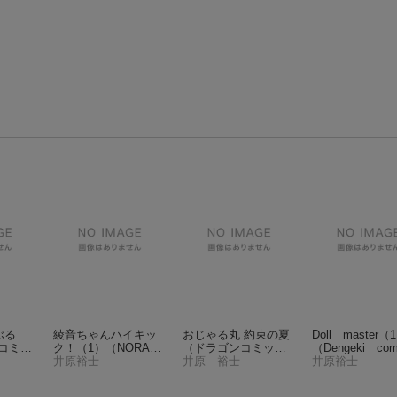
ぶる
綾音ちゃんハイキッ
おじゃる丸 約束の夏
Doll master（
Aコミッ
ク！（1）
（NORAコ
（ドラゴンコミック
（Dengeki com
ミックス）
井原裕士
スエイジ）
井原 裕士
井原裕士