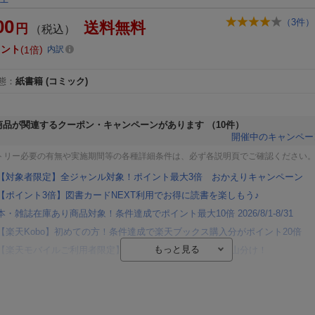
00
（
3
件）
送料無料
円
（税込）
イント
1倍
内訳
態
：
紙書籍
(コミック)
商品が関連するクーポン・キャンペーンがあります
（10件）
開催中のキャンペー
トリー必要の有無や実施期間等の各種詳細条件は、必ず各説明頁でご確認ください
【対象者限定】全ジャンル対象！ポイント最大3倍 おかえりキャンペーン
【ポイント3倍】図書カードNEXT利用でお得に読書を楽しもう♪
本・雑誌在庫あり商品対象！条件達成でポイント最大10倍 2026/8/1-8/31
【楽天Kobo】初めての方！条件達成で楽天ブックス購入分がポイント20倍
【楽天モバイルご利用者限定】条件達成で100万ポイント山分け！
【Rakuten Fashion×楽天ブックス】条件達成で10万ポイント山分け
【スタンプカード】楽天ポイントもらえる＆抽選で豪華景品が当たる！
エントリー＆3,000円以上購入で無料データSIM（3GB/月プラン）が当たる！