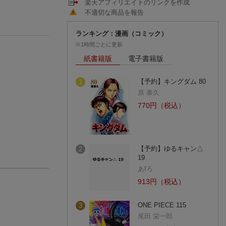
楽天アフィリエイトのリンクを作成
不適切な商品を報告
ランキング：漫画（コミック）
※1時間ごとに更新
紙書籍版
電子書籍版
【予約】キングダム 80
1
原 泰久
770円（税込）
【予約】ゆるキャン△
2
19
あfろ
913円（税込）
ONE PIECE 115
3
尾田 栄一郎