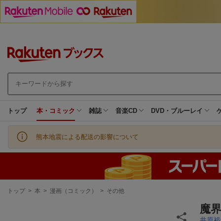
トップ
本・コミック
雑誌
音楽CD
DVD・ブルーレイ
熊本地震による配送の影響について
現
トップ
>
本
>
漫画（コミック）
>
その他
在
地
魔界
井原裕