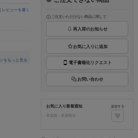
楽天チケット
エンタメニュース
|
レビューを書く
推し楽
ご注文いただけない商品に関して
再入荷のお知らせ
ンをもっと見る
電子書籍化リクエスト
。
お問い合わせ
お気に入り新着通知
追加する
未追加：
井原裕士