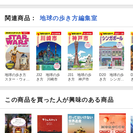
スタイリッシュカフェ
関連商品
：
地球の歩き方編集室
イヴ・サン・ローランが愛したブルーの庭「マジョレル庭園」
モロッコの占い
リヤドの博物館
etc .
フェズ
地球の歩き方
J32 地球の歩
J31 地球の歩
D20 地球の歩
古都フェズで中世のアラビアへタイムスリップ！
スター・ウォー
き方 川崎市
き方 神戸市
き方 シンガポ
ズ
ール 2027〜20
28
2
フェズの2大宮廷レストラン
この商品を買った人が興味のある商品
フェズの陶器は工房で選ぼ☆
アンティークの宝物を探しに
世界遺産ヴォルビリス遺跡