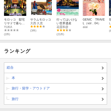
etc .
エッサウィラ
エッサウィラの海沿いをぶらりさんぽ
モロッコ 邸宅
サラムモロッコ
行ってはいけな
GENIC TRAVE
リヤドで暮らす
大西 久恵
い世界遺産
L（vol．04）
ように旅をする
YUKA
花霞和彦
aiai
アルガンオイル工房のとれたてコスメ
(3件)
(
(2件)
(21件)
エッサウィラのアート案内
ランキング
モロッコの音楽
etc .
総合
ワルザザート＆カスバ街道
カスバ街道を4WDでGO！
本
世界遺産アイト・ベン・ハッドゥへ
旅行・留学・アウトドア
アトラス山脈の麓で化石発掘ツアー♪
旅行
ベルベルじゅうたん＆いま注目のボシャルウィット！