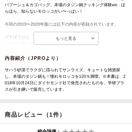
バブーシュ＆カゴバッグ、本場のタジン鍋クッキング体験etc . ほ
らほら、知らないモロッコがい〜っぱい！
今回の2019〜2020年版には以下の内容が収録されています。
プチぼうけん
ラクダに乗ってサハラでキャンプ！
どこまでも青い町シャウエンに迷い込む
内容紹介（JPROより）
モロッコのうっとりステイはリヤドで
サハラ砂漠でラクダに揺られてサンライズ、キュートな雑貨探
し、本場のタジン鍋も！憧れモロッコを120％満喫。※本書は、2
本場でモロッコ料理を習っちゃお☆
018年10月24日にダイヤモンド社で発売されたものを、学研プラ
スが引き継いで販売しています。
世界いちの迷宮都市フェズのメディナで迷っちゃお☆
ローカルハマム、行ってみる？
商品レビュー（1件）
星降る谷のベルベルライフへようこそ
総合評価：