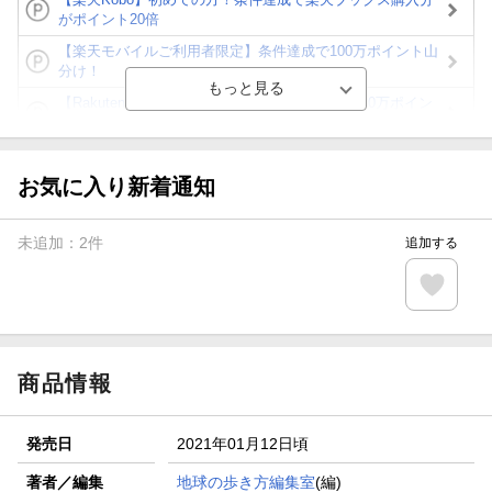
がポイント20倍
【楽天モバイルご利用者限定】条件達成で100万ポイント山
分け！
【Rakuten Fashion×楽天ブックス】条件達成で10万ポイン
ト山分け
【スタンプカード】楽天ポイントもらえる＆抽選で豪華景品
が当たる！
お気に入り新着通知
エントリー＆3,000円以上購入で無料データSIM（3GB/月プ
ラン）が当たる！
未追加：
2
件
追加する
楽天モバイル紹介キャンペーンの拡散で300円OFFクーポン
進呈
条件達成で楽天限定・宝塚歌劇 宙組貸切公演ペアチケット
が当たる
商品情報
発売日
2021年01月12日頃
著者／編集
地球の歩き方編集室
(編)