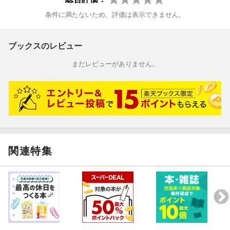
きらきらパワーストーンを発掘せよ！
条件に満たないため、評価は表示できません。
モロッコのおしゃれインテリアテクを盗め☆
マラケシュ
ブックスのレビュー
スークの歩き方完全ナビ☆
まだレビューがありません。
おしゃれセレクトショップ 新市街＆旧市街編
スークのお買い物マストテク☆
どれ買う？ バブーシュコレクション
最高のモロッコ料理を食べるならココで
関連特集
モロッコのスイーツ
自然派コスメショップ
ラグジュアリーハマム
フナ広場のおすすめ屋台＆大道芸人コレクション