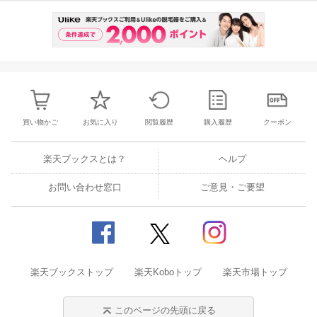
etc .
カサブランカ
世界で一番高いミナレット ハッサン2世モスク
モロッコワインとビールで乾杯☆
駆け込みショッピングはスーパーへ♪
買い物かご
お気に入り
閲覧履歴
購入履歴
クーポン
etc .
楽天ブックスとは？
ヘルプ
安全・快適 旅の基本情報
お問い合わせ窓口
ご意見・ご要望
モロッコで使える！ かんたん英語・フランス語・アラビア語
◎取りはずせる別冊MAP付き
予告なく一部内容が変更される可能性もあります。予めご了承く
ださい。
楽天ブックストップ
楽天Koboトップ
楽天市場トップ
このページの先頭に戻る