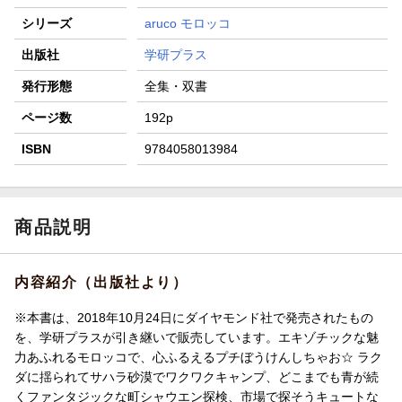
シリーズ
aruco モロッコ
出版社
学研プラス
発行形態
全集・双書
ページ数
192p
ISBN
9784058013984
商品説明
内容紹介（出版社より）
※本書は、2018年10月24日にダイヤモンド社で発売されたもの
を、学研プラスが引き継いで販売しています。エキゾチックな魅
力あふれるモロッコで、心ふるえるプチぼうけんしちゃお☆ ラク
ダに揺られてサハラ砂漠でワクワクキャンプ、どこまでも青が続
くファンタジックな町シャウエン探検、市場で探そうキュートな