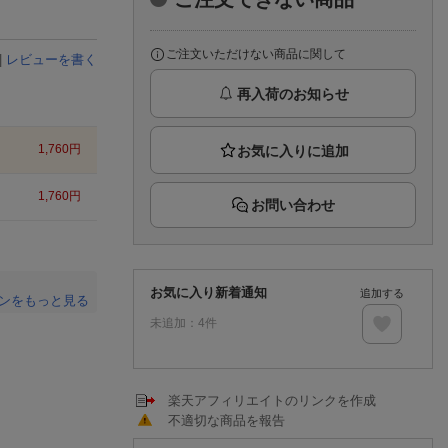
楽天チケット
エンタメニュース
推し楽
ご注文いただけない商品に関して
|
レビューを書く
再入荷のお知らせ
1,760
円
1,760
円
お問い合わせ
お気に入り新着通知
追加する
ンをもっと見る
未追加：
4
件
。
楽天アフィリエイトのリンクを作成
不適切な商品を報告