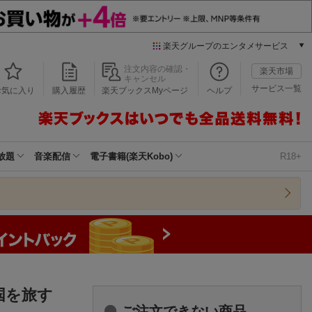
楽天グループのエンタメサービス
本/ゲーム/CD/DVD
注文内容の確認・
楽天市場
キャンセル
楽天ブックス
サービス一覧
お気に入り
購入履歴
楽天ブックスMyページ
ヘルプ
電子書籍
楽天Kobo
雑誌読み放題
楽天マガジン
放題
音楽配信
電子書籍(楽天Kobo)
R18+
音楽配信
楽天ミュージック
動画配信
楽天TV
動画配信ガイド
Rakuten PLAY
無料テレビ
Rチャンネル
の国を旅す
チケット
ご注文できない商品