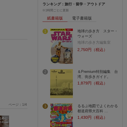
ランキング：旅行・留学・アウトドア
※1時間ごとに更新
紙書籍版
電子書籍版
地球の歩き方 スター・
1
ウォーズ
地球の歩き方編集室
2,750円（税込）
＆Premium特別編集 台
2
湾、街歩きガイド。
1,879円（税込）
ページ：
1
/
4
るるぶ地図でよくわかる
3
都道府県大百科 …
1,430円（税込）