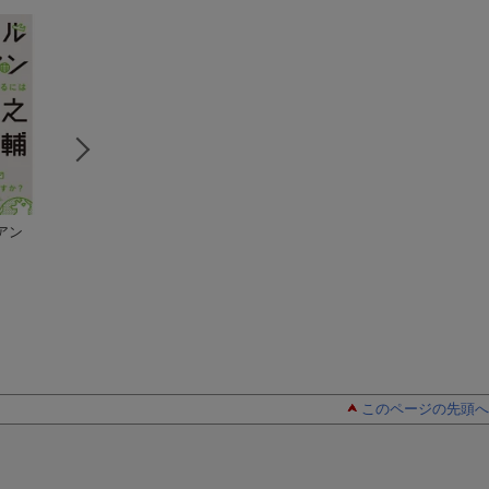
アン
自由であり続けるた
バックパッキング登
バックパッキング
めに20代で捨てるべ
山入門
山紀行
き50のこと
四角大輔
（Sanctua
四角大輔
四角大輔
ry books）
このページの先頭へ