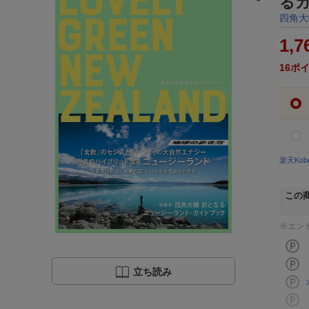
る
四角大
1,7
16
ポ
楽天Ko
この
※エン
立ち読み