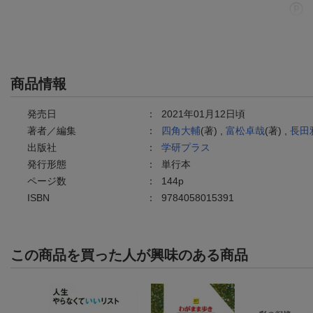
商品情報
発売日
：
2021年01月12日頃
著者／編集
：
四角大輔
(著) ,
富松卓哉
(著) ,
長田
出版社
：
学研プラス
発行形態
：
単行本
ページ数
：
144p
ISBN
：
9784058015391
この商品を買った人が興味のある商品