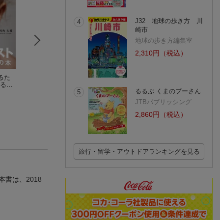
J32 地球の歩き方 川
4
崎市
地球の歩き方編集室
2,310円（税込）
るた
ニュージーランドの
最新版 ニュージーラ
ニュージーランド
てるべ
大らかで自然に寄り
ンドへ -- 大自然&街
保育園で働いてみ
るるぶ くまのプーさん
5
庫版
そう暮らし365日
草野 亜希子
をとことん遊びつく
グルービー美子
谷島 直樹
す
(15件)
(1件)
JTBパブリッシング
2,860円（税込）
旅行・留学・アウトドアランキングを見る
書は、2018