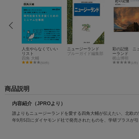
よいとい
人生やらなくていい
ニュージーランド
彩の記憶 ニ
リスト
ブルーガイド編集部
ーランド
四角 大輔
梶山博明
11件)
(50件)
(1件)
商品説明
内容紹介（JPROより）
誰よりもニュージーランドを愛する四角大輔が伝えたい、北欧の
年9月5日にダイヤモンド社で発売されたものを、学研プラスが