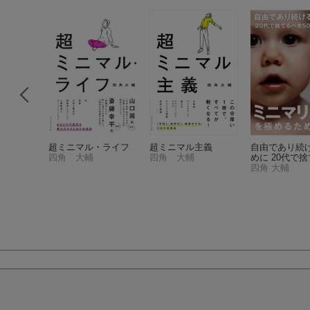
もいい、
超ミニマル・ライフ
超ミニマル主義
自由であり続
もいい。
四角 大輔
四角 大輔
めに 20代で
き50のこと 
四角 大輔