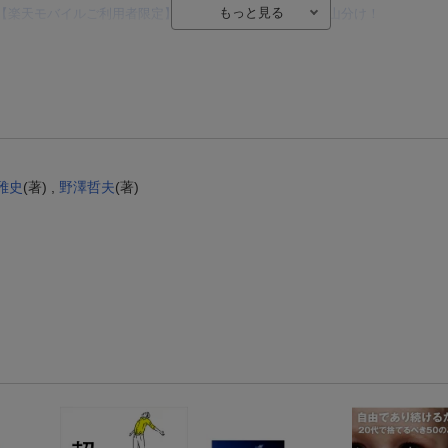
【楽天モバイルご利用者限定】条件達成で100万ポイント山分け！
【Rakuten Fashion×楽天ブックス】条件達成で10万ポイント山分け
【スタンプカード】楽天ポイントもらえる＆抽選で豪華景品が当たる！
楽天モバイル紹介キャンペーンの拡散で300円OFFクーポン進呈
条件達成で楽天限定・宝塚歌劇 宙組貸切公演ペアチケットが当たる
エントリー＆条件達成で『鬼滅の刃』オリジナルきんちゃく袋が当たる！
雅史
(著) ,
野澤哲夫
(著)