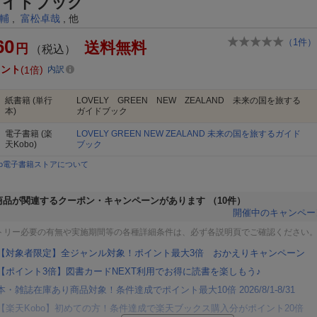
ガイドブック
輔
,
富松卓哉
, 他
60
（
1
件）
送料無料
円
（税込）
イント
1倍
内訳
紙書籍
(単行
LOVELY GREEN NEW ZEALAND 未来の国を旅する
本)
ガイドブック
電子書籍
(楽
LOVELY GREEN NEW ZEALAND 未来の国を旅するガイド
天Kobo)
ブック
bo電子書籍ストアについて
商品が関連するクーポン・キャンペーンがあります
（10件）
開催中のキャンペー
トリー必要の有無や実施期間等の各種詳細条件は、必ず各説明頁でご確認ください
【対象者限定】全ジャンル対象！ポイント最大3倍 おかえりキャンペーン
【ポイント3倍】図書カードNEXT利用でお得に読書を楽しもう♪
本・雑誌在庫あり商品対象！条件達成でポイント最大10倍 2026/8/1-8/31
【楽天Kobo】初めての方！条件達成で楽天ブックス購入分がポイント20倍