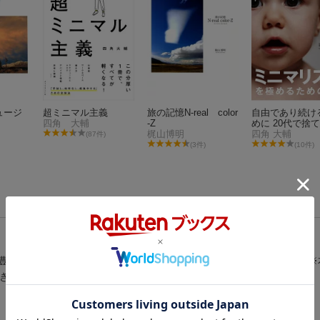
ュージ
超ミニマル主義
旅の記憶N-real color
自由であり続け
四角 大輔
-Z
めに 20代で捨
梶山博明
き50のこと 文
四角 大輔
(87件)
(3件)
(10件)
豊かさ、ハワイの大自然を持つハイブリット国を圧倒的熱量で案内。※本
引き継いで販売しています。