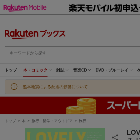
トップ
本・コミック
雑誌
音楽CD
DVD・ブルーレイ
熊本地震による配送の影響について
現
トップ
>
本
>
旅行・留学・アウトドア
>
旅行
在
地
LO