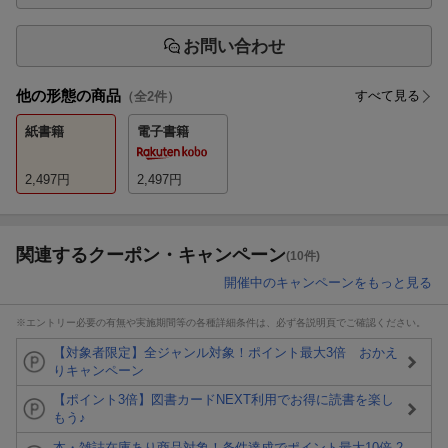
お問い合わせ
他の形態の商品
すべて見る
（全
2
件）
紙書籍
電子書籍
2,497
円
2,497
円
関連するクーポン・キャンペーン
(10件)
開催中のキャンペーンをもっと見る
※エントリー必要の有無や実施期間等の各種詳細条件は、必ず各説明頁でご確認ください。
【対象者限定】全ジャンル対象！ポイント最大3倍 おかえ
りキャンペーン
【ポイント3倍】図書カードNEXT利用でお得に読書を楽し
もう♪
本・雑誌在庫あり商品対象！条件達成でポイント最大10倍 2