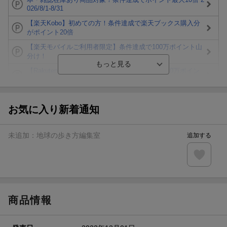
026/8/1-8/31
【楽天Kobo】初めての方！条件達成で楽天ブックス購入分
がポイント20倍
【楽天モバイルご利用者限定】条件達成で100万ポイント山
分け！
【Rakuten Fashion×楽天ブックス】条件達成で10万ポイン
ト山分け
【スタンプカード】楽天ポイントもらえる＆抽選で豪華景品
が当たる！
お気に入り新着通知
エントリー＆3,000円以上購入で無料データSIM（3GB/月プ
ラン）が当たる！
未追加：
地球の歩き方編集室
追加する
楽天モバイル紹介キャンペーンの拡散で300円OFFクーポン
進呈
条件達成で楽天限定・宝塚歌劇 宙組貸切公演ペアチケット
が当たる
商品情報