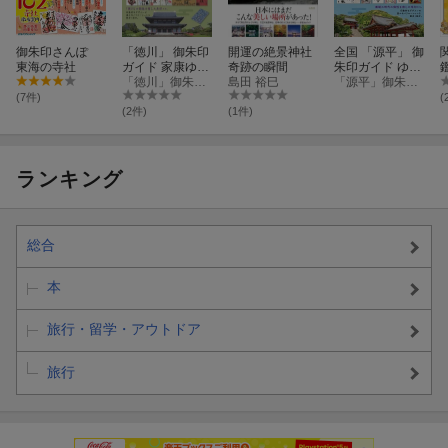
御朱印さんぽ
「徳川」 御朱印
開運の絶景神社
全国 「源平」 御
東海の寺社
ガイド 家康ゆか
奇跡の瞬間
朱印ガイド ゆか
りの地と人でめ
「徳川」御朱印ガイド編集室
島田 裕巳
りの地と人でめ
「源平」御朱印ガイド編集室
ぐる天下統一の
ぐる栄枯盛衰の
(7件)
(
足跡
足跡
(2件)
(1件)
ランキング
総合
本
旅行・留学・アウトドア
旅行