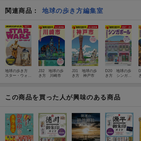
関連商品
：
地球の歩き方編集室
地球の歩き方
J32 地球の歩
J31 地球の歩
D20 地球の歩
スター・ウォー
き方 川崎市
き方 神戸市
き方 シンガポ
ズ
ール 2027〜20
28
2
この商品を買った人が興味のある商品