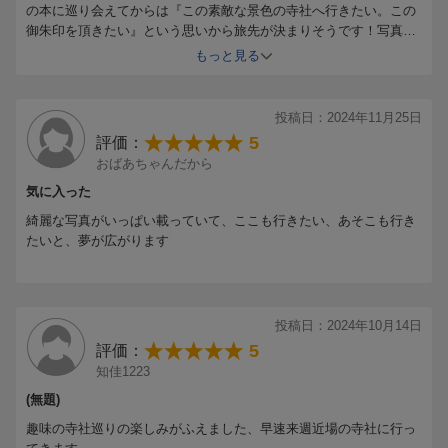
（兵庫）／ 吉水神社 （奈良）／ 熊野那智大社 （和歌山） ほか
の本に巡り会えてからは『この素敵な景色の寺社へ行きたい。この
御朱印を頂きたい』という思いから旅先が決まりそうです！写真集
●中国
のようで見てるだけでも楽しめます。
もっと見る
大神山神社 （鳥取）／ 太古谷稲成神社 （島根）／ 吉備津神社
A5サイズに一瞬小ささを感じましたが、このページ数だとしょうが
（岡山）／ 千光寺 （広島）／ 防府天満宮 （山口） ほか
ないですね。少しお高めではありますが、一生物と思えば納得で
す！
投稿日：2024年11月25日
●四国
5
評価：
剣山本宮宝蔵石神社 （徳島）／ 八栗寺 （香川）／ 石鎚神社 （愛
おばあちゃんだから
媛）／ 海津見神社 （高知） ほか
気に入った
綺麗な写真がいっぱい載っていて、ここも行きたい、あそこも行き
●九州・沖縄
たいと、夢が広がります
高良大社 （福岡）／ 祐徳稲荷神社 （佐賀）／ 寿福寺 （長崎）／
永尾剱神社 （熊本）／ 普光寺 （大分）／ 青島神社 （宮崎）／ 御
崎神社 （鹿児島）／ 波上宮 （沖縄） ほか
投稿日：2024年10月14日
●御朱印の基礎講座
5
評価：
御朱印の頂き方／神様プロフィール／釈迦の教えの基本 ほか
知佳1223
予告なく一部内容が変更される可能性もあります。予めご了承く
(無題)
ださい。
趣味の寺社巡りの楽しみがふえました、早速来週近場の寺社に行っ