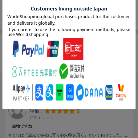
京） ほか
優先リスト３０／北海道・東北／関東・甲信越／北陸・東海／近
畿／中国／四国／九州・沖縄／知っておきたい御朱印＆寺社の基
●北海道・東北
礎知識
金比羅神社 （北海道）／ 蕪嶋神社 （青森）／ 毛越寺 （岩手）／
仙台大観音 （宮城）／ 御座石神社 （秋田）／ 出羽三山神社 （山
形）／ 土津神社 （福島） ほか
商品レビュー（7件）
●関東・甲信越
東蕗田天満社 （茨城）／ 古峯神社 （栃木）／ 浅間山観音堂 （群
5.00
総合評価：
馬）／ 八王寺 （埼玉）／ 日本寺 （千葉）／ 寶広寺 （東京）／
森戸神社 （神奈川）／ 金峯神社 （新潟）／ 無戸室浅間神社 （山
梨）／ 御嶽神社 （長野） ほか
ブックスのレビュー（6件）
●北陸・東海
1人
が次のレビューを参考になったと評価しています
高岡大仏 （富山）／ 石浦神社 （石川）／ 白山平泉寺 （福井）／
投稿日：2023年02月26日
慈恩禅寺 （岐阜）／ 来宮神社 （静岡）／ 荒熊神社 （愛知）／ 二
5
評価：
見興玉神社 （三重） ほか
＠Ｒｉｎｃｏ
●近畿
一生物ですね
白髭神社 （滋賀）／ 平等院 （京都）／ 勝尾寺 （大阪）／ 安國寺
今までは『旅先で寺社に寄り御朱印を頂く』というものでした。こ