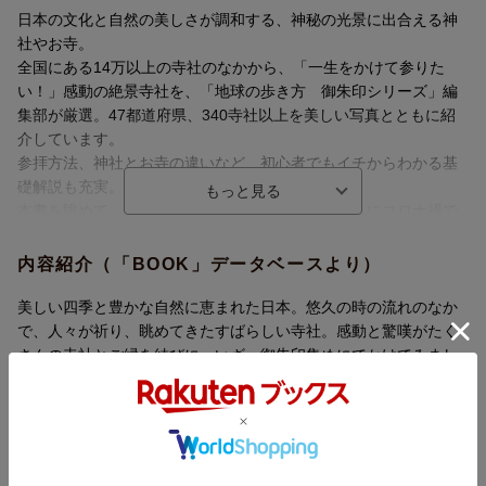
日本の文化と自然の美しさが調和する、神秘の光景に出合える神
社やお寺。
全国にある14万以上の寺社のなかから、「一生をかけて参りた
い！」感動の絶景寺社を、「地球の歩き方 御朱印シリーズ」編
集部が厳選。47都道府県、340寺社以上を美しい写真とともに紹
介しています。
参拝方法、神社とお寺の違いなど、初心者でもイチからわかる基
礎解説も充実。
本書を眺めて、旅に出れば、もっと楽しめる。さらにコロナ禍で
出かけられなくても幸せになれる……そんな新しい一冊をお届け
します。
内容紹介（「BOOK」データベースより）
本書には以下の内容が収録されています。
美しい四季と豊かな自然に恵まれた日本。悠久の時の流れのなか
で、人々が祈り、眺めてきたすばらしい寺社。感動と驚嘆がたく
【目次】
さんの寺社とご縁を結びに、いざ、御朱印集めにでかけてみまし
●巻頭特集
ょう！
「編集部が選んだ！ 一生に一度、絶対行くべき！ 全国の絶景
寺社 最優先リスト30」
目次（「BOOK」データベースより）
大洗磯前神社 （茨城）／ 白濱神社 （静岡）／ 小島神社 （長崎）
／ 小泉稲荷神社 （群馬）／ 櫻井神社 （福岡）／ 塩船観音寺 （東
編集部が選んだ！一生に一度絶対行くべき！全国の絶景寺社 最