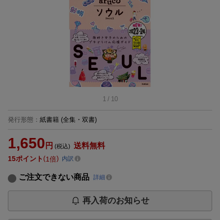
1
/
10
発行形態
：
紙書籍
(全集・双書)
1,650
円
送料無料
(税込)
15
ポイント
1倍
内訳
ご注文できない商品
詳細
再入荷のお知らせ