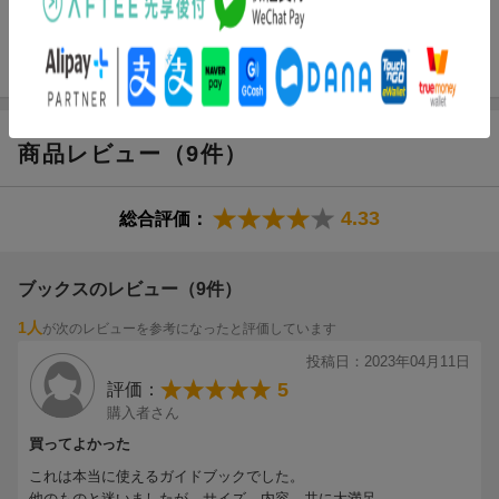
ッと凝縮された全部濃厚☆どこから歩いても歓喜の街案内／推し
が、特典対象期間を延長することはございません。何とぞご了承
・おいしい韓国グルメが食べ放題
は推せるときに！ヲタクゴコロ全開で楽しむエンタメガイド／ソ
ください。
・スタッフ溺愛「湯・飯・麺」ランキング?
ウルの基本情報をココでしっかり予習
ー当企画を予告なく中止させていただく場合がございます。
・コンビニのヒット商品スナック菓子＆キムパ
豚焼肉／韓牛／鶏メニュー／タコVSカニ
美人鍋／マッコリ＆韓国焼酎／ピンス／
屋台／スーパー／韓定食／デパ地下
商品レビュー（9件）
●ビューティー
4.33
総合評価：
・最旬☆韓国ビューティNews
・韓国コスメフラッグシップストア
・オリーブヤングのリアル店舗が熱い
ブックスのレビュー（9件）
骨筋マッサージ／スパ
1人
が次のレビューを参考になったと評価しています
●ショッピング
投稿日：2023年04月11日
・K-Fashionハンティングクルーズ
5
評価：
・天才クリエイター続出の韓国雑貨
購入者さん
・布団イブルとすてき食器
東大門／駅直結ショッピング
買ってよかった
これは本当に使えるガイドブックでした。
●おさんぽ
他のものと迷いましたが、サイズ、内容、共に大満足。