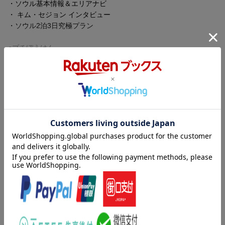
-楽天ブックス（PC・SP）
・ソウル基本情報＆エリアナビ
-iPhoneアプリ版楽天ブックス
・ キム・セジョン インタビュー
-Androidアプリ版楽天ブックス
・ソウル2泊3日究極プラン
※電子書籍（楽天kobo)はキャンペーンの対象外となります。
●プチぼうけん
■プレゼント内容
・待ちに待ったソウルでの推し活！ BTS の聖地巡礼
楽天ブックス限定特典：「地球の歩き方」 未公開イラストスマ
・ NCT が大好きなシズニに密着1dayリポート
ホ壁紙「ROME」のダウンロード特典
・週6で会えちゃう?歌番組観覧へ
・JIMINとお揃い&ハングルアクセ作りにチャレンジ
内容紹介（「BOOK」データベースより）
■特典画像の入手方法
・フォトジェニックな世界へようこそ
※特典画像のダウンロード方法については、ご注文時にご利用の
・下町っぽい韓屋が並ぶ益善洞をぐるぐる
ドラマロケ地にお揃いアイテム推し活ソウル旅！進化が止まら
メールアドレス宛へ、 ⇒商品出荷完了の翌日にメール送付
・2大カフェタウン 延南洞＆聖水洞
ぬ！最旬カフェタウン＆無限グルメにＴｒｙ．トレンドコスメの
※楽天ブックスよりご注文に関するメールが到着致しますので、
・韓国の香水をオーダーメイド
韓国限定ストア。旅好き女子のためのプチぼうけん応援ガイド。
迷惑メールなどの設定など充分にご注意ください。
・ 1食目に食べたい高コスパグルメ
※メール送付の日程は後ろ倒しになる場合がございます。
・韓服に着替えてお得に王宮散策
目次（「BOOK」データベースより）
・カカオ&LINE FRIENDSの新キャラに遭遇
■その他ご連絡
アイドル御用達メイクサロン／Nソウルタワーvs.ソウルスカイ
リアルな韓国 刺激的なソウルでプチぼうけん！／やっぱり本場
ーお客様都合によるキャンセルの場合は「特典対象外」
チムジルバン／ライトアップスポット／梨花洞壁画村
でないと！おいしすぎるソウルで韓国グルメを腹十分まで♪／キレ
ーご注文後「対象商品」が欠品や発売延期・中止などで発送でき
イ＆ハッピーが絶対に待ってるソウルビューティナビ／だから
ない場合は「特典対象外」
●グルメ
「迷わず買う！」がツウの鉄則ソウルショッピング／魅力がギュ
ーメンテナンスなどで、ご注文いただけない場合がございます
・最旬ビジュアルスイーツ