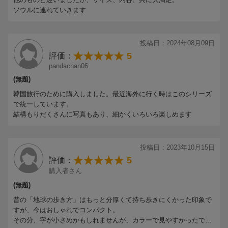
・ 弘大 をパワフルに遊び尽くそう
ソウルに連れていきます
・ 明洞 がフルスピードで再生中
・4 王宮＆廟巡りでタイムスリップ
・ソウルから1 時間！ 水原 を先取り
投稿日：2024年08月09日
漢南洞 〜 梨泰院 〜 経理団 ／ 南大門 ／
5
評価：
三清洞 ／ 仁寺洞 ／ 狎鴎亭洞 〜 清潭洞 ／ カロスキル
pandachan06
(無題)
●エンタメ
韓国旅行のために購入しました。最近海外に行く時はこのシリーズ
・大好きな韓国ドラマの世界へ没入
で統一しています。
・大興奮のコンサート& ミュージカル
結構もりだくさんに写真もあり、細かくいろいろ楽しめます
・韓国4 大芸能事務所HOPPING
・推しの行きつけで大好物をシェア
・家族経営のカフェに潜入リサーチ
投稿日：2023年10月15日
5
評価：
●基本情報
購入者さん
おすすめ旅グッズ／韓国入出国かんたんナビ
(無題)
ソウル市内の移動手段／旅の便利帳ほか
昔の「地球の歩き方」はもっと分厚くて持ち歩きにくかった印象で
すが、今はおしゃれでコンパクト。
その分、字が小さめかもしれませんが、カラーで見やすかったで