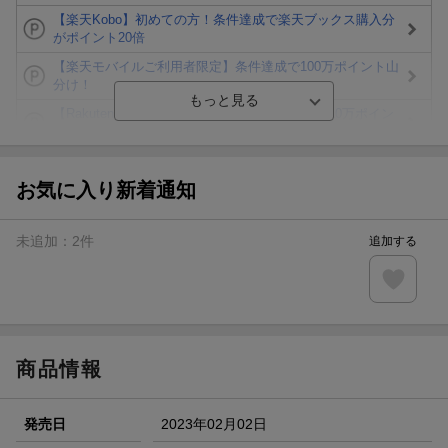
【楽天Kobo】初めての方！条件達成で楽天ブックス購入分
がポイント20倍
【楽天モバイルご利用者限定】条件達成で100万ポイント山
分け！
【Rakuten Fashion×楽天ブックス】条件達成で10万ポイン
ト山分け
【スタンプカード】楽天ポイントもらえる＆抽選で豪華景品
が当たる！
お気に入り新着通知
エントリー＆3,000円以上購入で無料データSIM（3GB/月プ
ラン）が当たる！
未追加：
2
件
追加する
楽天モバイル紹介キャンペーンの拡散で300円OFFクーポン
進呈
条件達成で楽天限定・宝塚歌劇 宙組貸切公演ペアチケット
が当たる
商品情報
発売日
2023年02月02日