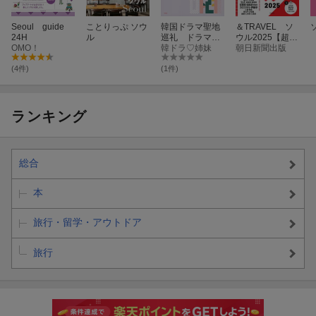
Seoul guide
ことりっぷ ソウ
韓国ドラマ聖地
＆TRAVEL ソ
24H
ル
巡礼 ドラマで
ウル2025【超ハ
OMO！
見たあの名所を
韓ドラ♡姉妹
ンディ版】
朝日新聞出版
巡る
(4件)
(1件)
ランキング
総合
本
旅行・留学・アウトドア
旅行