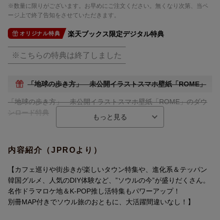
※数量に限りがございます。お早めにご注文ください。無くなり次第、当ペ
ージ上で終了告知をさせていただきます。
楽天ブックス限定デジタル特典
オリジナル特典
※こちらの特典は終了しました
「地球の歩き方」 未公開イラストスマホ壁紙「ROME」
「地球の歩き方」 未公開イラストスマホ壁紙「ROME」のダウ
ンロード特典
■特典対象期間
2023年12月26日（火）11：59までにご購入いただいたお客様に
内容紹介（JPROより）
特典を配信致します。
【カフェ巡りや街歩きが楽しいタウン特集や、進化系＆テッパン
■特典対象
韓国グルメ、人気のDIY体験など、”ソウルの今”が盛りだくさん。
対象期間中に楽天ブックスにてご購入(ご注文完了)された方
名作ドラマロケ地＆K-POP推し活特集もパワーアップ！
別冊MAP付きでソウル旅のおともに、大活躍間違いなし！】
■キャンペーン対象サービス