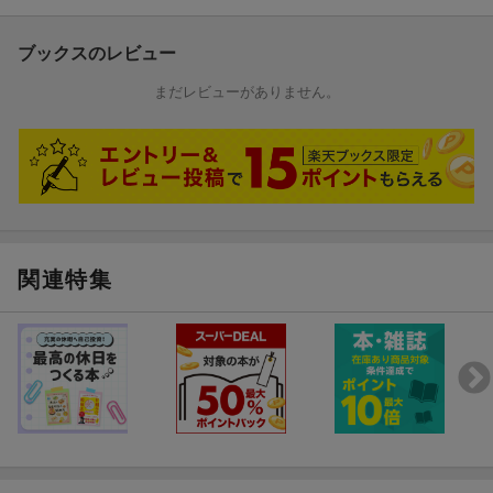
ハワイ島 、 マウイ島 、 カウアイ島 、 モロカイ島 、 ラナイ島 の
基本オリエンテーション
ブックスのレビュー
■旅の準備と技術
まだレビューがありません。
出入国情報や、治安、交通情報など
■スペシャルコラム
サーフィン 、 ウクレレ 、 ハワイアンドレス 、 ハワイアンキルト
、 ローカルスイーツ 、 ワイキキ史跡巡りなど
■別冊マップ
オアフ島 ／エリア別／ワイキキ・ホノルル詳細分割図
関連特集
ワイキキトロリー の乗り方と路線図
※予告なく一部内容が変更される可能性もあります。予めご了承
ください。