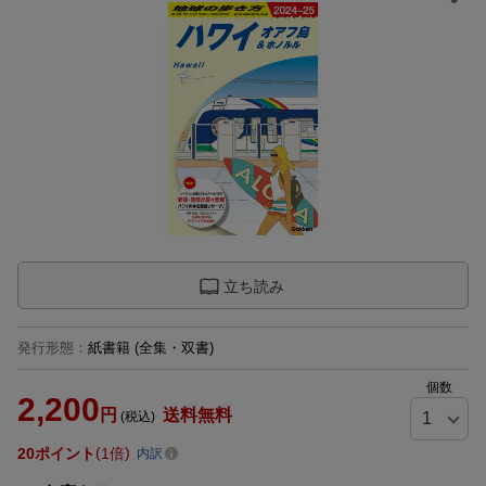
立ち読み
発行形態
：
紙書籍
(全集・双書)
個数
2,200
円
送料無料
(税込)
20
ポイント
1倍
内訳