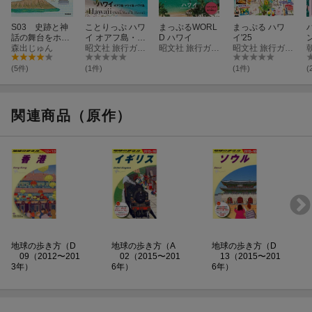
S03 史跡と神
ことりっぷ ハワ
まっぷるWORL
まっぷる ハワ
話の舞台をホロ
イ オアフ島・マ
D ハワイ
イ'25
ホロ！ ハワイ
森出じゅん
ウイ島・ハワイ
昭文社 旅行ガイドブック 編集部
昭文社 旅行ガイドブック 編集部
昭文社 旅行ガイドブック 編集部
カルチャーさん
島
ぽ
(5件)
(1件)
(1件)
(
関連商品（原作）
地球の歩き方（D
地球の歩き方（A
地球の歩き方（D
09（2012〜201
02（2015〜201
13（2015〜201
3年）
6年）
6年）