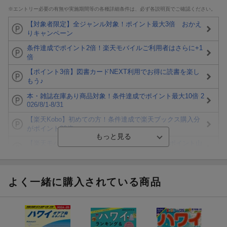
※エントリー必要の有無や実施期間等の各種詳細条件は、必ず各説明頁でご確認ください。
【対象者限定】全ジャンル対象！ポイント最大3倍 おかえ
りキャンペーン
条件達成でポイント2倍！楽天モバイルご利用者はさらに+1
倍
【ポイント3倍】図書カードNEXT利用でお得に読書を楽し
もう♪
本・雑誌在庫あり商品対象！条件達成でポイント最大10倍 2
026/8/1-8/31
【楽天Kobo】初めての方！条件達成で楽天ブックス購入分
がポイント20倍
【楽天モバイルご利用者限定】条件達成で100万ポイント山
分け！
【Rakuten Fashion×楽天ブックス】条件達成で10万ポイン
ト山分け
よく一緒に購入されている商品
【スタンプカード】楽天ポイントもらえる＆抽選で豪華景品
が当たる！
エントリー＆3,000円以上購入で無料データSIM（3GB/月プ
ラン）が当たる！