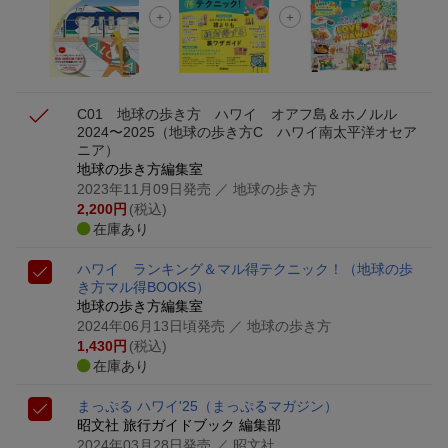
楽天モバイル紹介キャンペーンの拡散で300円OFFクーポン
進呈
C01 地球の歩き方 ハワイ オアフ島＆ホノルル
2024〜2025
（地球の歩き方C ハワイ南太平洋オセア
ニア）
地球の歩き方編集室
2023年11月09日発売
／ 地球の歩き方
2,200
円
(税込)
在庫あり
ハワイ ランキング＆マル得テクニック！
（地球の歩
き方マル得BOOKS）
地球の歩き方編集室
2024年06月13日頃発売
／ 地球の歩き方
1,430
円
(税込)
在庫あり
まっぷる ハワイ'25
（まっぷるマガジン）
昭文社 旅行ガイドブック 編集部
2024年03月28日発売
／ 昭文社