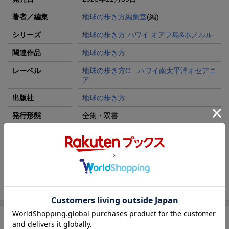
著者／編集
地球の歩き方編集室
(編)
シリーズ
地球の歩き方 ハワイ オアフ島&ホノルル
関連作品
地球の歩き方
レーベル
地球の歩き方C ハワイ南太平洋オセアニ
ア
出版社
地球の歩き方
発行形態
全集・双書
ページ数
564p
ISBN
9784058020845
旧版
C01 地球の歩き方 ハワイ1 オアフ島
＆ホノルル 2023〜2024
商品説明