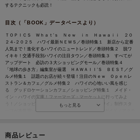
羅。
するテクニックも必読！
■脱ワイキキ ！アクセス別ハワイの注目タウン
目次（「BOOK」データベースより）
ワード＆カカアコ ／ サウスキング ／ ハレイワ ／ カイルア
ＴＯＰＩＣＳ Ｗｈａｔ’ｓ Ｎｅｗ ｉｎ Ｈａｗａｉｉ ２０
■地球の歩き方的“HAWAII’S BEST”
２４-２０２５ ハワイ最新ＮＥＷＳ／巻頭特集１ 新店から定番
編集部が自信をもって推薦する、ローカルグルメやおみやげ、ビ
人気まで！進化するハワイのニュートレンド／巻頭特集２ 脱ワ
ーチを紹介します。
イキキ！交通手段別ハワイの注目タウン／巻頭特集３ すべてが
ボウル ／ パンケーキ ／ クッキー ／ ビーチ など
アップデート 必訪の３大ショッピングモール／巻頭特集４
「地球の歩き方」編集室が厳選 ＨＡＷＡＩＩ’Ｓ ＢＥＳＴ／グ
■エリアガイド&見どころ、オアフ島各地域の詳細
ルメ特集１ 話題のお店が続々登場！注目のＮｅｗ Ｏｐｅｎレ
■ オプショナルツアー & アクティビティ
ストラン＆カフェ／グルメ特集２ ハワイの心地いい風を感じ
■ グルメ
る グッドロケーションカフェ／ショッピング特集１ メイド・
■ ショッピング
イン・ハワイの宝庫！ファーマーズ・マーケットに行ってみよ
■ ホテル
う！／ショッピング特集２ 「地球の歩き方 ハワイ」制作スタ
■ ハワイ諸島概略
ッフが本気買い！これが私の“推しみやげ”／エリアガイド／アクテ
地理・地勢、気候、ピープル、言葉、政治、経済、社会、歴史、
ィビティ／グルメ／ショッピング／ビューティ／ステイ／ハワイ
日本人とハワイなど
諸島概略／ネイバーアイランド／旅の準備と技術
商品レビュー
■ ネイバーアイランド