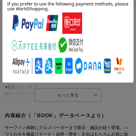
内容紹介（JPROより）
日本一のページ数（564ページ）と圧倒的な情報量で長年支持され
る「地球の歩き方」の最新ハワイ版が登場！ 巻頭特集では話題
の「スカイライン」で行く西オアフや、円安でもとことん楽しむ
滞在テク、ニューオープンのスーパーやバーなど、オアフ島の気
になる最新情報が凝縮。また旅行前に予習しておくとハワイをグ
ッと身近に感じる歴史や文化もしっかり網羅しています。
※今回の2024〜2025年版には以下の内容が収録されています。
■最新トピックス
■キーワードで早わかり！Hawaii A to Z
■旅の持ち物をチェック！
■おすすめモデルプラン
内容紹介（「BOOK」データベースより）
■進化するハワイのニュートレンドはこれだ
ワイカイ徹底解剖から、ハッピーアワーなどの高コスパグルメ、
サーフィン体験にグルメバーガーまで新店・施設が続々登場。ハ
サステナブルなハワイみやげなど今知っておきたい最新情報を網
ワイの今を徹底リサーチ！自然・歴史・文化はもちろんお得に旅