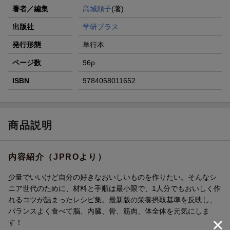
著者／編集
高城順子
(著)
出版社
学研プラス
発行形態
単行本
ページ数
96p
ISBN
9784058011652
商品説明
内容紹介（JPROより）
少量でいいけど自分の好きなおいしいものを作りたい。そんなシ
ニア世代のために、材料と手順は最小限で、1人分でもおいしく作
れるコツが詰まったレシピ集。最新版の栄養摂取基準を反映し、
バランスよく食べて脳、内臓、骨、筋肉、体全体を元気にしま
す！