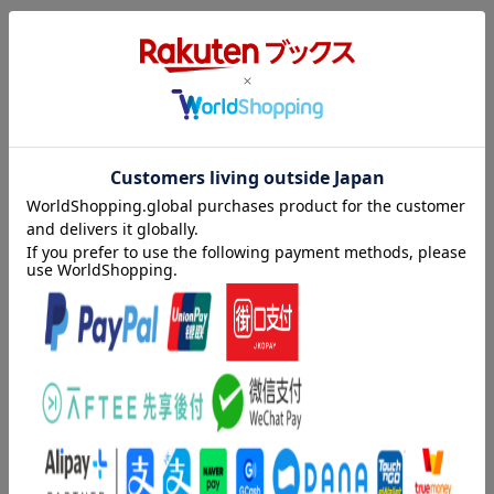
内容紹介（「BOOK」データベースより）
手順は３つ！おいしいから何度も作りたくなる。今日から使え
る、献立早見表付き。
目次（「BOOK」データベースより）
１章 “元気に長生き”には不可欠 食べやすい肉おかず／２章 Ｄ
ＨＡ、ＥＰＡで脳を健康に！手軽に作れる魚おかず／３章 ビタ
ミン、食物繊維たっぷり いつもの野菜でおかずいろいろ／４
章 大豆パワーで生活習慣病予防 豆腐・厚揚げ・大豆おかず／
５章 低カロリーでミネラル、食物繊維豊富 きのこ・海藻おか
ず／６章 もう一品欲しいときに 役立つ常備菜
著者情報（「BOOK」データベースより）
〓城順子（タカギジュンコ）
料理研究家栄養士。女子栄養短期大学食物栄養科卒。和・洋・中