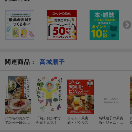
関連商品
：
高城順子
いつものおかず
「旬」おかずで
ジャム・果実
高城順子の果実
で塩分一日6g献
今日も元気！
酒・ピクルス
酒・ジャム・ピ
立
クルス