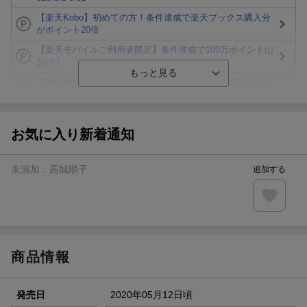
【楽天Kobo】初めての方！条件達成で楽天ブックス購入分
がポイント20倍
【楽天モバイルご利用者限定】条件達成で100万ポイント山
分け！
【Rakuten Fashion×楽天ブックス】条件達成で10万ポイン
ト山分け
【スタンプカード】楽天ポイントもらえる＆抽選で豪華景品
が当たる！
お気に入り新着通知
エントリー＆3,000円以上購入で無料データSIM（3GB/月プ
ラン）が当たる！
未追加：
高城順子
追加する
楽天モバイル紹介キャンペーンの拡散で300円OFFクーポン
進呈
条件達成で楽天限定・宝塚歌劇 宙組貸切公演ペアチケット
が当たる
商品情報
発売日
2020年05月12日頃