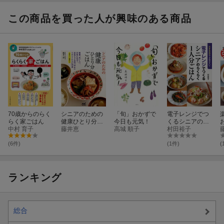
この商品を買った人が興味のある商品
70歳からのらく
シニアのための
「旬」おかずで
電子レンジでつ
らく家ごはん
健康ひとり分ご
今日も元気！
くるシニアのら
中村 育子
はん
藤井恵
高城 順子
くらく1人分ご
村田裕子
はん
(6件)
(1件)
(
ランキング
総合