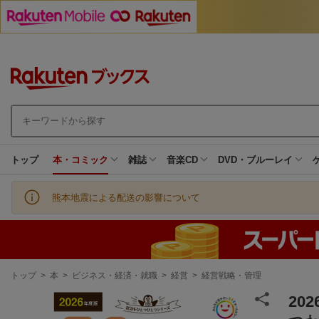
トップ
本・コミック
雑誌
音楽CD
DVD・ブルーレイ
熊本地震による配送の影響について
現
トップ
>
本
>
ビジネス・経済・就職
>
経営
>
経営戦略・管理
在
地
20