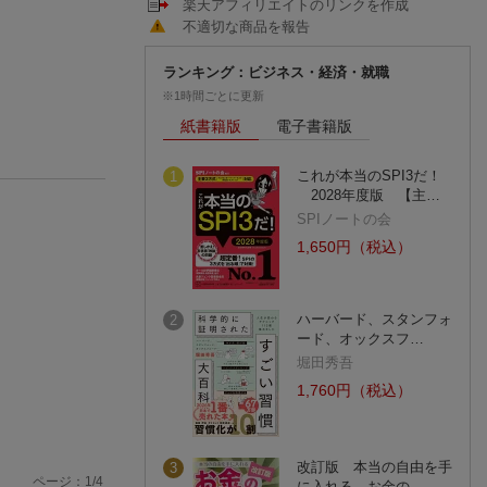
楽天アフィリエイトのリンクを作成
不適切な商品を報告
ランキング：ビジネス・経済・就職
※1時間ごとに更新
紙書籍版
電子書籍版
これが本当のSPI3だ！
1
2028年度版 【主…
SPIノートの会
1,650円（税込）
ハーバード、スタンフォ
2
ード、オックスフ…
堀田秀吾
1,760円（税込）
改訂版 本当の自由を手
3
ページ：
1
/
4
に入れる お金の…