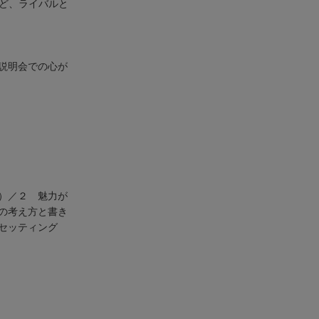
など、ライバルと
説明会での心が
）／２ 魅力が
の考え方と書き
のセッティング