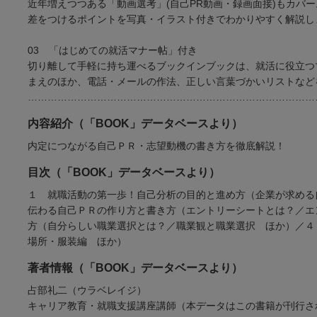
近年増えつつある「動画選考」(自己PR動画・録画面接)もカバ
差をつけるポイントを写真・イラスト付きでわかりやすく解説し
03 「はじめての就活マナー帖」付き
切り離して手軽に持ち運べるブックインブックは、就活に役立つ
まえのほか、電話・メールの作法、正しい言葉づかいリストなど
……………………………………………………………………………
内容紹介（「BOOK」データベースより）
内定につながる自己ＰＲ・志望動機の書き方を徹底解説！
目次（「BOOK」データベースより）
１ 就職活動の第一歩！自己分析の目的と進め方（企業が求める
伝わる自己ＰＲの作り方と書き方（エントリーシートとは？／エ
方（自分らしい職業選択とは？／職業観と職業選択 ほか）／
場所・服装編 ほか）
著者情報（「BOOK」データベースより）
占部礼二（ウラベレイジ）
キャリア教育・就職支援講座講師（本データはこの書籍が刊行さ