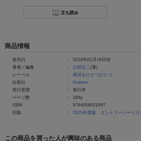
立ち読み
商品情報
発売日
：
2024年01月18日頃
著者／編集
：
占部礼二
(著)
レーベル
：
就活をひとつひとつ
出版社
：
Gakken
発行形態
：
単行本
ページ数
：
184p
ISBN
：
9784058021897
旧版
：
2025年度版 エントリーシート
この商品を買った人が興味のある商品