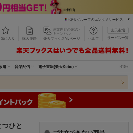
楽天グループのエンタメサービス
本/ゲーム/CD/DVD
注文内容の確認・
楽天市場
キャンセル
楽天ブックス
サービス一覧
お気に入り
購入履歴
楽天ブックスMyページ
ヘルプ
電子書籍
楽天Kobo
雑誌読み放題
楽天マガジン
放題
音楽配信
電子書籍(楽天Kobo)
R18+
音楽配信
楽天ミュージック
動画配信
楽天TV
動画配信ガイド
Rakuten PLAY
無料テレビ
Rチャンネル
とつひと
チケット
ご注文できない商品