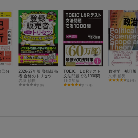
自己分
2026-27年版 登録販売
TOEIC L＆Rテスト
政治学 補訂版
者 合格のトリセツ テ
文法問題でる1000問
久米 郁男
キスト&一問一答問題
岩堀 禎廣
TEX加藤
(13件)
(1件)
(132件)