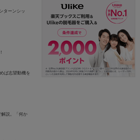
インターンシッ
！
読めば志望動機を
で解説。「何か