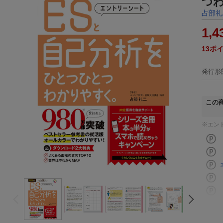
つ
占部礼
1,4
13
ポ
発行形
この
※エン