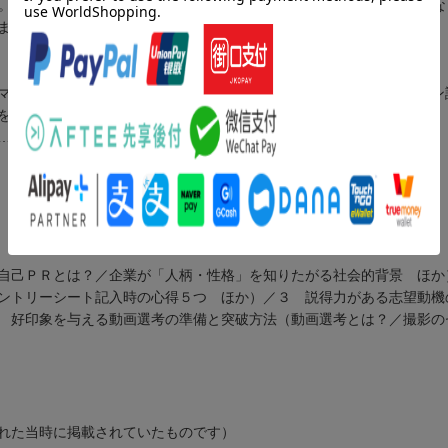
ー。撮影場所や服装、撮影機材の選び方、動画ならではの印象アップ術
ます。
マナーをひとまとめに。会社訪問時の身だしなみやルール、オンライン
を掲載。
……
自己ＰＲとは？／企業が「人柄・性格」を知りたがる社会的背景 ほか
ントリーシート記入時の心得５つ ほか）／３ 説得力がある志望動機
４ 好印象を与える動画選考の準備と突破方法（動画選考とは？／撮影
れた当時に掲載されていたものです）