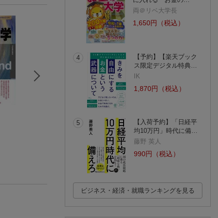
両＠リベ大学長
1,650円（税込）
【予約】【楽天ブック
4
ス限定デジタル特典…
IK
1,870円（税込）
民法4債権各論 判例3
NEW こどものスケー
民法6 事務管理
0！
ル・アルペジオ
当利得・不法行為
【入荷予約】「日経平
5
中原 太郎
根津 栄子
山本 敬三
均10万円」時代に備…
(2件)
(2件)
(1件)
藤野 英人
990円（税込）
ビジネス・経済・就職ランキングを見る