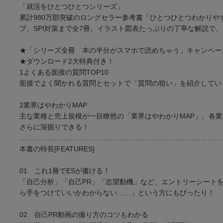
「就活をひとつひとつシリーズ」
累計980万部突破のロングセラー参考書「ひとつひとつわかりや
プ、SPI対策まで全7冊。イラスト図表たっぷりの丁寧な解説で
★「シリーズ全冊 本の半分がスマホで読めちゃう」キャンペー
★ダウンロード2大特典付き！
1よくある面接の質問TOP10
面接でよく聞かれる質問とセットで「質問の狙い」を紹介してい
2業界はやわかりMAP
主な業種と売上規模が一目瞭然の「業界はやわかりMAP」。各
さらに深掘りできる！
……………………………………………………………………………
本書の特長[FEATURES]
01 これ1冊でESが書ける！
「自己分析」「自己PR」「志望動機」など、エントリーシートを
ら手をつけていいかわからない……」という方にもぴったり！
02 自己PR動画の撮り方のコツもわかる