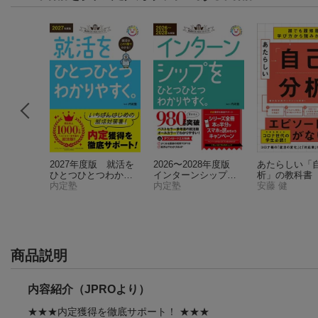
〔第5
2027年度版 就活を
2026〜2028年度版
あたらしい「
ひとつひとつわかり
インターンシップを
析」の教科書
やすく。
内定塾
ひとつひとつわかり
内定塾
安藤 健
やすく。
商品説明
内容紹介（JPROより）
★★★内定獲得を徹底サポート！ ★★★