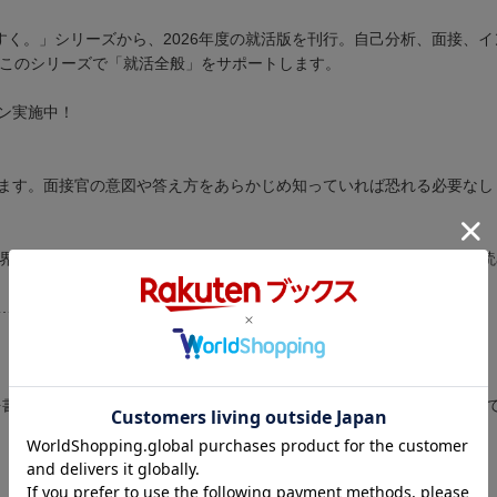
すく。」シリーズから、2026年度の就活版を刊行。自己分析、面接、
、このシリーズで「就活全般」をサポートします。
ン実施中！
ます。面接官の意図や答え方をあらかじめ知っていれば恐れる必要なし
業界の概要や職種、適性・スキルをわかりやすくまとめました。これを
……
書き上げるまでの工程を約50のLESSONに分けて、スモールステップ