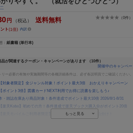
わかりやすく。 （就活をひとつひとつ）
二
30
（
0
件）
送料無料
円
（税込）
イント
1倍
内訳
態
：
紙書籍
(単行本)
商品が関連するクーポン・キャンペーンがあります
（10件）
開催中のキャンペー
トリー必要の有無や実施期間等の各種詳細条件は、必ず各説明頁でご確認ください
【対象者限定】全ジャンル対象！ポイント最大3倍 おかえりキャンペーン
【ポイント3倍】図書カードNEXT利用でお得に読書を楽しもう♪
本・雑誌在庫あり商品対象！条件達成でポイント最大10倍 2026/8/1-8/31
【楽天Kobo】初めての方！条件達成で楽天ブックス購入分がポイント20倍
【楽天モバイルご利用者限定】条件達成で100万ポイント山分け！
【Rakuten Fashion×楽天ブックス】条件達成で10万ポイント山分け
【スタンプカード】楽天ポイントもらえる＆抽選で豪華景品が当たる！