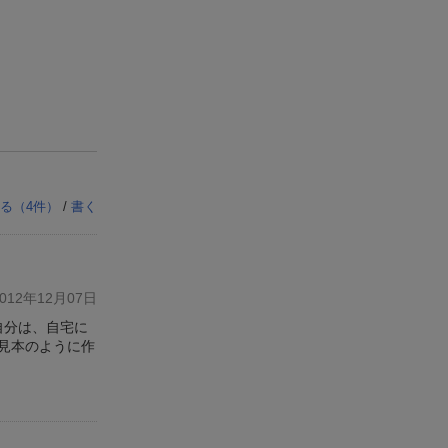
る（
4
件）
/
書く
12年12月07日
自分は、自宅に
見本のように作