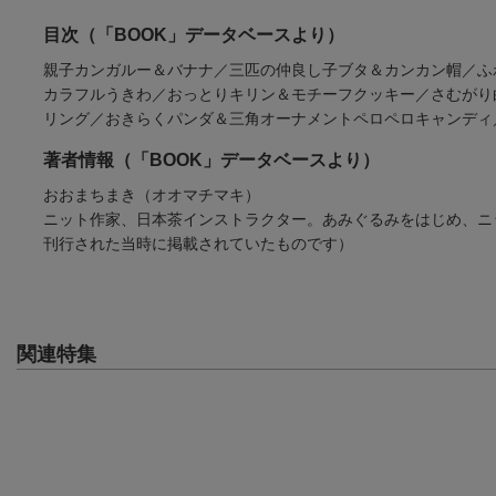
日本あみぐるみ協会
（うた）
根本 さおり
(19件)
目次（「BOOK」データベースより）
(3件)
親子カンガルー＆バナナ／三匹の仲良し子ブタ＆カンカン帽／ふ
カラフルうきわ／おっとりキリン＆モチーフクッキー／さむがり
リング／おきらくパンダ＆三角オーナメントペロペロキャンディ
著者情報（「BOOK」データベースより）
おおまちまき（オオマチマキ）
ニット作家、日本茶インストラクター。あみぐるみをはじめ、ニ
刊行された当時に掲載されていたものです）
関連特集