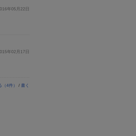
16年05月22日
15年02月17日
る（
4
件）
/
書く