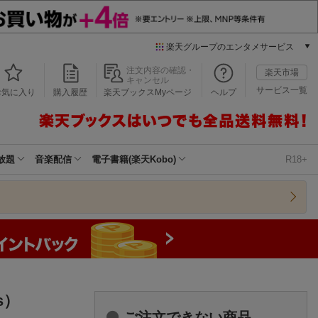
楽天グループのエンタメサービス
本/ゲーム/CD/DVD
注文内容の確認・
楽天市場
キャンセル
楽天ブックス
サービス一覧
お気に入り
購入履歴
楽天ブックスMyページ
ヘルプ
電子書籍
楽天Kobo
雑誌読み放題
楽天マガジン
放題
音楽配信
電子書籍(楽天Kobo)
R18+
音楽配信
楽天ミュージック
動画配信
楽天TV
動画配信ガイド
Rakuten PLAY
無料テレビ
Rチャンネル
s）
チケット
ご注文できない商品