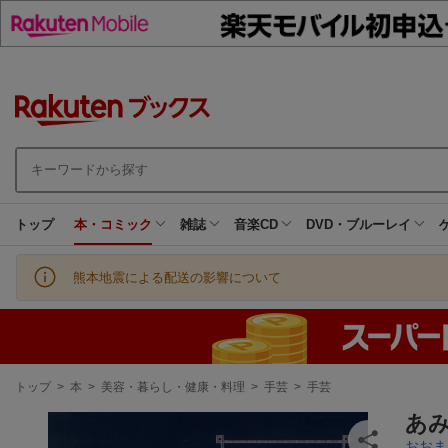
トップ
本・コミック
雑誌
音楽CD
DVD・ブルーレイ
熊本地震による配送の影響について
現
トップ
>
本
>
美容・暮らし・健康・料理
>
手芸
>
手芸
在
地
あみ
おおま