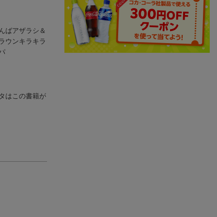
んばアザラシ＆
ラウンキラキラ
パ
タはこの書籍が