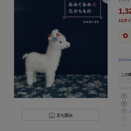
1,3
12
ポ
楽天Ko
この
※エン
立ち読み