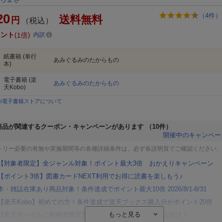
20
（
4
件）
送料無料
円
（税込）
イント
1倍
内訳
紙書籍
(単行
あみぐるみのたからもの
本)
電子書籍
(楽
あみぐるみのたからもの
天Kobo)
bo電子書籍ストアについて
商品が関連するクーポン・キャンペーンがあります
（10件）
開催中のキャンペー
トリー必要の有無や実施期間等の各種詳細条件は、必ず各説明頁でご確認ください
【対象者限定】全ジャンル対象！ポイント最大3倍 おかえりキャンペーン
【ポイント3倍】図書カードNEXT利用でお得に読書を楽しもう♪
本・雑誌在庫あり商品対象！条件達成でポイント最大10倍 2026/8/1-8/31
【楽天Kobo】初めての方！条件達成で楽天ブックス購入分がポイント20倍
【楽天モバイルご利用者限定】条件達成で100万ポイント山分け！