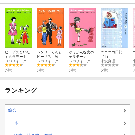
ビーザスといた
ヘンリーくんと
ゆうかんな女の
ニコニコ日記
ずらラモーナ
ビーザス 改訂
子ラモーナ 改
（1）
改訂新版
ベバリイ・クリアリー
新版
ベバリイ・クリアリー
訂新版
ベバリイ・クリアリー
小沢真理
(5件)
(3件)
(3件)
(2件)
(
ランキング
総合
本