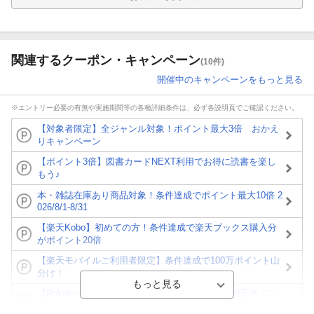
関連するクーポン・キャンペーン
(10件)
開催中のキャンペーンをもっと見る
※エントリー必要の有無や実施期間等の各種詳細条件は、必ず各説明頁でご確認ください。
【対象者限定】全ジャンル対象！ポイント最大3倍 おかえ
りキャンペーン
【ポイント3倍】図書カードNEXT利用でお得に読書を楽し
もう♪
本・雑誌在庫あり商品対象！条件達成でポイント最大10倍 2
026/8/1-8/31
【楽天Kobo】初めての方！条件達成で楽天ブックス購入分
がポイント20倍
【楽天モバイルご利用者限定】条件達成で100万ポイント山
分け！
【Rakuten Fashion×楽天ブックス】条件達成で10万ポイン
ト山分け