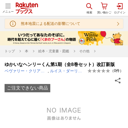
メニュー
熊本地震による配送の影響について
トップ
本
絵本・児童書・図鑑
その他
ゆかいなヘンリーくん第1期（全8巻セット）改訂新版
ベヴァリー・クリアリー
,
ルイス・ダーリング
（
0
件）
ご注文できない商品