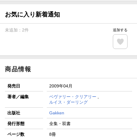
【スタンプカード】楽天ポイントもらえる＆抽選で豪華景品
が当たる！
お気に入り新着通知
エントリー＆3,000円以上購入で無料データSIM（3GB/月プ
ラン）が当たる！
未追加：
2
件
追加する
楽天モバイル紹介キャンペーンの拡散で300円OFFクーポン
進呈
条件達成で楽天限定・宝塚歌劇 宙組貸切公演ペアチケット
が当たる
商品情報
発売日
2009年04月
著者／編集
ベヴァリー・クリアリー
,
ルイス・ダーリング
出版社
Gakken
発行形態
全集・双書
ページ数
8冊