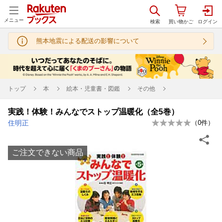
メニュー
熊本地震による配送の影響について
トップ
本
絵本・児童書・図鑑
その他
実践！体験！みんなでストップ温暖化（全5巻）
住明正
（
0
件）
ご注文できない商品