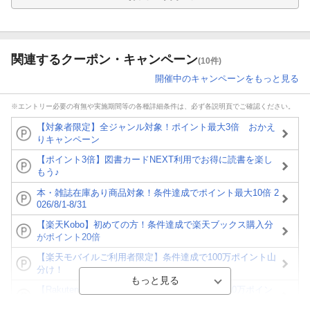
関連するクーポン・キャンペーン
(10件)
開催中のキャンペーンをもっと見る
※エントリー必要の有無や実施期間等の各種詳細条件は、必ず各説明頁でご確認ください。
【対象者限定】全ジャンル対象！ポイント最大3倍 おかえ
りキャンペーン
【ポイント3倍】図書カードNEXT利用でお得に読書を楽し
もう♪
本・雑誌在庫あり商品対象！条件達成でポイント最大10倍 2
026/8/1-8/31
【楽天Kobo】初めての方！条件達成で楽天ブックス購入分
がポイント20倍
【楽天モバイルご利用者限定】条件達成で100万ポイント山
分け！
【Rakuten Fashion×楽天ブックス】条件達成で10万ポイン
ト山分け