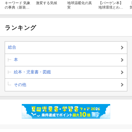
キーワード 気象
激変する気候
地球温暖化の真
【バーゲン本】
の事典（新装
実
地球環境とわた
版）
したちの暮らし
ー環境問題って
どんなこと？
ランキング
総合
本
絵本・児童書・図鑑
その他