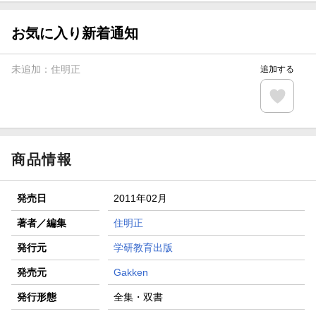
【スタンプカード】楽天ポイントもらえる＆抽選で豪華景品
が当たる！
お気に入り新着通知
楽天モバイル紹介キャンペーンの拡散で300円OFFクーポン
進呈
未追加：
住明正
追加する
条件達成で楽天限定・宝塚歌劇 宙組貸切公演ペアチケット
が当たる
エントリー＆条件達成で『鬼滅の刃』オリジナルきんちゃく
袋が当たる！
商品情報
発売日
2011年02月
著者／編集
住明正
発行元
学研教育出版
発売元
Gakken
発行形態
全集・双書