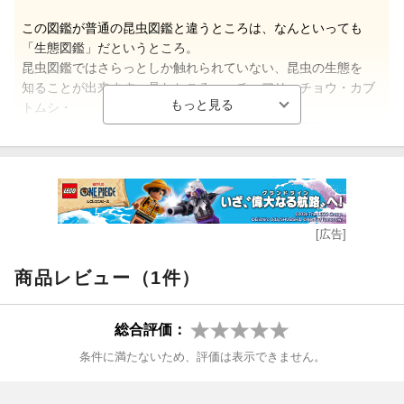
この図鑑が普通の昆虫図鑑と違うところは、なんといっても
「生態図鑑」だというところ。
昆虫図鑑ではさらっとしか触れられていない、昆虫の生態を
知ることが出来ます。見たところ、ハチ・アリ・チョウ・カブ
トムシ・
バッタ・カマキリ・トンボなどといった、比較的身近な生き物
を
ピックアップして掲載しているため、実際に公園で見つけてき
て、
この図鑑を見ながら観察なんてことも可能なのが良いですね。
[広告]
全部が写真でというわけにはいかなかったようで、リアルな
イラストと併せて構成されていますが、写真・イラストの
商品レビュー（1件）
量が多く、子供でも楽しめます。
ただ、難しい説明や専門用語を要するためか、文章を読むのは
総合評価：
かなり大変です。必要な箇所だけ拾い読みして読んでます。
条件に満たないため、評価は表示できません。
でも、普通の図鑑では知り得ないことを知ることが出来、
購入して良かったと思います。子供の自由研究にも役立ちそう