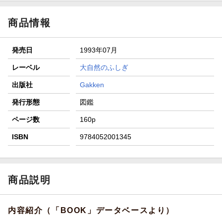
【スタンプカード】楽天ポイントもらえる＆抽選で豪華景品
が当たる！
商品情報
エントリー＆3,000円以上購入で無料データSIM（3GB/月プ
ラン）が当たる！
発売日
1993年07月
楽天モバイル紹介キャンペーンの拡散で300円OFFクーポン
進呈
レーベル
大自然のふしぎ
条件達成で楽天限定・宝塚歌劇 宙組貸切公演ペアチケット
出版社
Gakken
が当たる
発行形態
図鑑
ページ数
160p
ISBN
9784052001345
商品説明
内容紹介（「BOOK」データベースより）