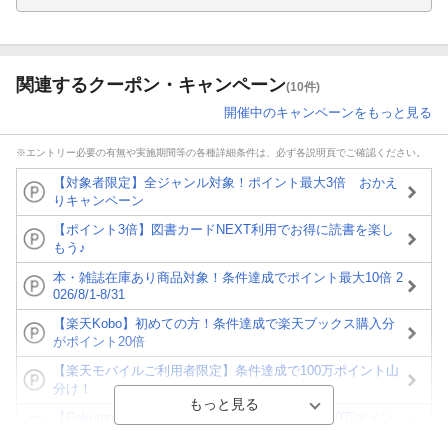
関連するクーポン・キャンペーン
(10件)
開催中のキャンペーンをもっと見る
※エントリー必要の有無や実施期間等の各種詳細条件は、必ず各説明頁でご確認ください。
【対象者限定】全ジャンル対象！ポイント最大3倍 おかえ
りキャンペーン
【ポイント3倍】図書カードNEXT利用でお得に読書を楽し
もう♪
本・雑誌在庫あり商品対象！条件達成でポイント最大10倍 2
026/8/1-8/31
【楽天Kobo】初めての方！条件達成で楽天ブックス購入分
がポイント20倍
【楽天モバイルご利用者限定】条件達成で100万ポイント山
分け！
【Rakuten Fashion×楽天ブックス】条件達成で10万ポイン
ト山分け