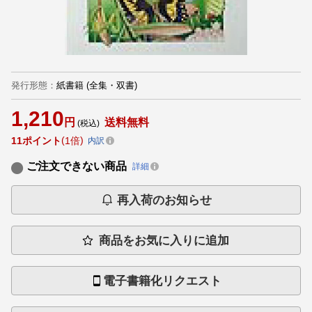
発行形態
：
紙書籍
(全集・双書)
1,210
円
送料無料
(税込)
11
ポイント
1倍
内訳
ご注文できない商品
詳細
再入荷のお知らせ
商品をお気に入りに追加
電子書籍化リクエスト