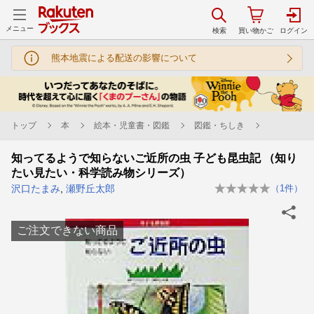
メニュー
熊本地震による配送の影響について
トップ
本
絵本・児童書・図鑑
図鑑・ちしき
知ってるようで知らないご近所の虫 子ども昆虫記 （知り
たい見たい・科学読み物シリーズ）
沢口たまみ
,
瀬野丘太郎
（
1
件）
ご注文できない商品