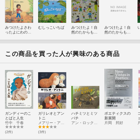
みつけたよさわ
むしっこいちば
みつけたよ！自
みつけたよ！自
ったよにわのむ
然のたからもの
然のたからも
し
（3巻セット）
の 第1巻 か
がくのとも版
この商品を買った人が興味のある商品
ガンディーのこ
ガリレオとアン
ハチミツとミツ
ポエティクスの
とばと人生
トニ
バチ
新展開
竹中 千春
メアリー・アールド
アン・ロックウェル
片岡 邦好
(2件)
(3件)