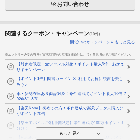
お問い合わせ
関連するクーポン・キャンペーン
(10件)
開催中のキャンペーンをもっと見る
※エントリー必要の有無や実施期間等の各種詳細条件は、必ず各説明頁でご確認ください。
【対象者限定】全ジャンル対象！ポイント最大3倍 おかえ
りキャンペーン
【ポイント3倍】図書カードNEXT利用でお得に読書を楽し
もう♪
本・雑誌在庫あり商品対象！条件達成でポイント最大10倍 2
026/8/1-8/31
【楽天Kobo】初めての方！条件達成で楽天ブックス購入分
がポイント20倍
【楽天モバイルご利用者限定】条件達成で100万ポイント山
分け！
【Rakuten Fashion×楽天ブックス】条件達成で10万ポイン