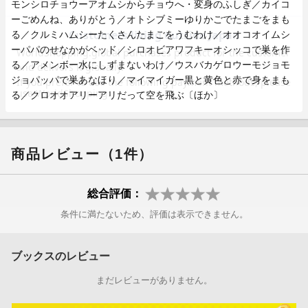
モンシロチョウーアオムシからチョウへ・変身のふしぎ／カイコ
ーごめんね、ありがとう／オトシブミーゆりかごでたまごをまも
る／クルミハムシーたくさんたまごをうむわけ／オオコオイムシ
ーパパのせなかがベッド／シロオビアワフキーオシッコで巣を作
る／アメンボー水にしずまないわけ／ウスバカゲロウーモジョモ
ジョパッパで巣あなほり／マイマイガー黒と黄色と赤で身をまも
る／クロオオアリーアリだって空を飛ぶ〔ほか〕
商品レビュー（1件）
総合評価：
条件に満たないため、評価は表示できません。
ブックスのレビュー
まだレビューがありません。