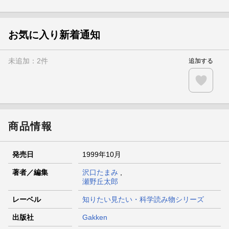
ト山分け
【スタンプカード】楽天ポイントもらえる＆抽選で豪華景品
が当たる！
お気に入り新着通知
楽天モバイル紹介キャンペーンの拡散で300円OFFクーポン
進呈
未追加：
2
件
追加する
条件達成で楽天限定・宝塚歌劇 宙組貸切公演ペアチケット
が当たる
エントリー＆条件達成で『鬼滅の刃』オリジナルきんちゃく
袋が当たる！
商品情報
発売日
1999年10月
著者／編集
沢口たまみ
,
瀬野丘太郎
レーベル
知りたい見たい・科学読み物シリーズ
出版社
Gakken