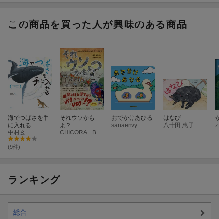
この商品を買った人が興味のある商品
海でつばさを手
それウソかも
おでかけあひる
はなび
に入れる
よ？
sanaenvy
八十田 惠子
中村玄
CHICORA BOOKS
(9件)
ランキング
総合