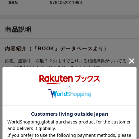
ISBN
9784052011993
商品説明
内容紹介（「BOOK」データベースより）
鉄砲、股割り、四股？？おまけでごりまる相撲辞典がついてる
よ。相撲大好き！子ゴリラごりまるくんが大活躍。
内容紹介（情報提供：絵本ナビ）
この絵本はゴリマルという名前のゴリラが横綱になるために毎
日努力しているお話でした。色々な相撲の技を面白おかしく描
いてあったので、相撲の知らないうちの子でもとっても楽しめ