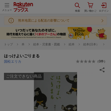
メニュー
熊本地震による配送の影響について
トップ
本
絵本・児童書・図鑑
絵本
絵本(日本）
はっけよいごりまる
国松エリカ
（
0
件）
ご注文できない商品