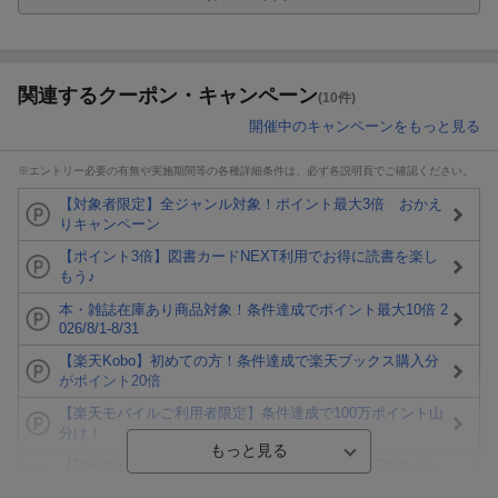
関連するクーポン・キャンペーン
(10件)
開催中のキャンペーンをもっと見る
※エントリー必要の有無や実施期間等の各種詳細条件は、必ず各説明頁でご確認ください。
【対象者限定】全ジャンル対象！ポイント最大3倍 おかえ
りキャンペーン
【ポイント3倍】図書カードNEXT利用でお得に読書を楽し
もう♪
本・雑誌在庫あり商品対象！条件達成でポイント最大10倍 2
026/8/1-8/31
【楽天Kobo】初めての方！条件達成で楽天ブックス購入分
がポイント20倍
【楽天モバイルご利用者限定】条件達成で100万ポイント山
分け！
【Rakuten Fashion×楽天ブックス】条件達成で10万ポイン
ト山分け