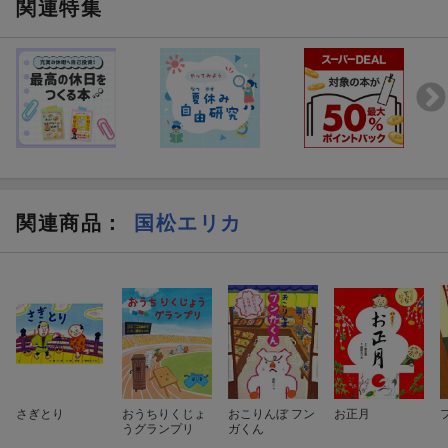
関連特集
関連商品
：
国松エリカ
さぎとり
おうちりくじょ
おこりんぼ フン
お正月
うグランプリ
ガくん