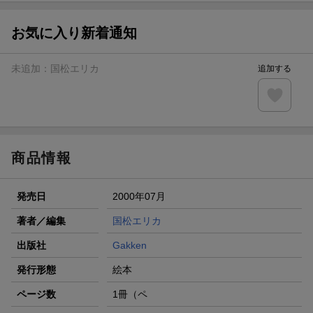
【スタンプカード】楽天ポイントもらえる＆抽選で豪華景品
が当たる！
お気に入り新着通知
エントリー＆3,000円以上購入で無料データSIM（3GB/月プ
ラン）が当たる！
未追加：
国松エリカ
追加する
楽天モバイル紹介キャンペーンの拡散で300円OFFクーポン
進呈
条件達成で楽天限定・宝塚歌劇 宙組貸切公演ペアチケット
が当たる
商品情報
発売日
2000年07月
著者／編集
国松エリカ
出版社
Gakken
発行形態
絵本
ページ数
1冊（ペ