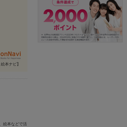
・絵本ナビ】
、絵本などで活