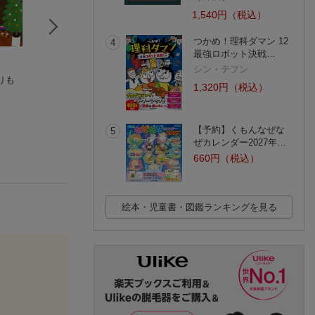
1,540円（税込）
つかめ！理科ダマン 12
4
最強ロボット決戦…
シン・テフン
りも
たんじょうび おめ
どうぶつえんガイド
あっぷっぷのぷ〜
1,320円（税込）
でとう
あべ弘士
あいはらひろゆき
もり ひさし
(39件)
(7件)
(294件)
【予約】くもんなぜな
5
ぜカレンダー2027年…
660円（税込）
絵本・児童書・図鑑ランキングを見る