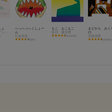
しょ
へっへっへくしょー
もこ もこもこ
まどから おく
フィリス・ゲイシャイトー
ん
谷川 俊太郎
の
たあ先生
五味太郎
)
(1040件)
(8件)
(269件)