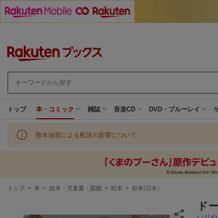
トップ
本・コミック
雑誌
音楽CD
DVD・ブルーレイ
熊本地震による配送の影響について
現
トップ
>
本
>
絵本・児童書・図鑑
>
絵本
>
絵本(日本）
在
地
ド
いりや