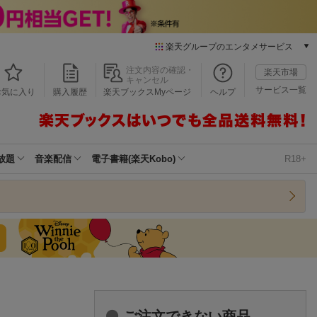
楽天グループのエンタメサービス
本/ゲーム/CD/DVD
注文内容の確認・
楽天市場
キャンセル
楽天ブックス
サービス一覧
お気に入り
購入履歴
楽天ブックスMyページ
ヘルプ
電子書籍
楽天Kobo
雑誌読み放題
楽天マガジン
放題
音楽配信
電子書籍(楽天Kobo)
R18+
音楽配信
楽天ミュージック
動画配信
楽天TV
動画配信ガイド
Rakuten PLAY
無料テレビ
Rチャンネル
チケット
ご注文できない商品