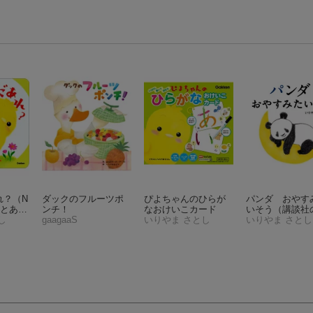
れ？
（N
ダックのフルーツポ
ぴよちゃんのひらが
パンダ おやす
んとあそ
ンチ！
なおけいこカード
いそう
（講談社
し
gaagaaS
いりやま さとし
児えほん）
いりやま さとし