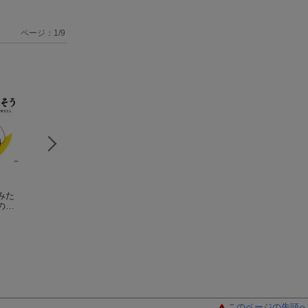
ページ：
1
/
9
みた
【謝恩価格本】NEW
パンダ おかたづけ
だっこ むぎゅー
の幼
ぴよちゃんとあそ
でんしゃ
（講談社の
いりやま さとし
ぼ！めくってばあ！
いりやまさとし
幼児えほん）
いりやま さとし
このページの先頭へ