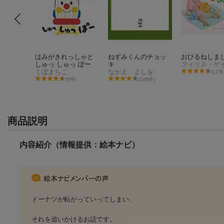
ずみくん
はみがきれっしゃと
ねずみくんのチョッ
おひるねしま
しゅっ しゅっ ぽー
キ
しを
くぼまちこ
なかえ よしを
(12件
35件)
(8件)
(188件)
商品説明
内容紹介（情報提供：絵本ナビ）
ドーナツが転がっていってしまい、
それを追いかけるお話です。