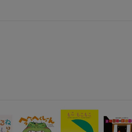
楽天モバイル紹介キャンペーンの拡散で300円OFFクーポン進呈
条件達成で楽天限定・宝塚歌劇 宙組貸切公演ペアチケットが当たる