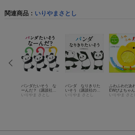
関連商品
：
いりやまさとし
ってさみ
パンダたいそう な
パンダ なりきりた
ふわふわだあ
ダイナソ
ーんだ？
（講談社の
いそう
（講談社の幼
EWぴよちゃ
きもちの
とし
幼児えほん）
いりやま さとし
児えほん）
いりやま さとし
ぼ！）
いりやま さと