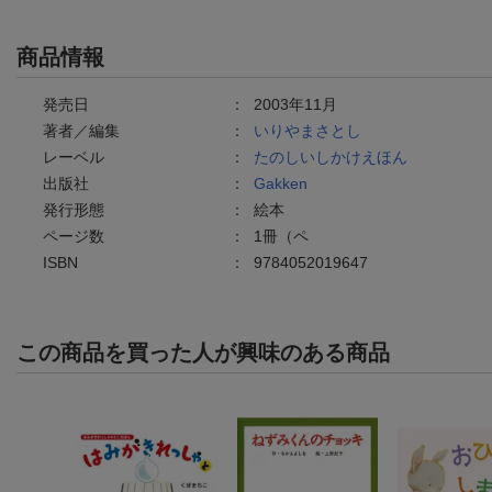
商品情報
発売日
：
2003年11月
著者／編集
：
いりやまさとし
レーベル
：
たのしいしかけえほん
出版社
：
Gakken
発行形態
：
絵本
ページ数
：
1冊（ペ
ISBN
：
9784052019647
この商品を買った人が興味のある商品