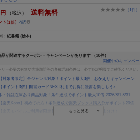
（
1
件）
送料無料
円
（税込）
ント
1倍
内訳
態
：
紙書籍
(絵本)
商品が関連するクーポン・キャンペーンがあります
（10件）
開催中のキャンペー
トリー必要の有無や実施期間等の各種詳細条件は、必ず各説明頁でご確認ください
【対象者限定】全ジャンル対象！ポイント最大3倍 おかえりキャンペーン
【ポイント3倍】図書カードNEXT利用でお得に読書を楽しもう♪
本・雑誌在庫あり商品対象！条件達成でポイント最大10倍 2026/8/1-8/31
【楽天Kobo】初めての方！条件達成で楽天ブックス購入分がポイント20倍
【楽天モバイルご利用者限定】条件達成で100万ポイント山分け！
【Rakuten Fashion×楽天ブックス】条件達成で10万ポイント山分け
【スタンプカード】楽天ポイントもらえる＆抽選で豪華景品が当たる！
エントリー＆3,000円以上購入で無料データSIM（3GB/月プラン）が当たる！