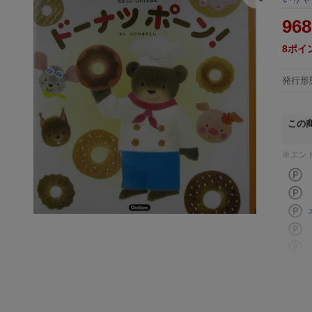
968
8
ポイ
発行形
この
※エン