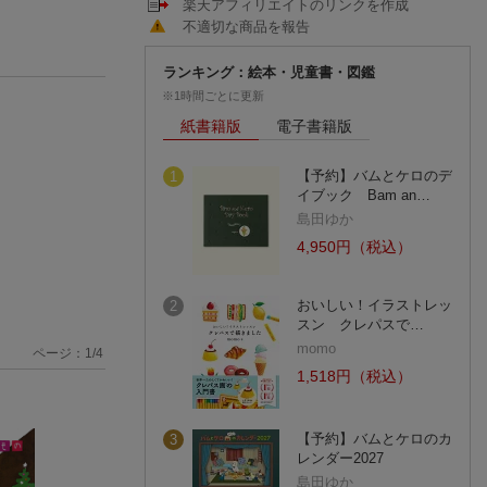
楽天アフィリエイトのリンクを作成
不適切な商品を報告
ランキング：絵本・児童書・図鑑
※1時間ごとに更新
紙書籍版
電子書籍版
【予約】バムとケロのデ
1
イブック Bam an…
島田ゆか
4,950円（税込）
おいしい！イラストレッ
2
スン クレパスで…
momo
ページ：
1
/
4
1,518円（税込）
【予約】バムとケロのカ
3
レンダー2027
島田ゆか