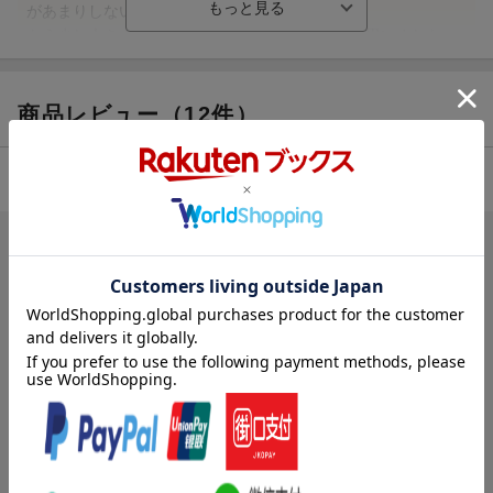
があまりしないのも少し残念です。
もう少し大きくなってから再度遊んでみたいなと思いました。
（アマアマ47さん 40代・東京都 ）
商品レビュー（12件）
【情報提供・絵本ナビ】
4.42
総合評価：
ブックスのレビュー（12件）
1人
が次のレビューを参考になったと評価しています
投稿日：2010年05月02日
5
評価：
購入者さん
大好評でした
友達の子供(2歳)にプレゼントしました。
全ページのまんまるのあなぼこから表紙にあるようなお顔が覗くよ
うになっていて、ページをめくるたびにお顔がちょうちょになった