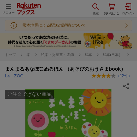
メニュー
熊本地震による配送の影響について
トップ
本
絵本・児童書・図鑑
絵本
絵本(日本）
まんまるあなぼこぬるほん （あそびのおうさまbook）
La ZOO
（
12
件）
ご注文できない商品