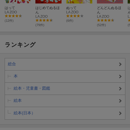
はって
はじめてぬるほ
ぬって
どんどんぬるほ
LA ZOO
ん
LA ZOO
ん
LA ZOO
LA ZOO
L
(12件)
(6件)
(79件)
(52件)
(
ランキング
総合
本
絵本・児童書・図鑑
絵本
絵本(日本）