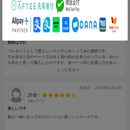
りロケットになったり。
もっと見る
ちょうちょの翅は真っ白で「ちょうちょになりました。ちょうちょ
のはねにきれいなもようをつけてあげましょう」という仕組みで
す。
投稿日：2012年03月28日
余白もちょうどいい具合にあって、こどもとお母さんが自由に色を
2
評価：
塗ったり絵を加えたりできる楽しい本でした。
購入者さん
友達からの感想です↓
------------------------------------------------------
期待はずれ
ちびっこ向けイベント開園までの２時間、どうやって過ごそう・・
プレゼントとして購入しパラパラとめくってみた感想です。
っと思ってたけど、頂いた本が大活躍！！
穴を塗ると次のページでは全く別の絵が出来上がっている！みたい
本にも塗り絵にもなるから、ほとんどの時間あの本でお絵かきした
な本かと思って購入したのですが、全ページ同じ位置に穴があり想
り、読んだりして時間があっという間だった♪
像とは違いました。
もっと見る
飽きちゃうと思って、普通の絵本も３冊くらい持って行ったけど、
後から説明を見るとちゃんとその事は書かれていたのでこちらの確
他の本は全然見なかった。
認不足ですが、遊び方に工夫のいる本ではないかと思いました。
周囲のパパママはちょっと疲れ気味だったけど、私たち２人は楽し
カラフルで絵もかわいいので子供が自由に想像を膨らませて遊んで
投稿日：2012年01月23日
く２時間過ごせたよ♪
くれることを願います。
------------------------------------------------------
5
評価：
もしかすると『あなぼこぬるほん』が期待していたものかも？
次もあそびのおうさまシリーズをプレゼントしようと思います。
toko (^-^)♪
楽しいです
親が一緒になってやりたいくらい楽しいシリーズです。