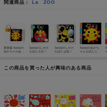
関連商品
：
La ZOO
新装版 Sassyの
Sassyのしかけ
Sassyのしかけ
Sassyのあかち
あかちゃんぬの
えほん わお！
えほん ばあ！
ゃんえほん にこ
えほん あーそー
にこ
ぼ
この商品を買った人が興味のある商品