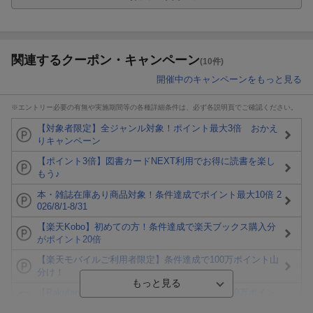
関連するクーポン・キャンペーン
(10件)
開催中のキャンペーンをもっと見る
※エントリー必要の有無や実施期間等の各種詳細条件は、必ず各説明頁でご確認ください。
【対象者限定】全ジャンル対象！ポイント最大3倍 おかえ
りキャンペーン
【ポイント3倍】図書カードNEXT利用でお得に読書を楽し
もう♪
本・雑誌在庫あり商品対象！条件達成でポイント最大10倍 2
026/8/1-8/31
【楽天Kobo】初めての方！条件達成で楽天ブックス購入分
がポイント20倍
【楽天モバイルご利用者限定】条件達成で100万ポイント山
分け！
【Rakuten Fashion×楽天ブックス】条件達成で10万ポイン
ト山分け