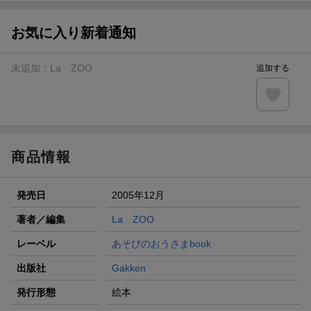
【スタンプカード】楽天ポイントもらえる＆抽選で豪華景品
が当たる！
お気に入り新着通知
楽天モバイル紹介キャンペーンの拡散で300円OFFクーポン
進呈
未追加：
La ZOO
追加する
条件達成で楽天限定・宝塚歌劇 宙組貸切公演ペアチケット
が当たる
エントリー＆条件達成で『鬼滅の刃』オリジナルきんちゃく
袋が当たる！
商品情報
発売日
2005年12月
著者／編集
La ZOO
レーベル
あそびのおうさまbook
出版社
Gakken
発行形態
絵本