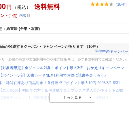
00
（
18
件）
送料無料
円
（税込）
イント
1倍
内訳
態
：
紙書籍
(全集・双書)
商品が関連するクーポン・キャンペーンがあります
（10件）
開催中のキャンペー
トリー必要の有無や実施期間等の各種詳細条件は、必ず各説明頁でご確認ください
【対象者限定】全ジャンル対象！ポイント最大3倍 おかえりキャンペーン
【ポイント3倍】図書カードNEXT利用でお得に読書を楽しもう♪
本・雑誌在庫あり商品対象！条件達成でポイント最大10倍 2026/8/1-8/31
【楽天Kobo】初めての方！条件達成で楽天ブックス購入分がポイント20倍
【楽天モバイルご利用者限定】条件達成で100万ポイント山分け！
【Rakuten Fashion×楽天ブックス】条件達成で10万ポイント山分け
【スタンプカード】楽天ポイントもらえる＆抽選で豪華景品が当たる！
エントリー＆3,000円以上購入で無料データSIM（3GB/月プラン）が当たる！
楽天モバイル紹介キャンペーンの拡散で300円OFFクーポン進呈