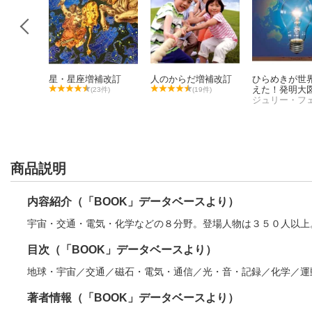
百科
星・星座増補改訂
人のからだ増補改訂
ひらめきが世
えた！発明大
(23件)
(19件)
ジュリー・フ
0件)
商品説明
内容紹介（「BOOK」データベースより）
宇宙・交通・電気・化学などの８分野。登場人物は３５０人以上
目次（「BOOK」データベースより）
地球・宇宙／交通／磁石・電気・通信／光・音・記録／化学／運
著者情報（「BOOK」データベースより）