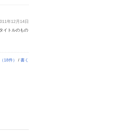
11年12月14日
タイトルのもの
（
18
件）
/
書く