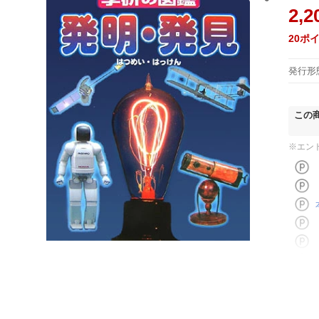
2,2
20
ポ
発行形
この
※エン