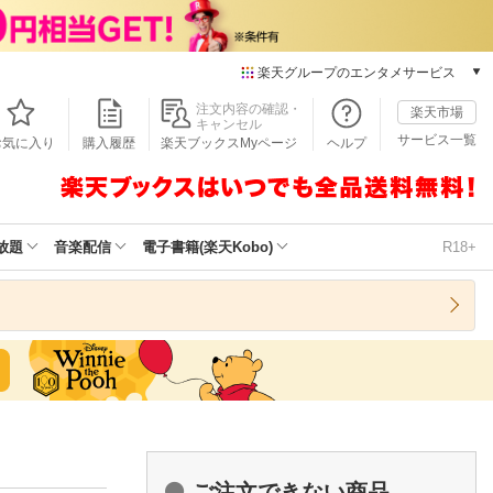
楽天グループのエンタメサービス
本/ゲーム/CD/DVD
注文内容の確認・
楽天市場
キャンセル
楽天ブックス
サービス一覧
お気に入り
購入履歴
楽天ブックスMyページ
ヘルプ
電子書籍
楽天Kobo
雑誌読み放題
楽天マガジン
放題
音楽配信
電子書籍(楽天Kobo)
R18+
音楽配信
楽天ミュージック
動画配信
楽天TV
動画配信ガイド
Rakuten PLAY
無料テレビ
Rチャンネル
チケット
ご注文できない商品