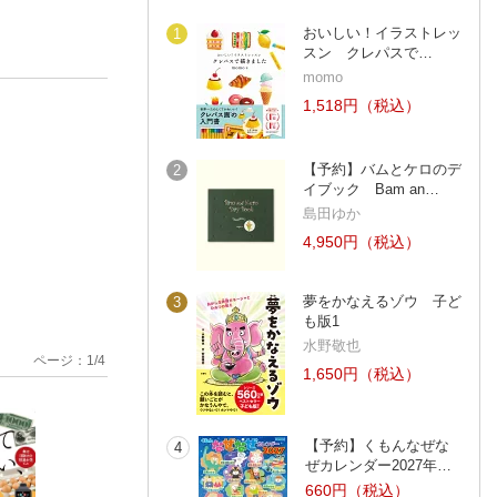
おいしい！イラストレッ
1
スン クレパスで…
momo
1,518円（税込）
【予約】バムとケロのデ
2
イブック Bam an…
島田ゆか
4,950円（税込）
夢をかなえるゾウ 子ど
3
も版1
水野敬也
ページ：
1
/
4
1,650円（税込）
【予約】くもんなぜな
4
ぜカレンダー2027年…
660円（税込）