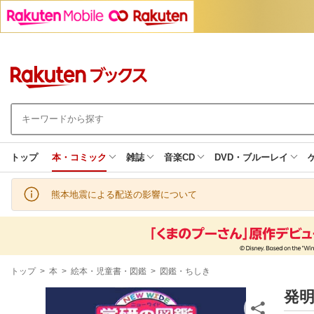
トップ
本・コミック
雑誌
音楽CD
DVD・ブルーレイ
熊本地震による配送の影響について
現
トップ
>
本
>
絵本・児童書・図鑑
>
図鑑・ちしき
在
地
発