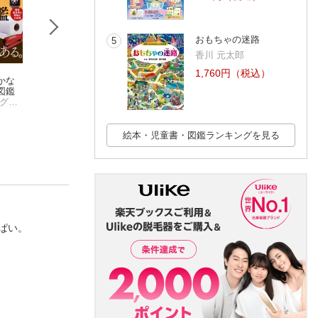
おもちゃの迷路
5
香川 元太郎
1,760円（税込）
かな
30の発明からよむ世
発明と技術の百科図
とび出せ！発明・
図鑑
界史
鑑
見伝（1）
ナショナル ジオグラフィック
造事務所
DK社
上重さゆり
(4件)
(3件)
絵本・児童書・図鑑ランキングを見る
ぱい。