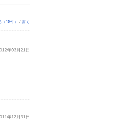
る（
18
件）
/
書く
12年03月21日
11年12月31日