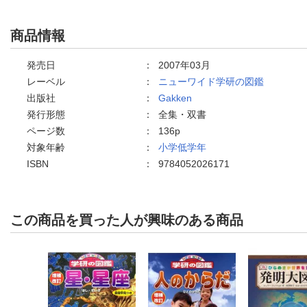
商品情報
発売日
：
2007年03月
レーベル
：
ニューワイド学研の図鑑
出版社
：
Gakken
発行形態
：
全集・双書
ページ数
：
136p
対象年齢
：
小学低学年
ISBN
：
9784052026171
この商品を買った人が興味のある商品