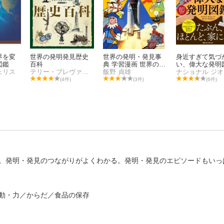
界を変
世界の発明発見歴史
世界の発明・発見事
身近すぎて気づ
図鑑
百科
典 学習漫画 世界の伝
い、偉大な発明
ェリス
テリー・ブレヴァートン
記 別冊
飯野 貞雄
(4件)
(3件)
(6件)
。発明・発見のつながりがよくわかる。発明・発見のエピソードもいっ
動・力／からだ／食品の保存