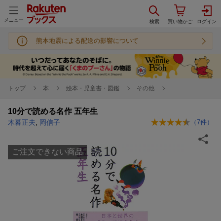
メニュー
熊本地震による配送の影響について
トップ
本
絵本・児童書・図鑑
その他
10分で読める名作 五年生
木暮正夫
,
岡信子
（
7
件）
ご注文できない商品