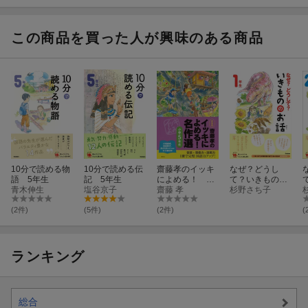
この商品を買った人が興味のある商品
10分で読める物
10分で読める伝
齋藤孝のイッキ
なぜ？どうし
語 5年生
記 5年生
によめる！ 名
て？いきものの
青木伸生
塩谷京子
作選小学5年
齋藤 孝
お話 1年生
杉野さち子
生 新装版
(2件)
(5件)
(2件)
(
ランキング
総合