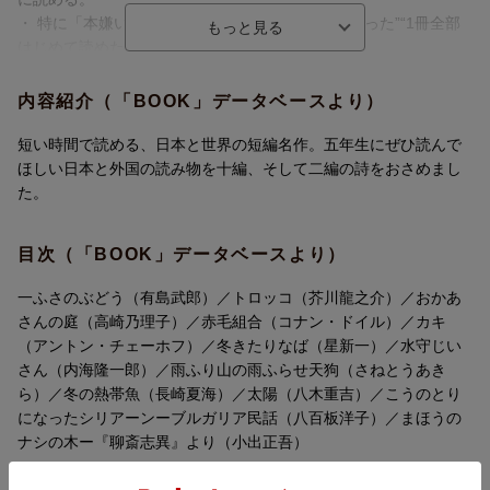
・ 特に「本嫌いのお子さん」から、“本が好きになった”“1冊全部
はじめて読めた”などの喜びの声多数。
・ 1冊のなかに、バラエティに富んだ内容で8〜13作品載っている
ので、「読書の幅」を広げられる。
内容紹介（「BOOK」データベースより）
・ 短い話を集中して読むことで、「集中力」「読解力」がつく。
・ 学校での「朝の読書」の時間に、「音読」の宿題、短い時間で
短い時間で読める、日本と世界の短編名作。五年生にぜひ読んで
の「読み聞かせ」、家族で読む「家読（うちどく）」、祖父母の
ほしい日本と外国の読み物を十編、そして二編の詩をおさめまし
「朗読」などいろいろと活用できる。
た。
・ 文字を覚えたての入学前、1年生のお子さんが「一人で読む」
本として最適。
目次（「BOOK」データベースより）
【もくじ】
一ふさのぶどう（有島武郎）／トロッコ（芥川龍之介）／おかあ
表紙絵・井江 栄
さんの庭（高崎乃理子）／赤毛組合（コナン・ドイル）／カキ
一ふさのぶどう 作・有島武郎 絵・清重伸之
（アントン・チェーホフ）／冬きたりなば（星新一）／水守じい
トロッコ 作・芥川龍之介 絵・小林敏也
さん（内海隆一郎）／雨ふり山の雨ふらせ天狗（さねとうあき
おかあさんの庭 作・高崎乃理子 絵・渡辺リリコ
ら）／冬の熱帯魚（長崎夏海）／太陽（八木重吉）／こうのとり
赤毛組合 作・コナン・ドイル 訳・水谷 準 絵・アンヴィル奈宝子
になったシリアーンーブルガリア民話（八百板洋子）／まほうの
カキ 作・アントン・チェーホフ 訳・宮川やすえ 絵・井江 栄
ナシの木ー『聊斎志異』より（小出正吾）
冬きたりなば 作・星 新一 絵・スズキコージ
水守じいさん 作・内海隆一郎 絵・河野あさ子