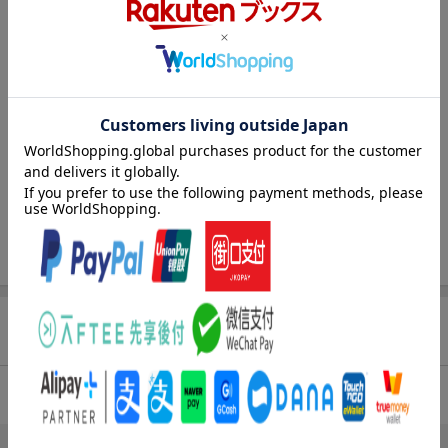
著者情報（「BOOK」データベースより）
雨ふり山の雨ふらせ天狗 作・さねとうあきら 絵・山口みねやす
冬の熱帯魚 作・長崎夏海 絵・大庭賢哉
木暮正夫（コグレマサオ）
太陽 作・八木重吉 絵・ささめやゆき
１９３９年群馬県生まれ。著作多数。絵本やノンフィクションも
こうのとりになったシリアーン
手がけている。日本児童文学者協会前会長。２００７年没
ブルガリア民話 再話・八百板洋子 絵・篠崎三朗
まほうのナシの木 『聊斎志異』より 訳・小出正吾 絵・たんじあ
岡信子（オカノブコ）
きこ
１９３７年岐阜県生まれ。二十代より童話創作を始める。代表作
『花・ねこ・子犬・しゃぼん玉』（旺文社・児童文芸家協会賞受
賞）『はなのみち』（光村図書・１年国語教科書に掲載）など多
数。日本児童文芸家協会前理事長（本データはこの書籍が刊行さ
れた当時に掲載されていたものです）
商品レビュー（7件）
4.83
総合評価：