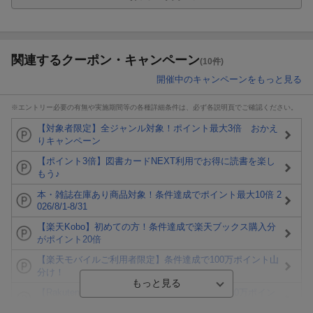
関連するクーポン・キャンペーン
(10件)
開催中のキャンペーンをもっと見る
※エントリー必要の有無や実施期間等の各種詳細条件は、必ず各説明頁でご確認ください。
【対象者限定】全ジャンル対象！ポイント最大3倍 おかえ
りキャンペーン
【ポイント3倍】図書カードNEXT利用でお得に読書を楽し
もう♪
本・雑誌在庫あり商品対象！条件達成でポイント最大10倍 2
026/8/1-8/31
【楽天Kobo】初めての方！条件達成で楽天ブックス購入分
がポイント20倍
【楽天モバイルご利用者限定】条件達成で100万ポイント山
分け！
【Rakuten Fashion×楽天ブックス】条件達成で10万ポイン
ト山分け