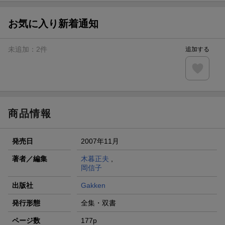
【スタンプカード】楽天ポイントもらえる＆抽選で豪華景品
が当たる！
お気に入り新着通知
楽天モバイル紹介キャンペーンの拡散で300円OFFクーポン
進呈
未追加：
2
件
追加する
条件達成で楽天限定・宝塚歌劇 宙組貸切公演ペアチケット
が当たる
エントリー＆条件達成で『鬼滅の刃』オリジナルきんちゃく
袋が当たる！
商品情報
発売日
2007年11月
著者／編集
木暮正夫
,
岡信子
出版社
Gakken
発行形態
全集・双書
ページ数
177p