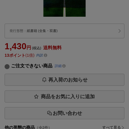
発行形態
：
紙書籍
(全集・双書)
1,430
円
送料無料
(税込)
13
ポイント
1倍
内訳
ご注文できない商品
詳細
再入荷のお知らせ
商品をお気に入りに追加
お問い合わせ
他の形態の商品
すべて見る
（全
2
件）