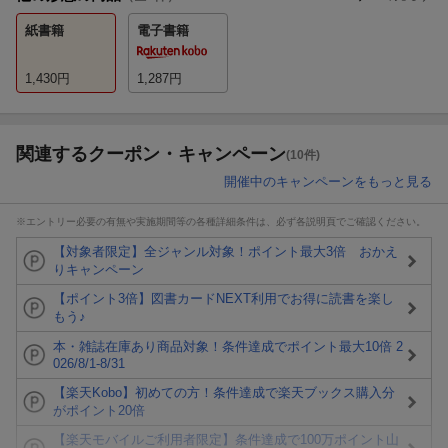
紙書籍
電子書籍
1,430
円
1,287
円
関連するクーポン・キャンペーン
(10件)
開催中のキャンペーンをもっと見る
※エントリー必要の有無や実施期間等の各種詳細条件は、必ず各説明頁でご確認ください。
【対象者限定】全ジャンル対象！ポイント最大3倍 おかえ
りキャンペーン
【ポイント3倍】図書カードNEXT利用でお得に読書を楽し
もう♪
本・雑誌在庫あり商品対象！条件達成でポイント最大10倍 2
026/8/1-8/31
【楽天Kobo】初めての方！条件達成で楽天ブックス購入分
がポイント20倍
【楽天モバイルご利用者限定】条件達成で100万ポイント山