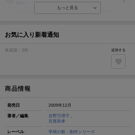
分け！
【Rakuten Fashion×楽天ブックス】条件達成で10万ポイン
ト山分け
【スタンプカード】楽天ポイントもらえる＆抽選で豪華景品
が当たる！
お気に入り新着通知
エントリー＆3,000円以上購入で無料データSIM（3GB/月プ
ラン）が当たる！
未追加：
2
件
追加する
楽天モバイル紹介キャンペーンの拡散で300円OFFクーポン
進呈
条件達成で楽天限定・宝塚歌劇 宙組貸切公演ペアチケット
が当たる
商品情報
発売日
2009年12月
著者／編集
吉野万理子
,
宮尾和孝
レーベル
学研の新・創作シリーズ