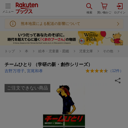
メニュー
熊本地震による配送の影響について
トップ
本
絵本・児童書・図鑑
児童文庫
その他
チームひとり （学研の新・創作シリーズ）
吉野万理子
,
宮尾和孝
（
12
件）
ご注文できない商品