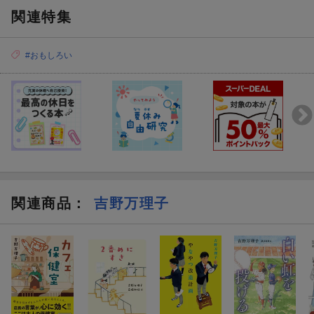
関連特集
#おもしろい
関連商品
：
吉野万理子