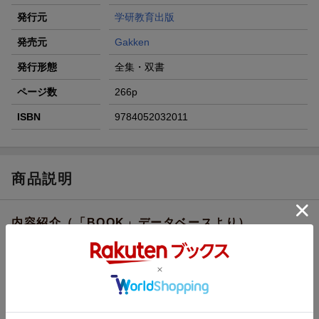
発行元
学研教育出版
発売元
Gakken
発行形態
全集・双書
ページ数
266p
ISBN
9784052032011
商品説明
内容紹介（「BOOK」データベースより）
東小に転校してきた広海と大洋。ふたごのふたりは、卓球でチー
ムを組んでいたが、サッカー部を選んだ大洋と別れ、広海はひと
りで卓球部に入る。そこには、兄と違うタイプの純や、思わぬ提
案をする大滝コーチとの出会いがあったー。『チームふたり』
『チームあした』の続編。広海が主人公となり、大地や純ともか