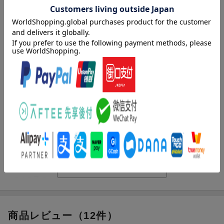
かわりあいながら、成長していく物語ー。小学校中学年から。
内容紹介（情報提供：絵本ナビ）
「チームあした」で純とダブルスを組んだ広海が今度は主人公
です。
前作と被るシーンもありますが、主人公が違うので目線が違っ
たところも面白かったです。あの時、広海はこんなこと考えて
いたんだと思いました。広海くん、純くんのことも双子のお兄
ちゃんのことも大好きですね！
「チームふたり」で主人公だった大地がオール5の成績をとった
り、中学卓球で思った以上に活躍しているのに感心しました。
できる子ですねー。
自信家な広海の弱点…うーん、たしかに言われてみればと思う
ものでした。
広海・大滝コーチVS大地・純のダブルス対決が見られますよ。
商品レビュー（12件）
（みちんさんさん 30代・愛知県 女の子3歳、女の子1歳）