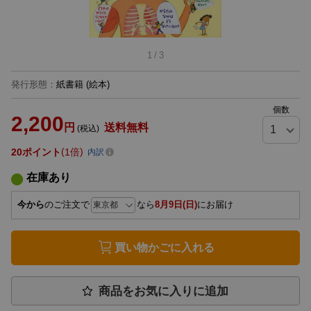
1
/
3
発行形態
：
紙書籍
(絵本)
個数
2,200
円
送料無料
(税込)
20
ポイント
1倍
内訳
在庫あり
今から
のご注文で
なら
8月9日(日)
にお届け
買い物かごに入れる
商品をお気に入りに追加