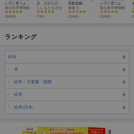
い子に育つよみ
ぎ けがとびょ
算数図鑑
い子に育つよみ
きかせ かがく
国立科学博物館
うきのナゾ
にしもと おさむ
朝倉 仁
きかせ いきもの
国立科学博物館
のお話25
のお話25
(345件)
(7件)
(254件)
(105件)
(
ランキング
総合
本
絵本・児童書・図鑑
絵本
絵本(日本）