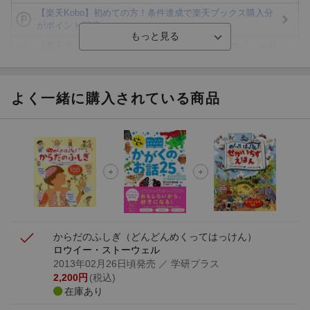
【楽天Kobo】初めての方！条件達成で楽天ブックス購入分
がポイント20倍
【楽天モバイルご利用者限定】条件達成で100万ポイント山
分け！
【Rakuten Fashion×楽天ブックス】条件達成で10万ポイン
ト山分け
よく一緒に購入されている商品
【スタンプカード】楽天ポイントもらえる＆抽選で豪華景品
が当たる！
エントリー＆3,000円以上購入で無料データSIM（3GB/月プ
ラン）が当たる！
楽天モバイル紹介キャンペーンの拡散で300円OFFクーポン
進呈
からだのふしぎ
（どんどんめくってはっけん）
ロウイー・ストーウェル
2013年02月26日頃発売
／ 学研プラス
2,200
円
(税込)
在庫あり