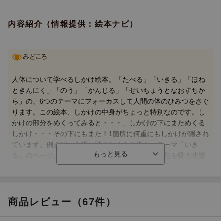
内容紹介（情報提供：絵本ナビ）
人体について学べるしかけ絵本。「たべる」「いきる」「ほね
ときんにく」「のう」「かんじる」「せいちょうとなおすちか
ら」の、6つのテーマにフォーカスして人間の体のひみつをさぐ
ります。この絵本、しかけの中身がちょっと特別なのです。し
かけの部分をめくってみると・・・、しかけの下にまためくる
しかけ・・・その下にもまた！1箇所に何重にもしかけが隠され
ています。例えば、心臓と肺のしくみを学ぶ、テーマ「いき
る」のページ。まず肺の絵のしかけをめくると、息を吸う状態
と吐いた状態の横隔膜の動きが分かります。そして、その中の
「めくり」を開くと、「はいほう（肺胞）」が酸素を取り込む
ところの拡大図が。さらにもう1つのしかけをめくると「人間は
毎日1万個の風船をふくらませるくらいの息を吐いている」とい
商品レビュー（67件）
う豆知識が紹介されています。めくるたび新たなしかけとたく
さんの楽しい発見が待っていて、扉を次々開いていく感覚が、