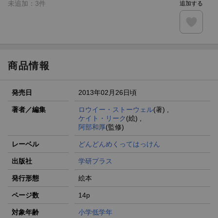
未追加：
3
件
追加する
商品情報
発売日
2013年02月26日頃
著者／編集
ロウイー・ストーウェル
(著) ,
ケイト・リーク
(絵) ,
阿部和厚
(監修)
レーベル
どんどんめくってはっけん
出版社
学研プラス
発行形態
絵本
ページ数
14p
対象年齢
小学低学年