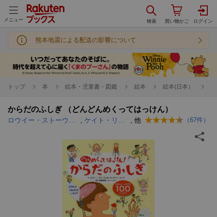
メニュー
熊本地震による配送の影響について
トップ
本
絵本・児童書・図鑑
絵本
絵本(日本）
からだのふしぎ （どんどんめくってはっけん）
ロウイー・ストーウェル
,
ケイト・リーク
, 他
（
67
件）