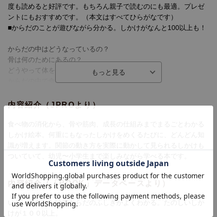
度も読めると好評です。もちろん親子で読むのにも最適。プレゼ
ントにもおすすめです。（本文はすべてひらがなです）
■からだのことが遊びながら分かる。しかけがなんと100以上も！
からだの中はどうなっているの？
骨は何のためにあるの？
どうやって体を動かすの？
からだの中で食べ物はどうなるの？
などなど。しかけをめくればめくるほど、どんどん知識が身につ
きます。
内容紹介（JPROより）
食べ物の消化から、骨や筋肉、成長の仕組みまでまるごとわかる
しかけ絵本。何重にもなったしかけをめくるたびに、どんどん知
識が増えます。関節の動き方を実際に動かして見られるしかけも
ついていて、幼児〜小学生まで楽しみながら学べる本です。
内容紹介（「BOOK」データベースより）
いろいろなしかけでからだのふしぎがよくわかる。たのしいしか
けが１００以上。