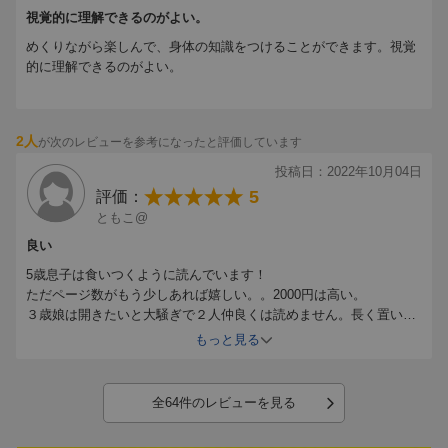
ら楽しみながら学べる本です。（ぼんぬさん 40代・北海道
視覚的に理解できるのがよい。
女の子4歳）
めくりながら楽しんで、身体の知識をつけることができます。視覚
的に理解できるのがよい。
【情報提供・絵本ナビ】
2人
が次のレビューを参考になったと評価しています
投稿日：2022年10月04日
5
評価：
ともこ@
良い
5歳息子は食いつくように読んでいます！
ただページ数がもう少しあれば嬉しい。。2000円は高い。
３歳娘は開きたいと大騒ぎで２人仲良くは読めません。長く置いて
おきたい絵本です。からだの仕組みシリーズはこれ１冊あれば満
もっと見る
足！
全64件のレビューを見る