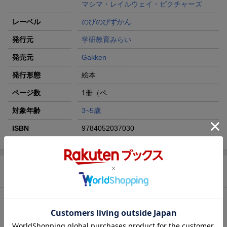
マシマ・レイルウェイ・ピクチャーズ
レーベル
のびのびずかん
発行元
学研教育みらい
発売元
Gakken
発行形態
絵本
ページ数
1冊（ペ
対象年齢
3~5歳
ISBN
9784052037030
商品説明
内容紹介
N700系新幹線のぞみの秘密がぎっしりつまった図鑑絵本です。持