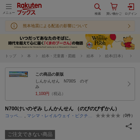
メニュー
熊本地震による配送の影響について
トップ
本
絵本・児童書・図鑑
絵本
絵本(日本）
この商品の新版
しんかんせん N700S のぞ
み
1,100円
（税込）
N700けいのぞみ しんかんせん （のびのびずかん）
コッペ平沢
,
マシマ・レイルウェイ・ピクチャーズ
（
0
件）
ご注文できない商品