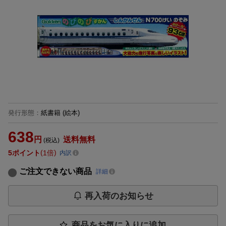
発行形態
：
紙書籍
(絵本)
638
円
送料無料
(税込)
5
ポイント
1倍
内訳
ご注文できない商品
詳細
再入荷のお知らせ
商品をお気に入りに追加