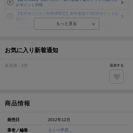
がポイント20倍
【楽天モバイルご利用者限定】条件達成で100万ポイント山
分け！
【Rakuten Fashion×楽天ブックス】条件達成で10万ポイン
ト山分け
【スタンプカード】楽天ポイントもらえる＆抽選で豪華景品
が当たる！
お気に入り新着通知
エントリー＆3,000円以上購入で無料データSIM（3GB/月プ
ラン）が当たる！
未追加：
2
件
追加する
楽天モバイル紹介キャンペーンの拡散で300円OFFクーポン
進呈
条件達成で楽天限定・宝塚歌劇 宙組貸切公演ペアチケット
が当たる
商品情報
発売日
2012年12月
著者／編集
コッペ平沢
,