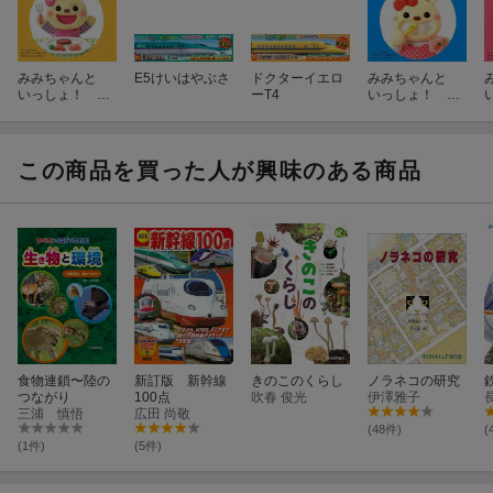
みみちゃんと
E5けいはやぶさ
ドクターイエロ
みみちゃんと
いっしょ！ で
ーT4
いっしょ！ で
きた できた
きた できた
いただきます
はみがき
この商品を買った人が興味のある商品
食物連鎖〜陸の
新訂版 新幹線
きのこのくらし
ノラネコの研究
つながり
100点
吹春 俊光
伊澤雅子
三浦 慎悟
広田 尚敬
(48件)
(
(1件)
(5件)