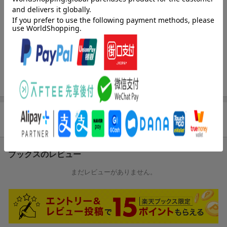
ち運びにも便利なハンディサイズ。表には本物の新幹線の写真を
使用！裏は、見応えたっぷりの詳細なイラストと新幹線の情報を
掲載。鉄道好きにはたまらない一冊です。
内容紹介（「BOOK」データベースより）
のび〜る！９３ｃｍ。大迫力の走行写真と楽しいイラスト。
商品レビュー
ブックスのレビュー
まだレビューがありません。