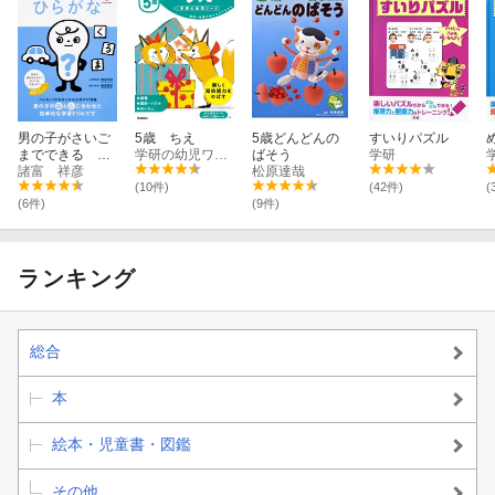
男の子がさいご
5歳 ちえ
5歳どんどんの
すいりパズル
までできる ひ
学研の幼児ワーク編集部
ばそう
学研
らがな
諸富 祥彦
松原達哉
(10件)
(42件)
(
(6件)
(9件)
ランキング
総合
本
絵本・児童書・図鑑
その他