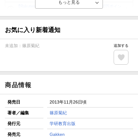
【Rakuten Fashion×楽天ブックス】条件達成で10万ポイン
ト山分け
【スタンプカード】楽天ポイントもらえる＆抽選で豪華景品
が当たる！
お気に入り新着通知
エントリー＆3,000円以上購入で無料データSIM（3GB/月プ
ラン）が当たる！
未追加：
篠原菊紀
追加する
楽天モバイル紹介キャンペーンの拡散で300円OFFクーポン
進呈
条件達成で楽天限定・宝塚歌劇 宙組貸切公演ペアチケット
が当たる
商品情報
発売日
2013年11月26日頃
著者／編集
篠原菊紀
発行元
学研教育出版
発売元
Gakken