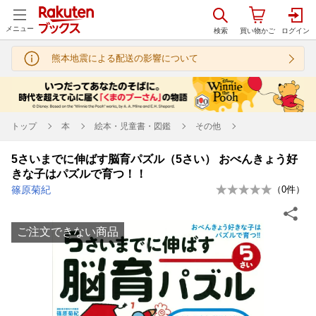
メニュー
熊本地震による配送の影響について
トップ
本
絵本・児童書・図鑑
その他
5さいまでに伸ばす脳育パズル（5さい） おべんきょう好
きな子はパズルで育つ！！
篠原菊紀
（
0
件）
ご注文できない商品