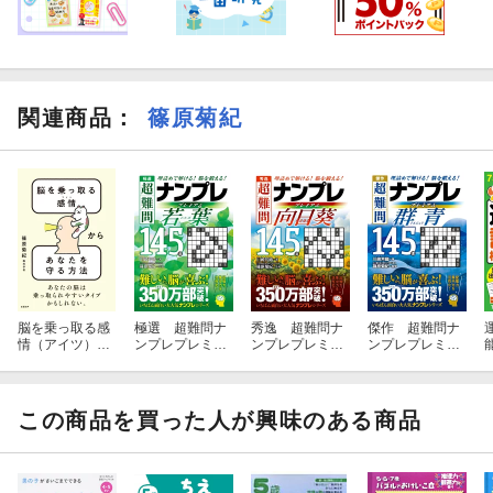
関連商品
：
篠原菊紀
脳を乗っ取る感
極選 超難問ナ
秀逸 超難問ナ
傑作 超難問ナ
情（アイツ）か
ンプレプレミア
ンプレプレミア
ンプレプレミア
らあなたを守る
ム145選 若葉
ム145選 向日
ム145選 群青
方法
葵
この商品を買った人が興味のある商品