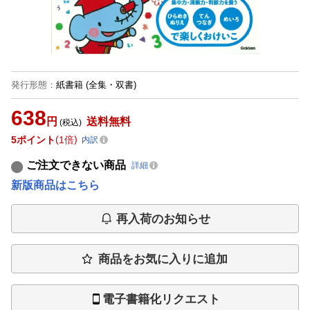
発行形態
：
紙書籍
(全集・双書)
638
円
送料無料
(税込)
5
ポイント
1倍
内訳
ご注文できない商品
詳細
新版商品はこちら
再入荷のお知らせ
商品をお気に入りに追加
電子書籍化リクエスト