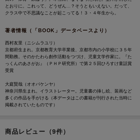
・いっきに全部読みました。（小3女子）
とおりに。これって、どうぜん…？そうともいえない。だって、
1 その日の朝
クラス中で不思議なことが起こってる！３・４年生から。
2 「体育 鉄ぼう」が消えた 菜々子の話
3 「算数」が消えた 翔太の話
著者情報（「BOOK」データベースより）
4 朝 墨汁の持ち主
5 「総合学習」が消えた 涼人の話
西村友里（ニシムラユリ）
6 朝 寺の伝説
京都府生まれ。京都教育大学卒業後、京都市内の小学校に３５年
7 朝 新しい時間割
間勤務。そのかたわら創作活動をつづけ、児童文学作家に。『た
8 それからの話
っくんのあさがお』（ＰＨＰ研究所）で第２５回ひろすけ童話賞
受賞
大庭賢哉（オオバケンヤ）
神奈川県生まれ。イラストレーター。児童書の挿し絵、装画など
多くの作品を手がける（本データはこの書籍が刊行された当時に
掲載されていたものです）
商品レビュー（9件）