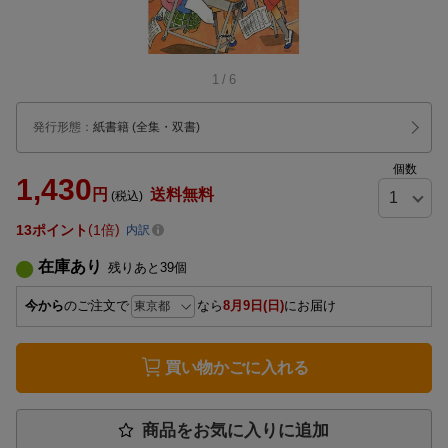
1
/
6
発行形態
：
紙書籍
(全集・双書)
個数
1,430
円
送料無料
(税込)
13
ポイント
1倍
内訳
在庫あり
残りあと
39
個
今から
のご注文で
なら
8月9日(日)
にお届け
買い物かごに入れる
商品をお気に入りに追加