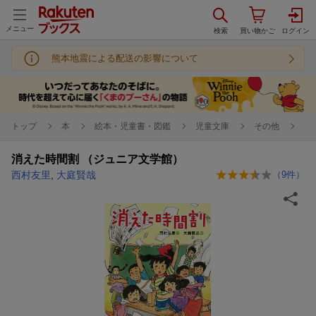
メニュー
熊本地震による配送の影響について
トップ
本
絵本・児童書・図鑑
児童文庫
その他
消えた時間割 （ジュニア文学館）
西村友里
,
大庭賢哉
（
9
件）