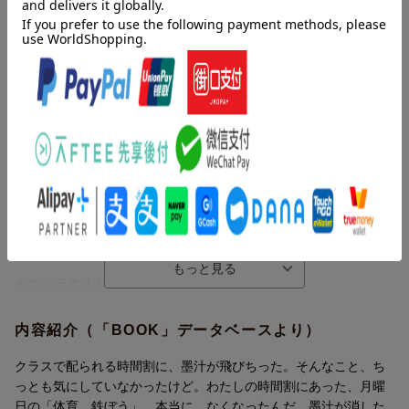
内容紹介（JPROより）
クラスで配られる時間割に、墨汁が飛びちった。
そんなこと、ちっとも気にしていなかったけど。
わたしの時間割にあった、月曜日の「体育 鉄ぼう」。
本当に、なくなったんだ。墨汁が消したとおりに。
これって、どうぜん……？
そうともいえない。
だって、クラス中で不思議なことが起こってる！
子どもたちが学校の「なぞ」にせまる
「消えた」シリーズの第1弾！
★第52回夏休みの本（緑陰図書）選定図書
＜読者のみなさんの声＞
内容紹介（「BOOK」データベースより）
・子どもみんながよろこぶ本だと思います。（小4女子）
・なぞがいっぱいで話がおもしろい。（小3男子）
クラスで配られる時間割に、墨汁が飛びちった。そんなこと、ち
・最後にどうなるかドキドキした。（小4女子）
っとも気にしていなかったけど。わたしの時間割にあった、月曜
・ぼくだったら、なにを消そうかな♪（小3男子）
日の「体育 鉄ぼう」。本当に、なくなったんだ。墨汁が消した