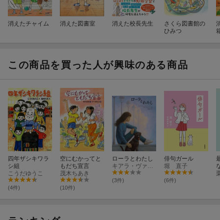
消えたチャイム
消えた図書室
消えた校長先生
さくら図書館の
ひみつ
この商品を買った人が興味のある商品
四年ザシキワラ
空にむかってと
ローラとわたし
俳句ガール
シ組
もだち宣言
キアラ・ヴァレンティーナ・セグレ
堀 直子
こうだゆうこ
茂木ちあき
(3件)
(6件)
(4件)
(10件)