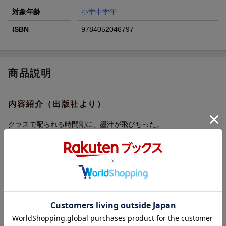
対象年齢
小学中学年
ISBN
9784052046797
商品説明
内容紹介（出版社より）
クラスで配られる時間割に、墨汁が飛びちった。
そんなこと、ちっとも気にしていなかったけど。
わたしの時間割にあった、月曜日の「体育 鉄ぼう」。
本当に、なくなったんだ。墨汁が消したとおりに。
これって、偶然……？
そうともいえない。
だって、クラス中で不思議なことが起こってる！
★第52回夏休みの本（緑陰図書）選定図書