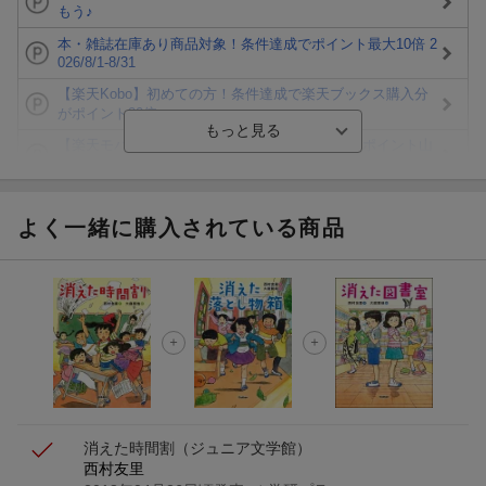
もう♪
本・雑誌在庫あり商品対象！条件達成でポイント最大10倍 2
026/8/1-8/31
【楽天Kobo】初めての方！条件達成で楽天ブックス購入分
がポイント20倍
【楽天モバイルご利用者限定】条件達成で100万ポイント山
分け！
【Rakuten Fashion×楽天ブックス】条件達成で10万ポイン
ト山分け
よく一緒に購入されている商品
【スタンプカード】楽天ポイントもらえる＆抽選で豪華景品
が当たる！
エントリー＆3,000円以上購入で無料データSIM（3GB/月プ
ラン）が当たる！
楽天モバイル紹介キャンペーンの拡散で300円OFFクーポン
進呈
消えた時間割
（ジュニア文学館）
西村友里