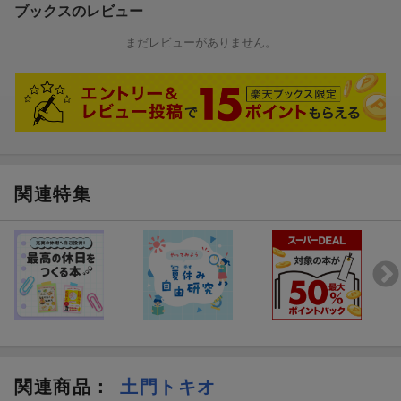
ブックスのレビュー
思わず笑ってしまうダジャレも盛りだくさん！ 読書が得意でな
いお子様でも、読み進められるしかけがいっぱいです。
まだレビューがありません。
【“超いきもの”の世界をのぞき見できる観音開き】
左右に広がる大きな観音ページでは、“超いきもの”たちがくらす世
界をのぞき見できます。よく見ると、だまし絵やめいろが隠れて
いるかも……？
＜もくじ＞
プロローグ ぼうけんの はじまり
関連特集
1章 ネッシー
2章 カッパ
3章 ビッグフット
4章 ユニコーン
5章 カエルおとこ
6章 チュパカブラ
関連商品
：
土門トキオ