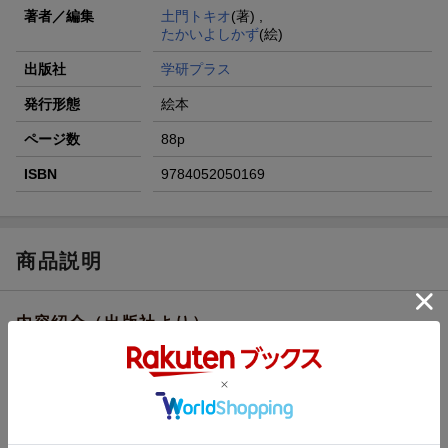
著者／編集
土門トキオ
(著) ,
たかいよしかず
(絵)
出版社
学研プラス
発行形態
絵本
ページ数
88p
ISBN
9784052050169
商品説明
内容紹介（出版社より）
★☆★☆★☆★☆★☆★☆★☆★☆★☆★☆★☆★
ネッシー、ビッグフット、カッパ……
この世にいるのか、いないのか、
謎につつまれた、”超いきもの”の世界を大冒険する