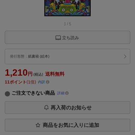
1
/
5
立ち読み
発行形態
：
紙書籍
(絵本)
1,210
円
送料無料
(税込)
11
ポイント
1倍
内訳
ご注文できない商品
詳細
再入荷のお知らせ
商品をお気に入りに追加