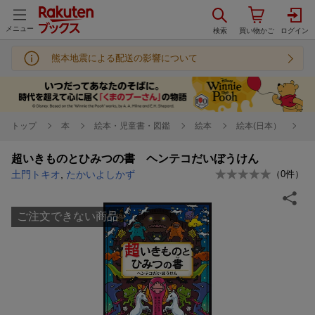
メニュー
熊本地震による配送の影響について
トップ
本
絵本・児童書・図鑑
絵本
絵本(日本）
超いきものとひみつの書 ヘンテコだいぼうけん
土門トキオ
,
たかいよしかず
（
0
件）
ご注文できない商品