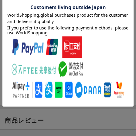
痛快エンタテインメント！
★☆★☆★☆★☆★☆★☆★☆★☆★☆★☆★☆★
好奇心旺盛な男の子・コペルくんは、おじいちゃんの秘密の部屋
で、ふしぎな本を見つけました。その本をそうっとひらくと、世
にもヘンテコないきもの・チュパが現れたのです。コペルくん
は、仲間の“超いきもの”に会わせてくれるという、チュパについて
いくことに。さあ、2人といっしょに、“超いきもの”に会いにいこ
う！
内容紹介（JPROより）
ネッシー、ビッグフット、カッパ……この世にいるのか、いない
【さくさく読めるショートストーリー】
のか、謎につつまれた”超いきもの”の世界を大冒険する痛快エンタ
お寿司屋さんを始めたカッパのお話や、家族思いのビッグフット
テインメント！ 笑いあり、涙ありのショートストーリーを読み
のお話など、笑いあり、涙ありのショートストーリーが6話入って
進めながら、めいろや探し絵などのゲームも楽しめます。
います。大きな字で読みやすく、初めてのひとり読みや朝読にも
おすすめです。
商品レビュー
【探し絵やゲーム、ダジャレも盛りだくさん】
めいろや探し絵など、人気のゲームも登場します。ストーリーの
カギとなるゲームに挑戦して、お話を読み進めましょう。随所に