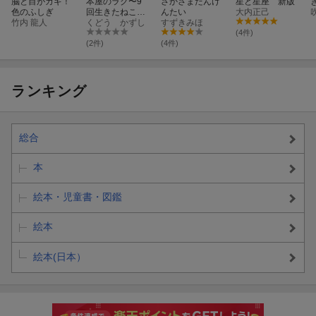
脳と目がカギ！
本屋のラク〜9
さかさまたんけ
星と星座 新版
色のふしぎ
回生きたねこの
んたい
大内正己
竹内 龍人
はなし〜
くどう かずし
すずきみほ
(4件)
(2件)
(4件)
ランキング
総合
本
絵本・児童書・図鑑
絵本
絵本(日本）