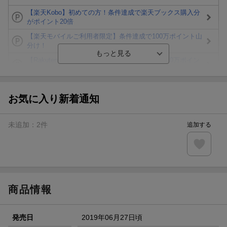
【楽天Kobo】初めての方！条件達成で楽天ブックス購入分
がポイント20倍
【楽天モバイルご利用者限定】条件達成で100万ポイント山
分け！
【Rakuten Fashion×楽天ブックス】条件達成で10万ポイン
ト山分け
【スタンプカード】楽天ポイントもらえる＆抽選で豪華景品
が当たる！
お気に入り新着通知
楽天モバイル紹介キャンペーンの拡散で300円OFFクーポン
進呈
未追加：
2
件
追加する
条件達成で楽天限定・宝塚歌劇 宙組貸切公演ペアチケット
が当たる
エントリー＆条件達成で『鬼滅の刃』オリジナルきんちゃく
袋が当たる！
商品情報
発売日
2019年06月27日頃