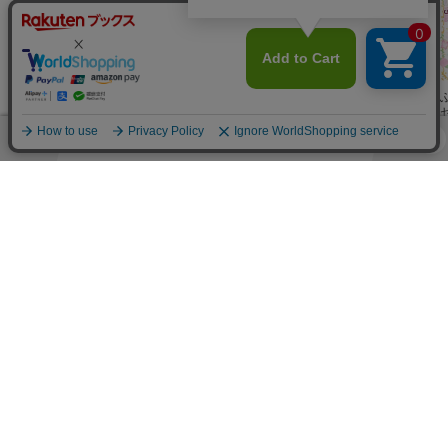
ふたごのプリン
ふたごのプリン
ふたごのプリン
なまがきちゃん
セスときらめき
セスとユニコー
セスと雪の国の
のだいぼうけん
ムーンライトド
ンランドのゆめ
オーロラドレス
レス
いろドレス
この商品を買った人が興味のある商品
ひみつの魔女フ
ミオととなりの
名探偵テスとミ
ひみつの魔女フ
レンズ 遊園地
マーメイド 人
ナ1 消えたか
レンズ はじめ
で魔法のやくそ
宮下恵茉
魚になれるのは
ミランダ・ジョーンズ
んむりのなぞ
ポーラ・ハリソン
てのマジカル☆
宮下 恵茉
く☆
ヒミツ。
ストリート
(3件)
(6件)
(9件)
(2件)
(