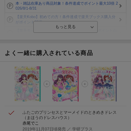
本・雑誌在庫あり商品対象！条件達成でポイント最大10倍 2
026/8/1-8/31
【楽天Kobo】初めての方！条件達成で楽天ブックス購入分
がポイント20倍
【楽天モバイルご利用者限定】条件達成で100万ポイント山
分け！
【Rakuten Fashion×楽天ブックス】条件達成で10万ポイン
ト山分け
よく一緒に購入されている商品
【スタンプカード】楽天ポイントもらえる＆抽選で豪華景品
が当たる！
エントリー＆3,000円以上購入で無料データSIM（3GB/月プ
ラン）が当たる！
楽天モバイル紹介キャンペーンの拡散で300円OFFクーポン
進呈
ふたごのプリンセスとマーメイドのときめきドレス
（まほうのドレスハウス）
赤尾でこ
2019年11月07日頃発売
／ 学研プラス