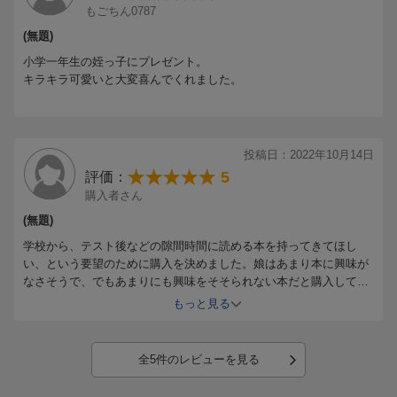
もごちん0787
(無題)
小学一年生の姪っ子にプレゼント。
キラキラ可愛いと大変喜んでくれました。
投稿日：2022年10月14日
5
評価：
購入者さん
(無題)
学校から、テスト後などの隙間時間に読める本を持ってきてほし
い、という要望のために購入を決めました。娘はあまり本に興味が
なさそうで、でもあまりにも興味をそそられない本だと購入しても
無意味だと思い、こちらを選びました。
もっと見る
シールが付属していますが、最初に遊ばせずに「学校で一度読んだ
らシールを渡すね」と伝えて取り外し、学校へ持たせました。そし
たらその日に読んで帰ってきました(笑)
全5件のレビューを見る
仕方なくシールを渡して、これで次の本を要求されたらどうしよう
かな、と考えていたら「また持っていくね」と言って学校に持って