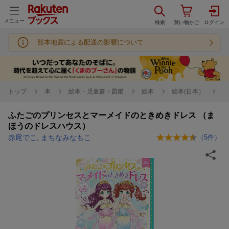
メニュー
熊本地震による配送の影響について
トップ
本
絵本・児童書・図鑑
絵本
絵本(日本）
ふたごのプリンセスとマーメイドのときめきドレス （ま
ほうのドレスハウス）
赤尾でこ
,
まちなみなもこ
（
5
件）