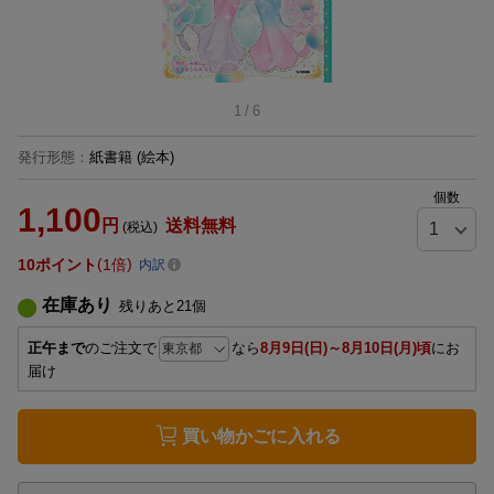
1
/
6
発行形態
：
紙書籍
(絵本)
個数
1,100
円
送料無料
(税込)
10
ポイント
1倍
内訳
在庫あり
残りあと
21
個
正午まで
のご注文で
なら
8月9日(日)～8月10日(月)頃
にお
届け
買い物かごに入れる