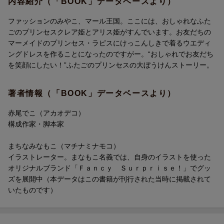
内容紹介（「BOOK」データベースより）
ファッションのみやこ、マール王国。ここには、おしゃれなふた
ごのプリンセスクレア姫とアリス姫がすんでいます。お友だちの
マーメイドのプリンセス・ラピスにけっこんしきで着るウエディ
ングドレスを作ることになったのですがー。“おしゃれでお友だち
を笑顔にしたい！”ふたごのプリンセスの大ぼうけんストーリー。
著者情報（「BOOK」データベースより）
赤尾でこ（アカオデコ）
構成作家・脚本家
まちなみなもこ（マチナミナモコ）
イラストレーター。まなもこ名義では、自身のイラストを使った
オリジナルブランド「Ｆａｎｃｙ Ｓｕｒｐｒｉｓｅ！」でグッ
ズを展開中（本データはこの書籍が刊行された当時に掲載されて
いたものです）