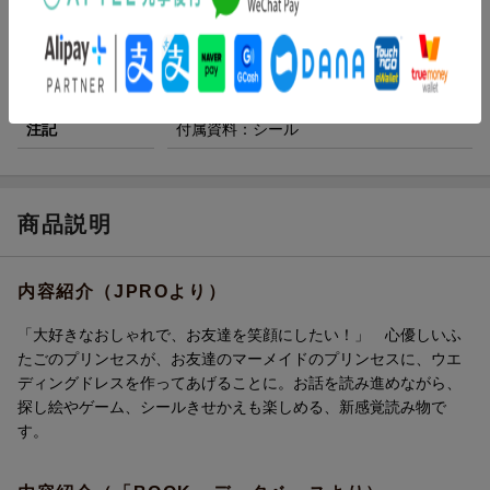
ページ数
96p
対象年齢
小学低学年
ISBN
9784052050213
注記
付属資料：シール
商品説明
内容紹介（JPROより）
「大好きなおしゃれで、お友達を笑顔にしたい！」 心優しいふ
たごのプリンセスが、お友達のマーメイドのプリンセスに、ウエ
ディングドレスを作ってあげることに。お話を読み進めながら、
探し絵やゲーム、シールきせかえも楽しめる、新感覚読み物で
す。