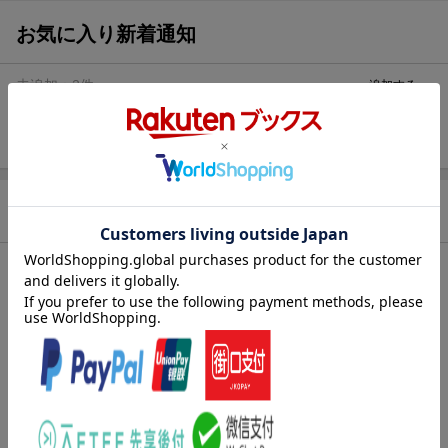
お気に入り新着通知
未追加：
2
件
追加する
商品情報
発売日
2019年11月07日頃
著者／編集
赤尾でこ
(原著) ,
まちなみなもこ
(絵)
レーベル
まほうのドレスハウス
出版社
学研プラス
発行形態
絵本