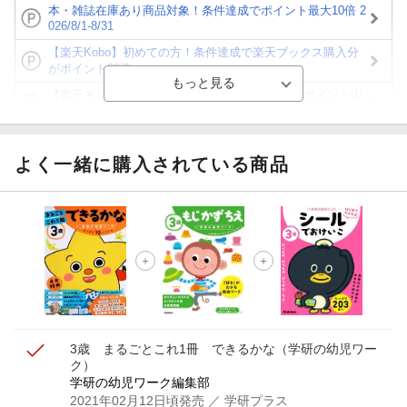
本・雑誌在庫あり商品対象！条件達成でポイント最大10倍 2
026/8/1-8/31
【楽天Kobo】初めての方！条件達成で楽天ブックス購入分
がポイント20倍
【楽天モバイルご利用者限定】条件達成で100万ポイント山
分け！
【Rakuten Fashion×楽天ブックス】条件達成で10万ポイン
ト山分け
よく一緒に購入されている商品
【スタンプカード】楽天ポイントもらえる＆抽選で豪華景品
が当たる！
エントリー＆3,000円以上購入で無料データSIM（3GB/月プ
ラン）が当たる！
楽天モバイル紹介キャンペーンの拡散で300円OFFクーポン
進呈
3歳 まるごとこれ1冊 できるかな
（学研の幼児ワー
ク）
学研の幼児ワーク編集部
2021年02月12日頃発売
／ 学研プラス