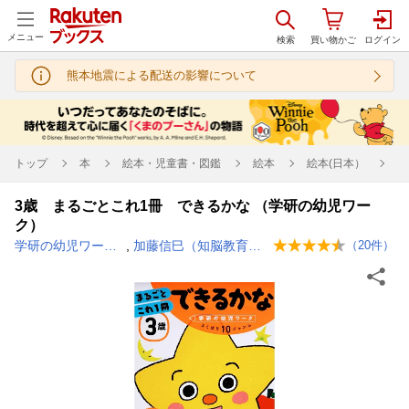
メニュー
熊本地震による配送の影響について
トップ
本
絵本・児童書・図鑑
絵本
絵本(日本）
3歳 まるごとこれ1冊 できるかな （学研の幼児ワー
ク）
学研の幼児ワーク編集部
,
加藤信巳（知脳教育研究所）
（
20
件）