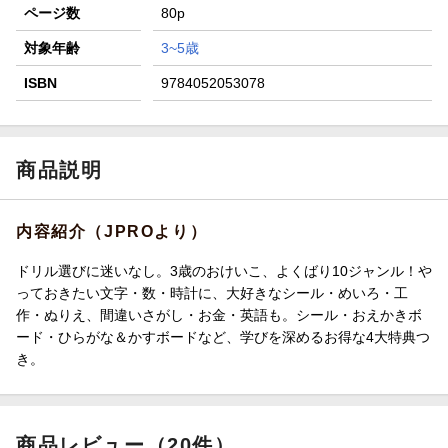
ページ数
80p
対象年齢
3~5歳
ISBN
9784052053078
商品説明
内容紹介（JPROより）
ドリル選びに迷いなし。3歳のおけいこ、よくばり10ジャンル！や
っておきたい文字・数・時計に、大好きなシール・めいろ・工
作・ぬりえ、間違いさがし・お金・英語も。シール・おえかきボ
ード・ひらがな＆かすボードなど、学びを深めるお得な4大特典つ
き。
商品レビュー（20件）