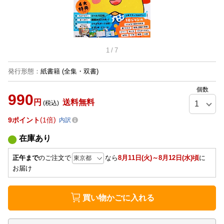
1
/
7
発行形態
：
紙書籍
(全集・双書)
個数
990
円
送料無料
(税込)
9
ポイント
1倍
内訳
在庫あり
正午まで
のご注文で
なら
8月11日(火)～8月12日(水)頃
に
お届け
買い物かごに入れる