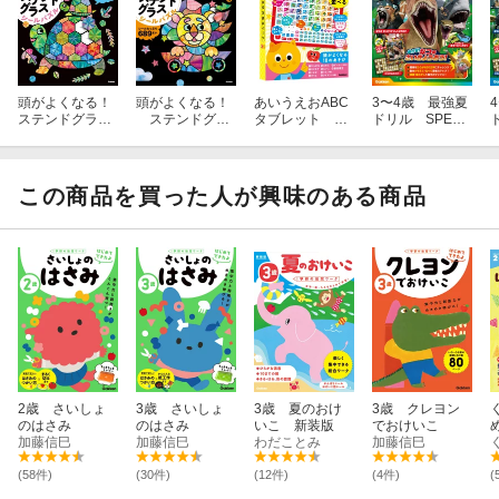
頭がよくなる！
頭がよくなる！
あいうえおABC
3〜4歳 最強夏
ステンドグラス
ステンドグラ
タブレット 特
ドリル SPECI
シールパズル3
スシールパズ
別限定（おため
AL MATCH
ル 真夜中のワ
しワークつき）
ンダーランド編
この商品を買った人が興味のある商品
2歳 さいしょ
3歳 さいしょ
3歳 夏のおけ
3歳 クレヨン
のはさみ
のはさみ
いこ 新装版
でおけいこ
加藤信巳
加藤信巳
わだことみ
加藤信巳
(58件)
(30件)
(12件)
(4件)
(