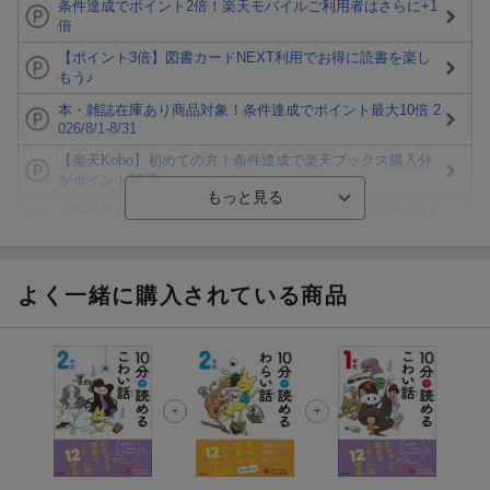
条件達成でポイント2倍！楽天モバイルご利用者はさらに+1
倍
【ポイント3倍】図書カードNEXT利用でお得に読書を楽し
もう♪
本・雑誌在庫あり商品対象！条件達成でポイント最大10倍 2
026/8/1-8/31
【楽天Kobo】初めての方！条件達成で楽天ブックス購入分
がポイント20倍
【楽天モバイルご利用者限定】条件達成で100万ポイント山
分け！
【Rakuten Fashion×楽天ブックス】条件達成で10万ポイン
ト山分け
よく一緒に購入されている商品
【スタンプカード】楽天ポイントもらえる＆抽選で豪華景品
が当たる！
エントリー＆3,000円以上購入で無料データSIM（3GB/月プ
ラン）が当たる！
楽天モバイル紹介キャンペーンの拡散で300円OFFクーポン
進呈