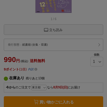
1
/
6
立ち読み
発行形態
：
紙書籍
(全集・双書)
個数
990
円
送料無料
(税込)
9
ポイント
1倍
内訳
在庫あり
残りあと
13
個
今から
のご注文で
なら
8月9日(日)
にお届け
買い物かごに入れる