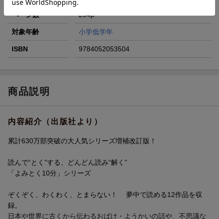
ページ数
204p
対象年齢
小学低学年
ISBN
9784052053504
商品説明
内容紹介（出版社より）
累計630万部突破の大人気シリーズ増補改訂版！
読んで“とく”する、どんどん読み“解く”
「よみとく10分」シリーズ
ぞくぞく、わくわく、とまらない！ 夢中で読める12作品を収
録。
日本や世界に古くから伝わるおばけ・ようかいの話や、不思議な