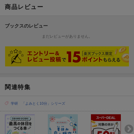
商品レビュー
・人に死をつげるようかい 文・藤沼良三 絵・浜野史子
・イワナぼうず 文・楠章子 絵・水野ぷりん
・かがみにばけたくも 文・加納一朗 絵・nachicco
ブックスのレビュー
・引っぱりだこの田能久さん 文・鶴川たくじ 絵・イトウケイ
シ
まだレビューがありません。
こわい話のとびら 絵・森のくじら
関連特集
学研 「よみとく10分」シリーズ