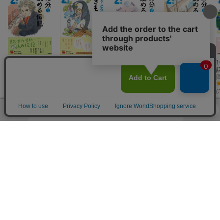
10分で読める伝
なぜ？どうし
10分で読める物
10分で読める名
記 2年生
て？いきものの
語 2年生
作 2年生
塩谷京子
お話 2年生
杉野さち子
青木伸生
岡信子
(18件)
(2件)
(7件)
(7件)
(
ランキング
総合
本
絵本・児童書・図鑑
図鑑・ちしき