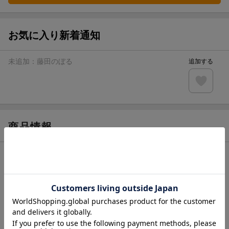
お気に入り新着通知
未追加：
藤田のぼる
追加する
商品情報
発売日
2021年06月10日頃
著者／編集
藤田のぼる
(監修)
レーベル
よみとく10分
出版社
学研プラス
発行形態
全集・双書