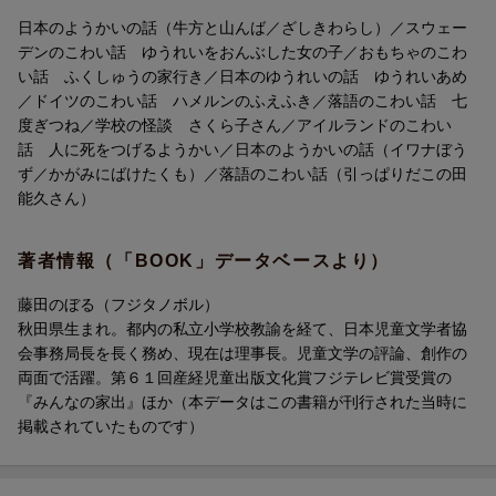
ページを新たに追加。
日本のようかいの話（牛方と山んば／ざしきわらし）／スウェー
内容理解を深めるクイズ、意外なエピソードの紹介で探求心を育
デンのこわい話 ゆうれいをおんぶした女の子／おもちゃのこわ
むページ、感想や自分の意見を考えさせる問いかけなど、もりだ
い話 ふくしゅうの家行き／日本のゆうれいの話 ゆうれいあめ
くさん！
／ドイツのこわい話 ハメルンのふえふき／落語のこわい話 七
度ぎつね／学校の怪談 さくら子さん／アイルランドのこわい
4．朝読・音読にも最適
話 人に死をつげるようかい／日本のようかいの話（イワナぼう
学校での「朝の読書」の時間に、「音読」の宿題、短い時間での
ず／かがみにばけたくも）／落語のこわい話（引っぱりだこの田
「読み聞かせ」、文字が読めるようになってきたお子さんの「ひ
能久さん）
とり読み」など、さまざまな形で活用できます。
著者情報（「BOOK」データベースより）
もくじ
表紙絵 クリハラタカシ
藤田のぼる（フジタノボル）
・牛方と山んば 文・大石真 絵・西山マリ
秋田県生まれ。都内の私立小学校教諭を経て、日本児童文学者協
・ざしきわらし 文・楠章子 絵・吉見礼司
会事務局長を長く務め、現在は理事長。児童文学の評論、創作の
・ゆうれいをおんぶした女の子 文・小池タミ子 絵・藤沢芳子
両面で活躍。第６１回産経児童出版文化賞フジテレビ賞受賞の
・ふくしゅうの家行き 文・山脇恭 絵・川下隆
『みんなの家出』ほか（本データはこの書籍が刊行された当時に
・ゆうれいあめ 文・舟崎克彦 絵・柴田亜樹子
掲載されていたものです）
・ハメルンのふえふき 文・辻真先 絵・サトゥー芳美
・七度ぎつね 文・土門トキオ 絵・三本桂子
・さくら子さん 文・辻貴司 絵・川下隆