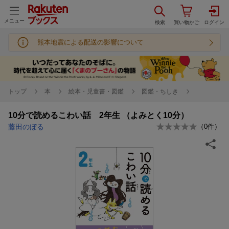
メニュー
熊本地震による配送の影響について
トップ
本
絵本・児童書・図鑑
図鑑・ちしき
10分で読めるこわい話 2年生 （よみとく10分）
藤田のぼる
（
0
件）