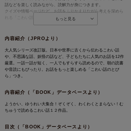
話などを楽しく読みながら、読解力が身につきます。
クイズや情報ページなど、お話をふりかえりながら考えを深めら
れる「こわい話のとびら」つき。
シリーズの特長
1．各学年にぴったりの、短いお話がたくさん！
内容紹介（JPROより）
・短編集だから、飽きずにどんどん読むことができ、「読書の
幅」を広げます。
大人気シリーズ改訂版。日本や世界に古くから伝わるこわい話
・集中して読むことで「集中力」「読解力」もUP！ 読書が楽し
や、不思議な話、妖怪の話など、子どもたちに人気のお話を12作
くなるシリーズです。
厳選。一話一話が短く、一人でもすらすら読めるので、朝の読書
・特に、読書が苦手なお子さんからは、“本が好きになった”“はじ
や音読にもぴったり。お話をもっと楽しめる「こわい話のとび
めて1冊全部読めた”などの喜びの声多数。
ら」つき。
・学年別で選びやすく、進級・進学のプレゼントにも最適。
内容紹介（「BOOK」データベースより）
2．入試問題や教材にも多数採用
良質な読み物が信頼を集め、中学入試や模擬試験の問題、教材に
ようかい、ゆうれい大集合！ぞくぞく、わくわくとまらない！む
も多数採用されています。
ちゅうで読めるこわい話１２作品。
3．新学習指導要領対応の「こわい話のとびら」つき
目次（「BOOK」データベースより）
改訂版では、お話を楽しみながら「主体的に考える力」を育てる