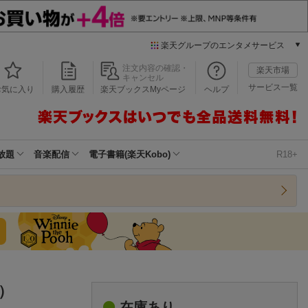
楽天グループのエンタメサービス
本/ゲーム/CD/DVD
注文内容の確認・
楽天市場
キャンセル
楽天ブックス
サービス一覧
お気に入り
購入履歴
楽天ブックスMyページ
ヘルプ
電子書籍
楽天Kobo
雑誌読み放題
楽天マガジン
放題
音楽配信
電子書籍(楽天Kobo)
R18+
音楽配信
楽天ミュージック
動画配信
楽天TV
動画配信ガイド
Rakuten PLAY
無料テレビ
Rチャンネル
）
チケット
在庫あり