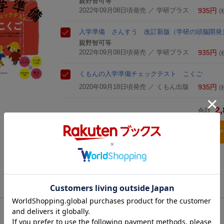
親野智可等
2022年09月08日頃発売
／ 学研プラス
935
円
(
入学準備 さんすう 改訂新版
（学研の頭脳開発
親野智可等
2022年09月08日頃発売
／ 学研プラス
935
円
(
くもんの入学準備チェックテスト こくご
2020年09月18日頃発売
／ くもん出版
935
円
(
2,
合計
3点とも買い物