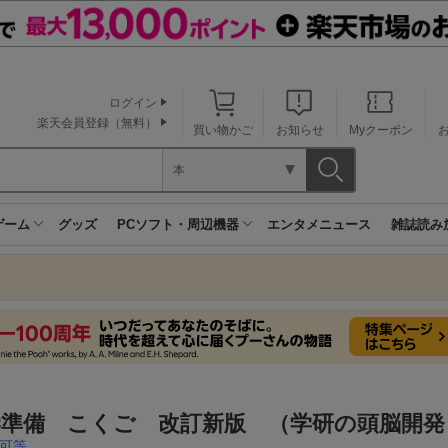
ログイン
楽天会員登録（無料）
買い物かご
お知らせ
Myクーポン
本
ゲーム
グッズ
PCソフト・周辺機器
エンタメニュース
雑誌読み
学準備 こくご 改訂新版 （学研の頭脳開発
可等