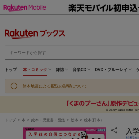
トップ
本・コミック
雑誌
音楽CD
DVD・ブルーレイ
熊本地震による配送の影響について
現
トップ
>
本
>
絵本・児童書・図鑑
>
絵本
>
絵本(日本）
在
地
入
親野智