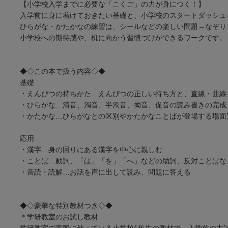
【小学校入学までに必要な「こくご」の力が身につく！】
入学前に身に着けておきたい基礎と、小学校のスタートダッシュ
ひらがな・かたかなの練習は、シールなどの楽しい問題→なぞり
小学校への期待感や、机に向かう習慣づけができるワークです。
◆◇この本で扱う内容◇◆
基礎
・えんぴつの持ちかた…えんぴつの正しい持ち方と、直線・曲線
・ひらがな…清音、濁音、半濁音、拗音、促音の読み書きの完成
・かたかな…ひらがなとの区別やかたかなことばが登場する場面
応用
・漢字…身の回りにある漢字を中心に親しむ
・ことば…動詞、「は」「を」「へ」などの助詞、反対ことばな
・音読・読解…お話を声に出して読み、問題に答える
◆◇豪華な特別教材つき◇◆
＊学研教室のお試し教材
学研教室で実際に使っている小学校1年生の教材で、入学前の力