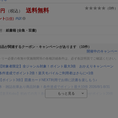
（
0
件）
送料無料
円
（税込）
ント
1倍
内訳
態
：
紙書籍
(全集・双書)
商品が関連するクーポン・キャンペーンがあります
（10件）
開催中のキャンペー
トリー必要の有無や実施期間等の各種詳細条件は、必ず各説明頁でご確認ください
【対象者限定】全ジャンル対象！ポイント最大3倍 おかえりキャンペーン
条件達成でポイント2倍！楽天モバイルご利用者はさらに+1倍
【ポイント3倍】図書カードNEXT利用でお得に読書を楽しもう♪
本・雑誌在庫あり商品対象！条件達成でポイント最大10倍 2026/8/1-8/31
【楽天Kobo】初めての方！条件達成で楽天ブックス購入分がポイント20倍
【楽天モバイルご利用者限定】条件達成で100万ポイント山分け！
【Rakuten Fashion×楽天ブックス】条件達成で10万ポイント山分け
【スタンプカード】楽天ポイントもらえる＆抽選で豪華景品が当たる！