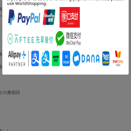
を成功させる発展問題が1冊で学べる！
→書きの3ステップで、しっかり定着させます。
をかく練習
別に学習
どの形容詞
試し！