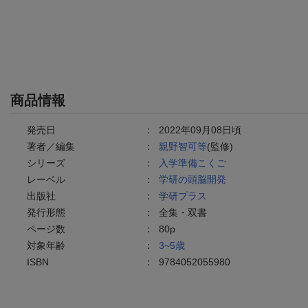
商品情報
発売日
：
2022年09月08日頃
著者／編集
：
親野智可等
(監修)
シリーズ
：
入学準備こくご
レーベル
：
学研の頭脳開発
出版社
：
学研プラス
発行形態
：
全集・双書
ページ数
：
80p
対象年齢
：
3~5歳
ISBN
：
9784052055980