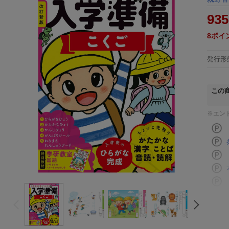
935
8
ポイ
発行形
この
※エン