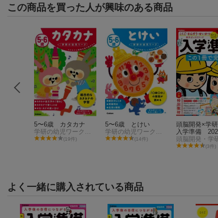
この商品を買った人が興味のある商品
かず ち
5〜6歳 カタカナ
5〜6歳 とけい
頭脳開発×学
学研の幼児ワーク編集部
学研の幼児ワーク編集部
入学準備 20
学研の幼児ワーク編集部
版
(19件)
(14件)
3件)
(3件)
よく一緒に購入されている商品