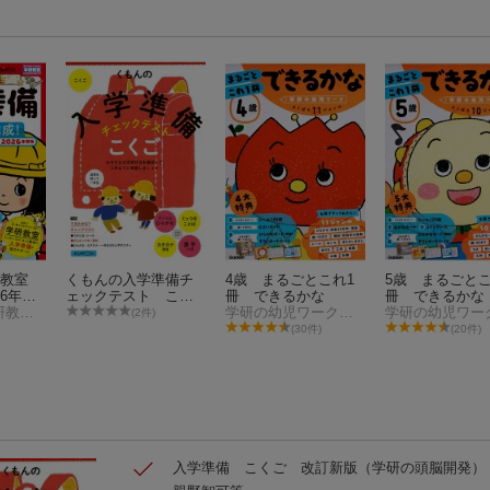
研教室
くもんの入学準備チ
4歳 まるごとこれ1
5歳 まるごとこ
26年度
ェックテスト こく
冊 できるかな
冊 できるかな
頭脳開発・学研教室編集チーム
ご
学研の幼児ワーク編集部
(2件)
(30件)
(20件)
入学準備 こくご 改訂新版
（学研の頭脳開発）