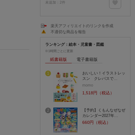
未追加：
2
件
楽天アフィリエイトのリンクを作成
不適切な商品を報告
ランキング：絵本・児童書・図鑑
※1時間ごとに更新
紙書籍版
電子書籍版
おいしい！イラストレッ
1
スン クレパスで…
momo
1,518円（税込）
【予約】くもんなぜなぜ
2
カレンダー2027年…
660円（税込）