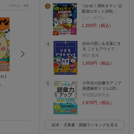
ページ：
1
/
4
つかめ！理科ダマン 12
3
最強ロボット決戦…
シン・テフン
1,320円（税込）
自分の思いを言葉にす
4
る こどもアウトプ…
樺沢 紫苑
1,650円（税込）
れ1
頭脳開発×学研教室
くもんの入学準備チ
4歳 たしざん
入学準備 2027年度
ェックテスト さん
学
小学生の語彙力アップ
5
学研の幼児ワーク編集部
版
頭脳開発・学研教室編集チーム
すう
(2件)
(16件)
基礎練習ドリル120…
(1件)
学習国語研究会
1,870円（税込）
絵本・児童書・図鑑ランキングを見る