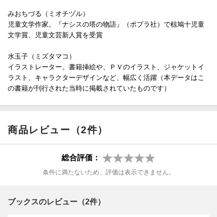
ララ姫の父。とてもやさしい。女王と結婚して王になるまでは、
みおちづる（ミオチヅル）
農夫だった。
児童文学作家。『ナシスの塔の物語』（ポプラ社）で椋鳩十児童
文学賞、児童文芸新人賞を受賞
★ノーラ
ララ姫の身のまわりの世話をしている。あわてんぼうで、おしゃ
水玉子（ミズタマコ）
べり。
イラストレーター。書籍挿絵や、ＰＶのイラスト、ジャケットイ
ラスト、キャラクターデザインなど、幅広く活躍（本データはこ
★茶色のとらねこ
の書籍が刊行された当時に掲載されていたものです）
きれいなストーンのついた首わをつけた、こねこ。その正体は、
じつは・・・・・・?
＜この本の、おすすめポイント＞
商品レビュー（2件）
1、かわいいイラストで読みやすい！
ドキドキわくわくしながら、どんどん読み進められて、読書を楽
総合評価：
しめます。
条件に満たないため、評価は表示できません。
2、楽しい、巻頭、巻末ページつき！
登場人物についてくわしくわかるページや、魔法道具やドレスの
特集ページで、物語の世界に、よりひきこまれます。
ブックスのレビュー（2件）