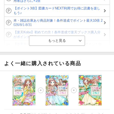
用者はさらに+1倍
【ポイント3倍】図書カードNEXT利用でお得に読書を楽し
もう♪
本・雑誌在庫あり商品対象！条件達成でポイント最大10倍 2
026/8/1-8/31
【楽天Kobo】初めての方！条件達成で楽天ブックス購入分
がポイント20倍
【楽天モバイルご利用者限定】条件達成で100万ポイント山
分け！
【Rakuten Fashion×楽天ブックス】条件達成で10万ポイン
ト山分け
よく一緒に購入されている商品
【スタンプカード】楽天ポイントもらえる＆抽選で豪華景品
が当たる！
エントリー＆3,000円以上購入で無料データSIM（3GB/月プ
ラン）が当たる！
楽天モバイル紹介キャンペーンの拡散で300円OFFクーポン
進呈