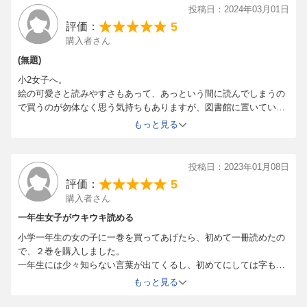
3、キーワードは、ねこ、魔法、姫、
投稿日：2024年03月01日
想像の世界を広げながら、思いやり、勇気、成長がテーマの物語
5
評価：
を楽しめます。
購入者さん
(無題)
小2女子へ。
絵の可愛さと読みやすさもあって、あっという間に読んでしまうの
で買うのが勿体なく思う気持ちもありますが、図書館に置いていな
いので購入しています。
もっと見る
投稿日：2023年01月08日
5
評価：
購入者さん
一年生女子がウキウキ読める
小学一年生の女の子に一巻を買ってあげたら、初めて一冊読めたの
で、２巻を購入しました。
一年生には少々知らない言葉が出てくるし、初めてにしては字も多
いかなと思いましたが、『猫』と『魔法』と『お姫様』という女子
もっと見る
の心を揺らすパワー設定のおかげで、熱心に読み続けています。
時々言葉の意味を聞かれたり、読んであげるページもありました