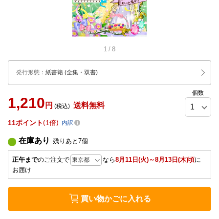
1
/
8
発行形態
：
紙書籍
(全集・双書)
個数
1,210
円
送料無料
(税込)
11
ポイント
1倍
内訳
在庫あり
残りあと
7
個
正午まで
のご注文で
なら
8月11日(火)～8月13日(木)頃
に
お届け
買い物かごに入れる