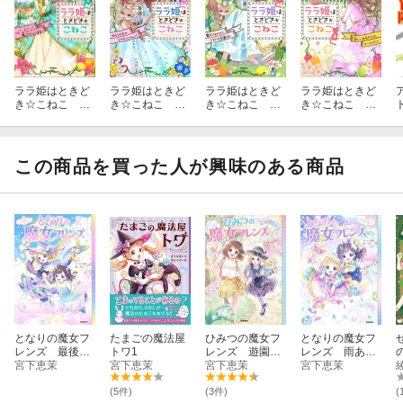
ララ姫はときど
ララ姫はときど
ララ姫はときど
ララ姫はときど
き☆こねこ バ
き☆こねこ 仮
き☆こねこ 魔
き☆こねこ 新
ースデーに魔法
そう大会で、ミ
女のおうちと、
しいお友だち
がはじまる！
ラクルじけ
ドキドキ遊園
は、マーメイ
ん！？
地！
ド！？
この商品を買った人が興味のある商品
となりの魔女フ
たまごの魔法屋
ひみつの魔女フ
となりの魔女フ
レンズ 最後の
トワ1
レンズ 遊園地
レンズ 雨あが
魔法とサクラ色
宮下恵茉
宮下恵茉
で魔法のやくそ
宮下恵茉
りにきらめく笑
宮下恵茉
の未来☆
く☆
顔の魔法
(5件)
(3件)
(