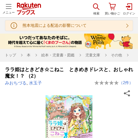
メニュー
熊本地震による配送の影響について
トップ
本
絵本・児童書・図鑑
児童文庫
その他
ララ姫はときどき☆こねこ ときめきドレスと、おしゃれ
魔女！？ （2）
みおちづる
,
水玉子
（
2
件）