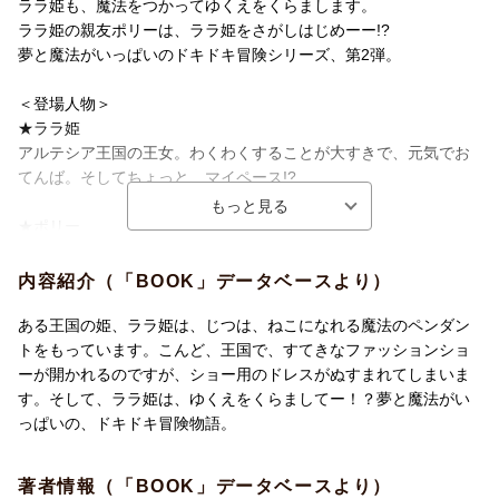
ララ姫も、魔法をつかってゆくえをくらまします。
ララ姫の親友ポリーは、ララ姫をさがしはじめーー!?
夢と魔法がいっぱいのドキドキ冒険シリーズ、第2弾。
＜登場人物＞
★ララ姫
アルテシア王国の王女。わくわくすることが大すきで、元気でお
てんば。そしてちょっと、マイペース!?
★ポリー
ララ姫が小さいころからの親友。知識があって、うわさや流行に
もくわしい。
内容紹介（「BOOK」データベースより）
★リオン
ある王国の姫、ララ姫は、じつは、ねこになれる魔法のペンダン
ララ姫、ポリーとおさななじみの友だち。今は騎士見習い。ちょ
トをもっています。こんど、王国で、すてきなファッションショ
っぴり、こわがり。
ーが開かれるのですが、ショー用のドレスがぬすまれてしまいま
す。そして、ララ姫は、ゆくえをくらましてー！？夢と魔法がい
★マリーナ女王
っぱいの、ドキドキ冒険物語。
ララ姫の母。かしこく、いつも、てきぱきと国をおさめている。
著者情報（「BOOK」データベースより）
★トラン王