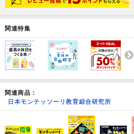
4 算数棒
5 おはじき
6 数字カード
＜「数」の興味を広げる身近なテーマ・楽しい問題＞
関連特集
・時計やカレンダーなど身近な「数」
・絵探しやめいろ
・たしざん・ひきざんに通じる問題
・10より大きい数、100より大きい数
・助数詞（〜こ／〜ひき など）や世界の数字
数を操作する中で、「どうして、こうなるのかな？」など、論理
的な思考力も身につきます！
関連商品
：
日本モンテッソーリ教育綜合研究所