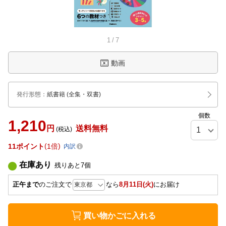
1
/
7
動画
発行形態
：
紙書籍
(全集・双書)
個数
1,210
円
送料無料
(税込)
11
ポイント
1倍
内訳
在庫あり
残りあと
7
個
正午まで
のご注文で
なら
8月11日(火)
にお届け
買い物かごに入れる