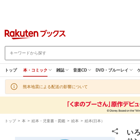
トップ
本・コミック
雑誌
音楽CD
DVD・ブルーレイ
熊本地震による配送の影響について
現
トップ
>
本
>
絵本・児童書・図鑑
>
絵本
>
絵本(日本）
在
地
い