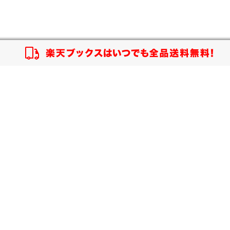
【スタンプカード】楽天ポイントもらえる＆抽選で豪華景品が当たる！
エントリー＆3,000円以上購入で無料データSIM（3GB/月プラン）が当たる！
楽天モバイル紹介キャンペーンの拡散で300円OFFクーポン進呈
ズ