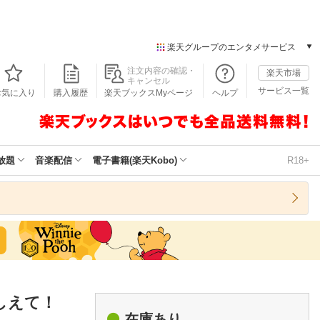
楽天グループのエンタメサービス
本/ゲーム/CD/DVD
注文内容の確認・
楽天市場
キャンセル
楽天ブックス
サービス一覧
お気に入り
購入履歴
楽天ブックスMyページ
ヘルプ
電子書籍
楽天Kobo
雑誌読み放題
楽天マガジン
放題
音楽配信
電子書籍(楽天Kobo)
R18+
音楽配信
楽天ミュージック
動画配信
楽天TV
動画配信ガイド
Rakuten PLAY
無料テレビ
Rチャンネル
しえて！
チケット
在庫あり