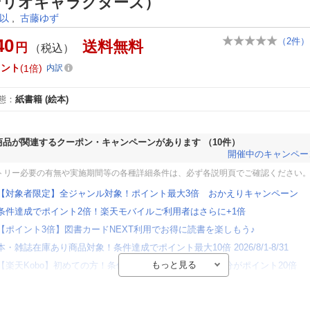
ンリオキャラクターズ）
以
,
古藤ゆず
40
（
2
件）
送料無料
円
（税込）
イント
1倍
内訳
態
：
紙書籍
(絵本)
商品が関連するクーポン・キャンペーンがあります
（10件）
開催中のキャンペー
トリー必要の有無や実施期間等の各種詳細条件は、必ず各説明頁でご確認ください
【対象者限定】全ジャンル対象！ポイント最大3倍 おかえりキャンペーン
条件達成でポイント2倍！楽天モバイルご利用者はさらに+1倍
【ポイント3倍】図書カードNEXT利用でお得に読書を楽しもう♪
本・雑誌在庫あり商品対象！条件達成でポイント最大10倍 2026/8/1-8/31
【楽天Kobo】初めての方！条件達成で楽天ブックス購入分がポイント20倍
【楽天モバイルご利用者限定】条件達成で100万ポイント山分け！
【Rakuten Fashion×楽天ブックス】条件達成で10万ポイント山分け