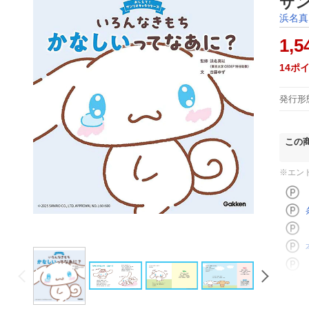
サ
浜名真
1,5
14
ポ
発行形
この
※エン