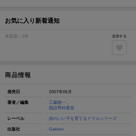
ト山分け
【スタンプカード】楽天ポイントもらえる＆抽選で豪華景品
が当たる！
お気に入り新着通知
エントリー＆3,000円以上購入で無料データSIM（3GB/月プ
ラン）が当たる！
未追加：
2
件
追加する
楽天モバイル紹介キャンペーンの拡散で300円OFFクーポン
進呈
条件達成で楽天限定・宝塚歌劇 宙組貸切公演ペアチケット
が当たる
商品情報
発売日
2007年06月
著者／編集
工藤順一
,
国語専科教室
レーベル
頭のいい子を育てるドリルシリーズ
出版社
Gakken