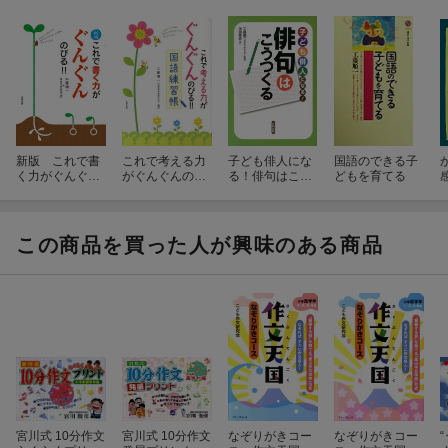
新版 これで書
これで考える力
子ども俳人にな
国語のできる子
く力がぐんぐん
がぐんぐんのび
る！俳句はこう
どもを育てる
のびる!!
る！！国語練習
つくる
帳
この商品を買った人が興味のある商品
宮川式 10分作文
宮川式 10分作文
なぞりがきコー
なぞりがきコー