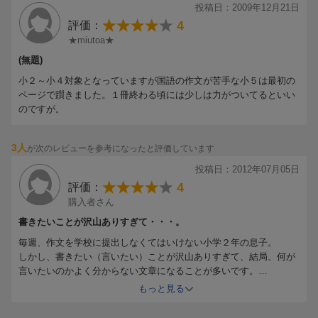
書いています。解答にはない子供の面白い考え方がわかって、親も
投稿日：2009年12月21日
楽しいです。
4
評価：
レベルはスタンダードで丁度良かったと思います。
★miutoa★
(無題)
小２～小４対象となっていますが国語の作文が苦手な小５は最初の
ページで躓きました。１冊終わる頃には少しは力がついてるといい
のですが。
3人
が次のレビューを参考になったと評価しています
投稿日：2012年07月05日
4
評価：
購入者さん
書きたいことが沢山ありすぎて・・・。
毎週、作文を学校に提出しなくてはいけない小学２年の息子。
しかし、書きたい（言いたい）ことが沢山ありすぎて、結局、何が
言いたいのかよく分からない文章になることが多いです。
そのため、どうにか文章がうまくならないものかと思い、プライマ
もっと見る
リーと悩んだのですが、とりあえず、スタンダードを購入。
このスタンダードを見た感想ですが、論理的に文章を書く、という