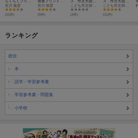
らくらくプリン
発展プリント 小
ス 作文天国
ス 作文天国
ト 小学校低学年
宮川 俊彦
学校高学年編
宮川 俊彦
小学校高学年
こども作文研究会
小学校低学年
こども作文研究会
編
4・5・6年生
1・2・3年生
(21件)
(5件)
(2件)
(11件)
ランキング
総合
本
語学・学習参考書
学習参考書・問題集
小学校