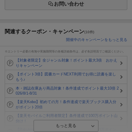
お問い合わせ
関連するクーポン・キャンペーン
(10件)
開催中のキャンペーンをもっと見る
※エントリー必要の有無や実施期間等の各種詳細条件は、必ず各説明頁でご確認ください。
【対象者限定】全ジャンル対象！ポイント最大3倍 おかえ
りキャンペーン
【ポイント3倍】図書カードNEXT利用でお得に読書を楽し
もう♪
本・雑誌在庫あり商品対象！条件達成でポイント最大10倍 2
026/8/1-8/31
【楽天Kobo】初めての方！条件達成で楽天ブックス購入分
がポイント20倍
【楽天モバイルご利用者限定】条件達成で100万ポイント山
分け！
【Rakuten Fashion×楽天ブックス】条件達成で10万ポイン