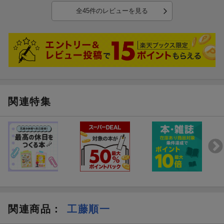
ことに特化されている気がします。理系的な文章と言いましょう
全45件のレビューを見る
か・・・。
こういう説明文タイプの問題は、進○ゼミの博士講座で指導してい
る方法に近いような気がしました。漫画の部分は、ド○ゼミをもう
少し難しくしたような感じ。
文章の構成などは、特には説明していません。
あと、論理的に説明しなくてはいけないので、語彙力が無いと難し
いのでは？と思いました。
その後、プライマリーを本屋さんで見ました。
「プライマリーと差がある」と書かれた他のレビューがありました
関連特集
が、確かにそうかと思います。
プライマリーは、文章を書くというよりも、埋めていくような感じ
です。最後の方に少し文章を書く部分がありましたが・・・。
印象としては、プライマリーとスタンダードの間には、語彙力が必
須という感じでしょうか。
とりあえず、購入したので夏休みにするつもりですが、文章構成力
などは他のものを購入した方が良いかも・・・と思いました。
求めていたものと少し違ったので、★４つで。
でも、論理的な説明文を書く問題集としては、とても良いと思いま
す。
関連商品
：
工藤順一