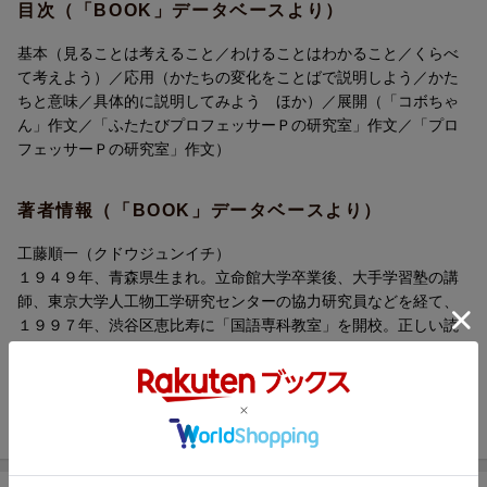
目次（「BOOK」データベースより）
基本（見ることは考えること／わけることはわかること／くらべ
て考えよう）／応用（かたちの変化をことばで説明しよう／かた
ちと意味／具体的に説明してみよう ほか）／展開（「コボちゃ
ん」作文／「ふたたびプロフェッサーＰの研究室」作文／「プロ
フェッサーＰの研究室」作文）
著者情報（「BOOK」データベースより）
工藤順一（クドウジュンイチ）
１９４９年、青森県生まれ。立命館大学卒業後、大手学習塾の講
師、東京大学人工物工学研究センターの協力研究員などを経て、
１９９７年、渋谷区恵比寿に「国語専科教室」を開校。正しい読
み書きの力を育てる独自のメソッドを確立し、毎年多くの子ども
たちや受験生に国語を教えている。現在、法政大学で非常勤講師
（本データはこの書籍が刊行された当時に掲載されていたもので
す）