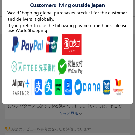
商品レビュー（45件）
4.13
総合評価：
ブックスのレビュー（45件）
5人
が次のレビューを参考になったと評価しています
投稿日：2012年02月23日
5
評価：
yutato
三年生の子へ
作文が苦手な子供へ購入。
最初はその日あったことを書かせて練習していたのですが、あまり
にワンパターンになってやる気をなくしてしまいました。そこで別
の課題が載っているこちらを購入。どちらかというとクイズのよう
もっと見る
に問いの答えを自分で探し、説明の文を組み立てていくというやり
方が、算数の得意な子には、とっかかりやすかったようです。「文
5人
が次のレビューを参考になったと評価しています
を書く」というだけで嫌がっていたのに、これを始めてから進んで