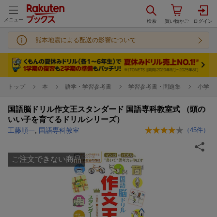
メニュー
熊本地震による配送の影響について
トップ
本
語学・学習参考書
学習参考書・問題集
小学校
国語脳ドリル作文王スタンダード 国語専科教室式 （頭の
いい子を育てるドリルシリーズ）
工藤順一
,
国語専科教室
（
45
件）
ご注文できない商品