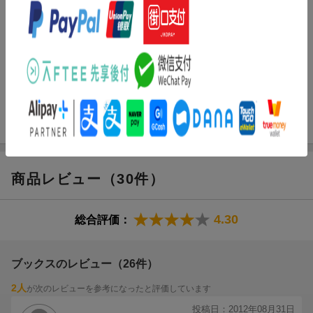
も、まずは「正しい基本」を知ることが必要です。「現代文の読
み方がわからない」「現代文はフィーリングで解いている」とい
う人にぴったりな1冊です。
■正しい解き方を知ったら、徹底トレーニング！
本書は正しい読解法を知るSTEP 1と、正しい読解法を徹底的にト
レーニングするSTEP2の2部からなっています。正しい読み方
が“わかった”だけでは “できる”ようにはなりません。自分でコツコ
ツ練習することが不可欠です。STEP2では10題の良問を解いて、
正しい読解法を頭にしみ込ませます。現代文が苦手な人も、得点
に波がある人も安定して得点できる力をつけることができます。
商品レビュー（30件）
■論理的な読解で、未知の文章に対応できる力がつく！
「具体と抽象」や「対比」など、文章の構造がひと目でわかるよ
うに図解しているので、論理的な読解の助けになります。「なん
4.30
総合評価：
となく」読むのではなく論理的に読む練習を重ねることで、「未
知の文章」にも対応することができるようになります。もちろ
ん、STEP2の読解のトレーニング編全10問にも丁寧な解説つきで
ブックスのレビュー（26件）
す。
2人
が次のレビューを参考になったと評価しています
●巻頭に「よくある質問 Q＆A」つきで、現代文の疑問を解消！
投稿日：2012年08月31日