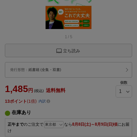
1
/
5
立ち読み
発行形態
：
紙書籍
(全集・双書)
個数
1,485
円
送料無料
(税込)
13
ポイント
1倍
内訳
在庫あり
正午まで
のご注文で
なら
8月8日(土)～8月9日(日)頃
にお届
け