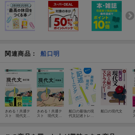
関連商品
：
船口明
きめる！共通テ
きめる！共通テ
船口の最強の現
船口の現代文
スト 現代文
スト 現代文
代文記述トレー
改訂版
問題集
ニング