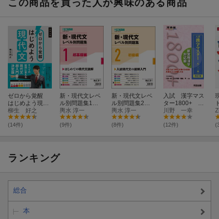
この商品を買った人が興味のある商品
ゼロから覚醒
新・現代文レベ
新・現代文レベ
入試 漢字マス
はじめよう現代
ル別問題集1超
ル別問題集2初
ター1800+ 四
文
柳生 好之
基礎編
輿水 淳一
級編
輿水 淳一
訂版
川野 一幸
(14件)
(9件)
(8件)
(12件)
(
ランキング
総合
本