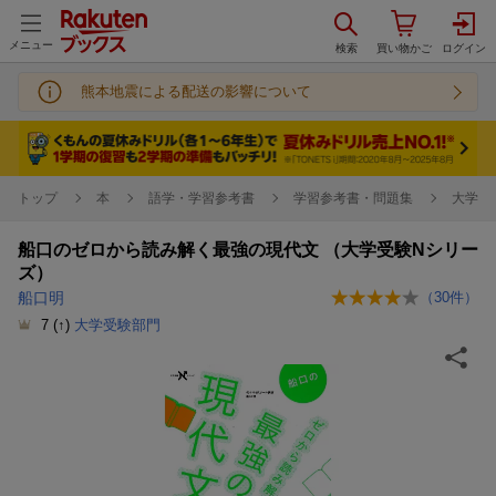
メニュー
熊本地震による配送の影響について
トップ
本
語学・学習参考書
学習参考書・問題集
大学受
船口のゼロから読み解く最強の現代文 （大学受験Nシリー
ズ）
船口明
（
30
件）
7
(↑)
大学受験部門