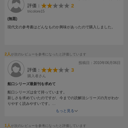
●別冊「問題編」つきで、どこでもトレーニング！
2
評価：
tricolore15
(無題)
現代文の参考書はどんなものか興味があったので購入しました。
2人
が次のレビューを参考になったと評価しています
投稿日：2010年06月06日
3
評価：
購入者さん
船口シリーズ最新刊を求めて
船口シリーズは全て持っています。
新しさを求めていたのですが、今までの読解法シリーズの方がわか
りやすく読みやすいです。
小説に関する読解がないのが残念。
もっと見る
1人
が次のレビューを参考になったと評価しています