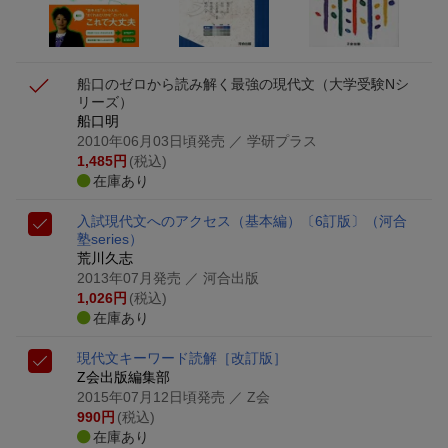
が当たる
船口のゼロから読み解く最強の現代文
（大学受験Nシ
リーズ）
船口明
2010年06月03日頃発売
／ 学研プラス
1,485
円
(税込)
在庫あり
入試現代文へのアクセス（基本編）〔6訂版〕
（河合
塾series）
荒川久志
2013年07月発売
／ 河合出版
1,026
円
(税込)
在庫あり
現代文キーワード読解［改訂版］
Z会出版編集部
2015年07月12日頃発売
／ Z会
990
円
(税込)
在庫あり