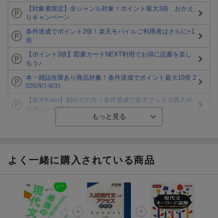
【対象者限定】全ジャンル対象！ポイント最大3倍 おかえ
りキャンペーン
条件達成でポイント2倍！楽天モバイルご利用者はさらに+1
倍
【ポイント3倍】図書カードNEXT利用でお得に読書を楽し
もう♪
本・雑誌在庫あり商品対象！条件達成でポイント最大10倍 2
026/8/1-8/31
【楽天Kobo】初めての方！条件達成で楽天ブックス購入分
がポイント20倍
【楽天モバイルご利用者限定】条件達成で100万ポイント山
分け！
【Rakuten Fashion×楽天ブックス】条件達成で10万ポイン
ト山分け
よく一緒に購入されている商品
【スタンプカード】楽天ポイントもらえる＆抽選で豪華景品
が当たる！
楽天モバイル紹介キャンペーンの拡散で300円OFFクーポン
進呈
条件達成で楽天限定・宝塚歌劇 宙組貸切公演ペアチケット