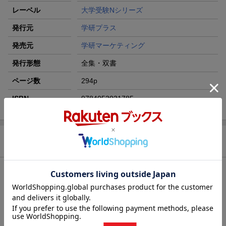
レーベル
大学受験Nシリーズ
発行元
学研プラス
発売元
学研マーケティング
発行形態
全集・双書
ページ数
294p
ISBN
9784053031785
商品説明
内容紹介（JPROより）
■大人気講師船口先生が現代文読解の「正攻法」を教えます！
代ゼミで大人気の授業そのままの軽やかな語り口で、現代文読解
の「正しい基本」をていねいに講義します。スポーツでも勉強で