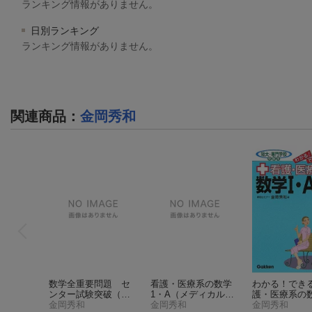
ランキング情報がありません。
日別ランキング
ランキング情報がありません。
関連商品
：
金岡秀和
数学全重要問題 セ
看護・医療系の数学
わかる！でき
ンター試験突破
（ス
1・A
（メディカルV
護・医療系の
ーパーゼミ数1）
金岡秀和
ブックス）
金岡秀和
A新課程版
金岡秀和
（