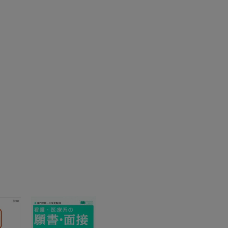
エントリー＆3,000円以上購入で無料データSIM（3GB/月プラン）が当たる！
楽天モバイル紹介キャンペーンの拡散で300円OFFクーポン進呈
条件達成で楽天限定・宝塚歌劇 宙組貸切公演ペアチケットが当たる