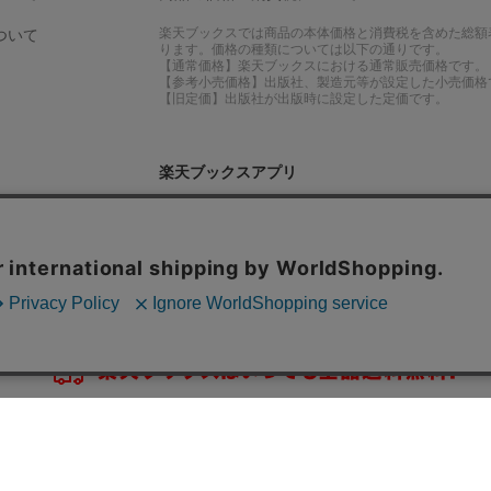
楽天ブックスでは商品の本体価格と消費税を含めた総額
ついて
ります。価格の種類については以下の通りです。
【通常価格】楽天ブックスにおける通常販売価格です。
【参考小売価格】出版社、製造元等が設定した小売価格
【旧定価】出版社が出版時に設定した定価です。
楽天ブックスアプリ
ル・変更について
iPhoneアプリ
て
Androidアプリ
ご要望・ご意見はこちら
ップ
楽天Kobo電子書籍ストアトップ
アフィリエイト