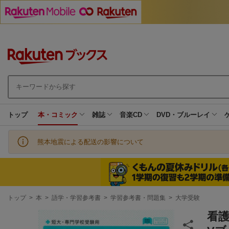
トップ
本・コミック
雑誌
音楽CD
DVD・ブルーレイ
熊本地震による配送の影響について
現
トップ
>
本
>
語学・学習参考書
>
学習参考書・問題集
>
大学受験
在
地
看