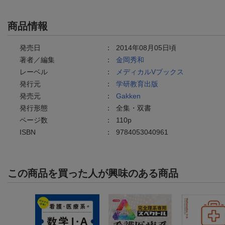
商品情報
発売日
：
2014年08月05日頃
著者／編集
：
金岡秀和
レーベル
：
メディカルVブックス
発行元
：
学研教育出版
発売元
：
Gakken
発行形態
：
全集・双書
ページ数
：
110p
ISBN
：
9784053040961
この商品を買った人が興味のある商品