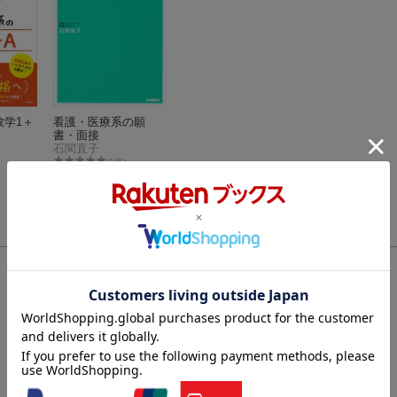
数学1＋
看護・医療系の願
書・面接
石関直子
(1件)
数学1＋
看護・医療系の願
書・面接
石関直子
(1件)