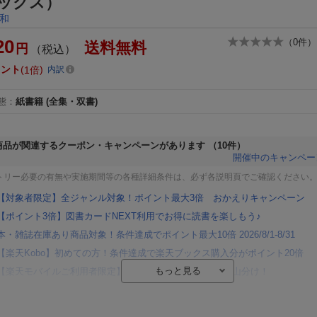
ックス）
和
20
（
0
件）
送料無料
円
（税込）
イント
1倍
内訳
態
：
紙書籍
(全集・双書)
商品が関連するクーポン・キャンペーンがあります
（10件）
開催中のキャンペー
トリー必要の有無や実施期間等の各種詳細条件は、必ず各説明頁でご確認ください
【対象者限定】全ジャンル対象！ポイント最大3倍 おかえりキャンペーン
【ポイント3倍】図書カードNEXT利用でお得に読書を楽しもう♪
本・雑誌在庫あり商品対象！条件達成でポイント最大10倍 2026/8/1-8/31
【楽天Kobo】初めての方！条件達成で楽天ブックス購入分がポイント20倍
【楽天モバイルご利用者限定】条件達成で100万ポイント山分け！
【Rakuten Fashion×楽天ブックス】条件達成で10万ポイント山分け
【スタンプカード】楽天ポイントもらえる＆抽選で豪華景品が当たる！