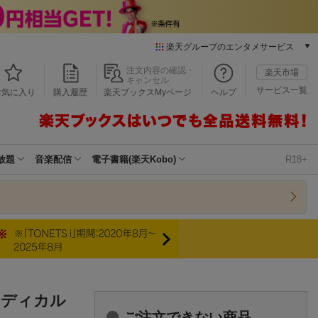
楽天グループのエンタメサービス
本/ゲーム/CD/DVD
注文内容の確認・
楽天市場
キャンセル
楽天ブックス
サービス一覧
お気に入り
購入履歴
楽天ブックスMyページ
ヘルプ
電子書籍
楽天Kobo
雑誌読み放題
楽天マガジン
放題
音楽配信
電子書籍(楽天Kobo)
R18+
音楽配信
楽天ミュージック
動画配信
楽天TV
動画配信ガイド
Rakuten PLAY
無料テレビ
Rチャンネル
メディカル
チケット
ご注文できない商品