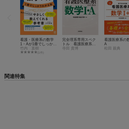
看護・医療系の数学
完全理系専用スペク
看護医療系の
1・Aが1冊でしっかり
トル 看護医療系の
A
わかる本
竹内 直樹
ための数学1・A
寺田 貴博
松田 親典
(1件)
関連特集
看護・医療系の数学
完全理系専用スペク
看護医療系の
1・Aが1冊でしっかり
トル 看護医療系の
A
わかる本
竹内 直樹
ための数学1・A
寺田 貴博
松田 親典
(1件)