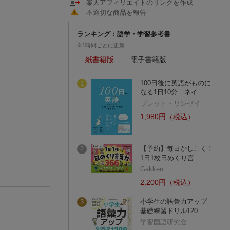
楽天アフィリエイトのリンクを作成
不適切な商品を報告
ランキング：語学・学習参考書
※1時間ごとに更新
紙書籍版
電子書籍版
100日後に英語がものに
1
なる1日10分 ネイ…
ブレット・リンゼイ
1,980円（税込）
【予約】毎日かしこく！
2
1日1枚日めくり言…
Gakken
2,200円（税込）
小学生の語彙力アップ
3
基礎練習ドリル120…
学習国語研究会