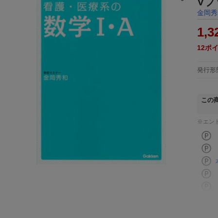
Vブ
金岡秀
1,3
12
ポ
発行形
この
※エン