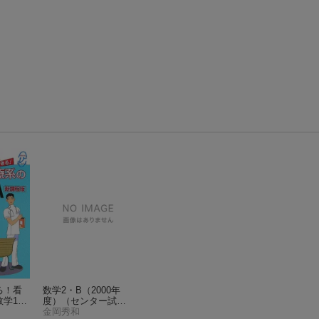
る！看
数学2・B（2000年
数学1・
度）
（センター試験
メディカ
対策問題集）
金岡秀和