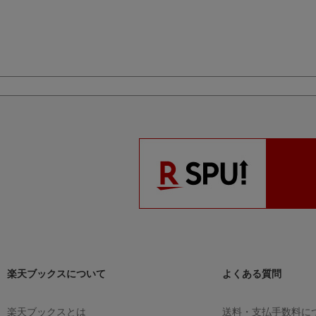
ルVブックス
数学全重要問題 セ
看護・医療系の数学
わかる！でき
ンター試験突破
（ス
1・A
（メディカルV
護・医療系の
ーパーゼミ数1）
金岡秀和
ブックス）
金岡秀和
A新課程版
金岡秀和
（
ルVブックス
楽天ブックスについて
よくある質問
楽天ブックスとは
送料・支払手数料に