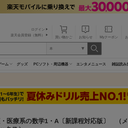
ログイン
楽天会員登録（無料）
買い物かご
お知らせ
Myクーポン
本
ゲーム
グッズ
PCソフト・周辺機器
エンタメニュース
雑誌読み
護・医療系の数学1・A〔新課程対応版〕 （