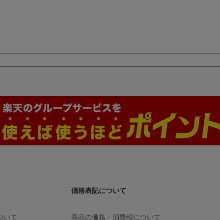
）
る！看
数学2・B（2000年
数学1・
度）
（センター試験
メディカ
対策問題集）
金岡秀和
）
価格表記について
ついて
商品の価格・消費税について